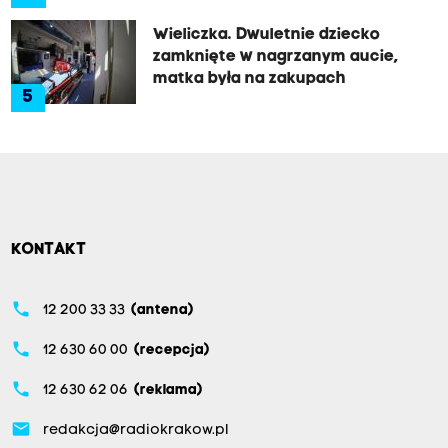
Wieliczka. Dwuletnie dziecko
zamknięte w nagrzanym aucie,
matka była na zakupach
5
KONTAKT
phone
12 200 33 33
(antena)
phone
12 630 60 00
(recepcja)
phone
12 630 62 06
(reklama)
email
redakcja@radiokrakow.pl