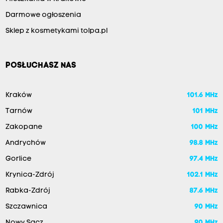
Darmowe ogłoszenia
Sklep z kosmetykami tolpa.pl
POSŁUCHASZ NAS
Kraków
101.6 MHz
Tarnów
101 MHz
Zakopane
100 MHz
Andrychów
98.8 MHz
Gorlice
97.4 MHz
Krynica-Zdrój
102.1 MHz
Rabka-Zdrój
87.6 MHz
Szczawnica
90 MHz
Nowy Sącz
90 MHz