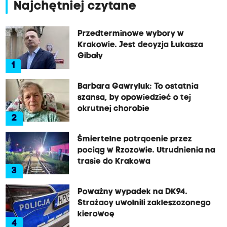
Najchętniej czytane
Przedterminowe wybory w
Krakowie. Jest decyzja Łukasza
Gibały
1
Barbara Gawryluk: To ostatnia
szansa, by opowiedzieć o tej
okrutnej chorobie
2
Śmiertelne potrącenie przez
pociąg w Rzozowie. Utrudnienia na
trasie do Krakowa
3
Poważny wypadek na DK94.
Strażacy uwolnili zakleszczonego
kierowcę
4