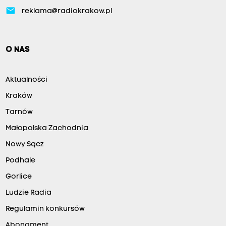
email
reklama@radiokrakow.pl
O NAS
Aktualności
Kraków
Tarnów
Małopolska Zachodnia
Nowy Sącz
Podhale
Gorlice
Ludzie Radia
Regulamin konkursów
Abonament