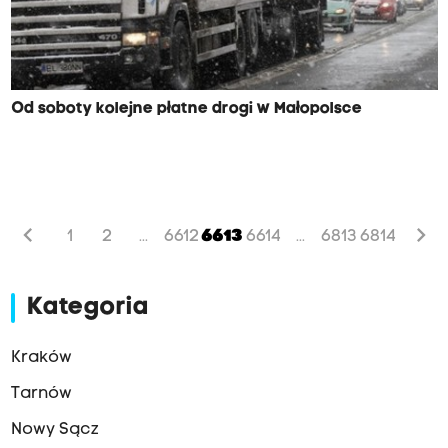
Od soboty kolejne płatne drogi w Małopolsce
chevron_left
chevron_right
1
2
6612
6613
6614
6813
6814
...
...
Kategoria
Kraków
Tarnów
Nowy Sącz