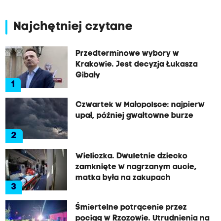
Najchętniej czytane
Przedterminowe wybory w
Krakowie. Jest decyzja Łukasza
Gibały
1
Czwartek w Małopolsce: najpierw
upał, później gwałtowne burze
2
Wieliczka. Dwuletnie dziecko
zamknięte w nagrzanym aucie,
matka była na zakupach
3
Śmiertelne potrącenie przez
pociąg w Rzozowie. Utrudnienia na