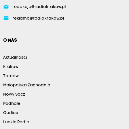
email
redakcja@radiokrakow.pl
email
reklama@radiokrakow.pl
O NAS
Aktualności
Kraków
Tarnów
Małopolska Zachodnia
Nowy Sącz
Podhale
Gorlice
Ludzie Radia