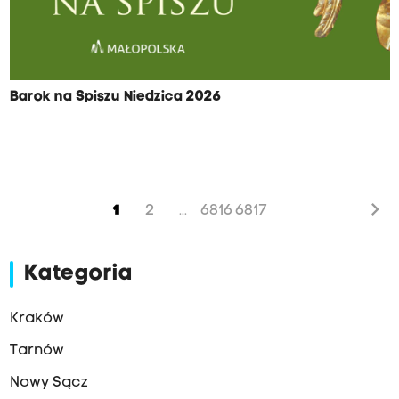
Barok na Spiszu Niedzica 2026
chevron_right
1
2
6816
6817
...
Kategoria
Kraków
Tarnów
Nowy Sącz