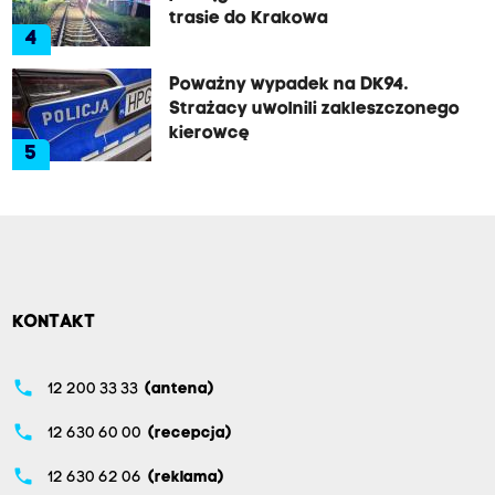
trasie do Krakowa
4
Poważny wypadek na DK94.
Strażacy uwolnili zakleszczonego
kierowcę
5
KONTAKT
phone
12 200 33 33
(antena)
phone
12 630 60 00
(recepcja)
phone
12 630 62 06
(reklama)