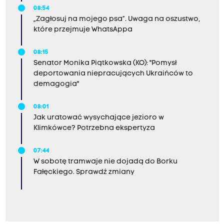
08:54
„Zagłosuj na mojego psa”. Uwaga na oszustwo,
które przejmuje WhatsAppa
08:15
Senator Monika Piątkowska (KO): "Pomysł
deportowania niepracujących Ukraińców to
demagogia"
08:01
Jak uratować wysychające jezioro w
Klimkówce? Potrzebna ekspertyza
07:44
W sobotę tramwaje nie dojadą do Borku
Fałęckiego. Sprawdź zmiany