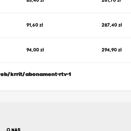
83,40 zł
261,70 zł
91,60 zł
287,40 zł
94,00 zł
294,90 zł
eb/krrit/abonament-rtv-1
O NAS