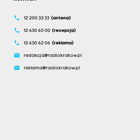
phone
12 200 33 33
(antena)
phone
12 630 60 00
(recepcja)
phone
12 630 62 06
(reklama)
email
redakcja@radiokrakow.pl
email
reklama@radiokrakow.pl