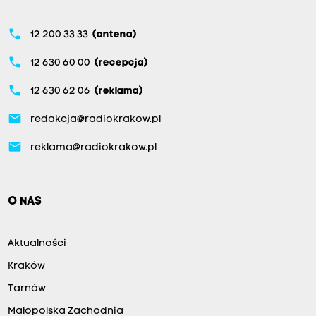
phone
12 200 33 33
(antena)
phone
12 630 60 00
(recepcja)
phone
12 630 62 06
(reklama)
email
redakcja@radiokrakow.pl
email
reklama@radiokrakow.pl
O NAS
Aktualności
Kraków
Tarnów
Małopolska Zachodnia