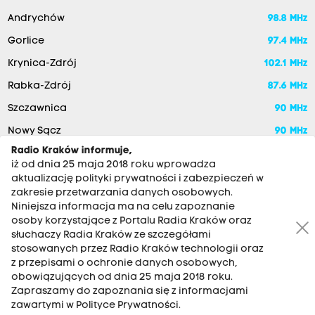
Andrychów
98.8 MHz
Gorlice
97.4 MHz
Krynica-Zdrój
102.1 MHz
Rabka-Zdrój
87.6 MHz
Szczawnica
90 MHz
Nowy Sącz
90 MHz
Radio Kraków informuje,
iż od dnia 25 maja 2018 roku wprowadza
aktualizację polityki prywatności i zabezpieczeń w
zakresie przetwarzania danych osobowych.
Niniejsza informacja ma na celu zapoznanie
osoby korzystające z Portalu Radia Kraków oraz
słuchaczy Radia Kraków ze szczegółami
stosowanych przez Radio Kraków technologii oraz
RADIO KRAKÓW SA. Aleja Juliusza Słowackiego 22, 30-007
z przepisami o ochronie danych osobowych,
Kraków
obowiązujących od dnia 25 maja 2018 roku.
Antena: 12 200 33 33
Zapraszamy do zapoznania się z informacjami
zawartymi w Polityce Prywatności.