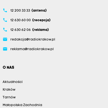
phone
12 200 33 33
(antena)
phone
12 630 60 00
(recepcja)
phone
12 630 62 06
(reklama)
email
redakcja@radiokrakow.pl
email
reklama@radiokrakow.pl
O NAS
Aktualności
Kraków
Tarnów
Małopolska Zachodnia