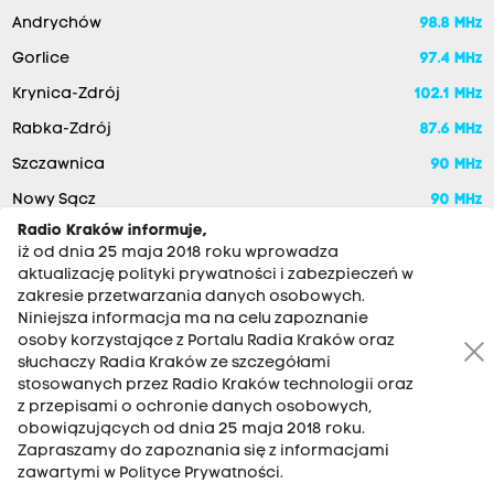
Andrychów
98.8 MHz
Gorlice
97.4 MHz
Krynica-Zdrój
102.1 MHz
Rabka-Zdrój
87.6 MHz
Szczawnica
90 MHz
Nowy Sącz
90 MHz
Radio Kraków informuje,
iż od dnia 25 maja 2018 roku wprowadza
aktualizację polityki prywatności i zabezpieczeń w
zakresie przetwarzania danych osobowych.
Niniejsza informacja ma na celu zapoznanie
osoby korzystające z Portalu Radia Kraków oraz
słuchaczy Radia Kraków ze szczegółami
stosowanych przez Radio Kraków technologii oraz
RADIO KRAKÓW SA. Aleja Juliusza Słowackiego 22, 30-007
z przepisami o ochronie danych osobowych,
Kraków
obowiązujących od dnia 25 maja 2018 roku.
Antena: 12 200 33 33
Zapraszamy do zapoznania się z informacjami
zawartymi w Polityce Prywatności.