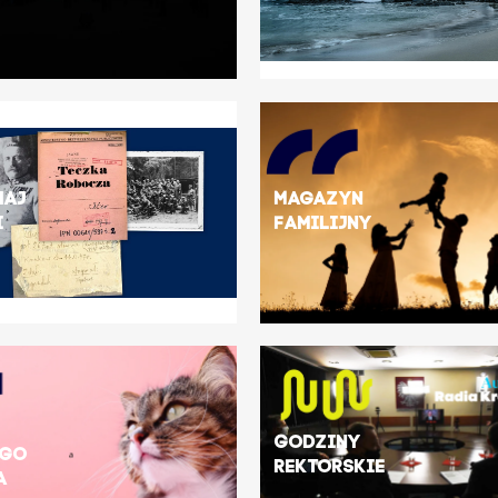
haj
Magazyn
i
Familijny
Godziny
ego
rektorskie
a