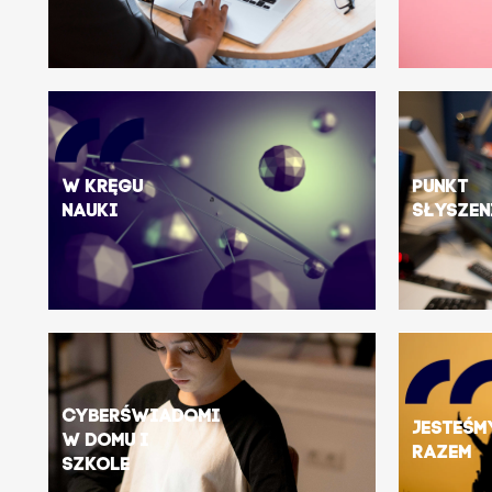
W kręgu
Punkt
nauki
Słyszen
Cyberświadomi
Jesteśm
w domu i
razem
szkole