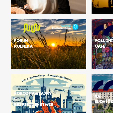
Forum
Połudn
Rolnika
Café
Porozmawiajmy
Na
o
slovíč
bezpieczeństwie