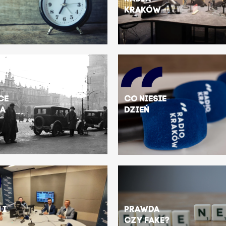
Kraków
ce
Co niesie
a
dzień
 i
Prawda
czy fake?