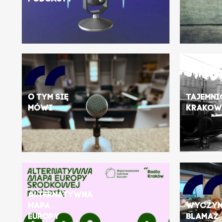
O tym się
Tajemni
mówi
Krakow
Alternatywna
mapa
Wyczyn
Europy
blamaż