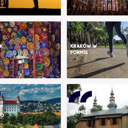
ik
Kraków w
formie
Kermesz
ko