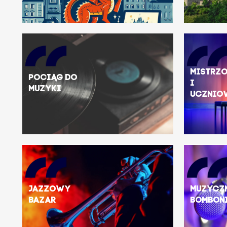
Mistrz
Pociąg do
i
muzyki
ucznio
Jazzowy
Muzycz
Bazar
bombon