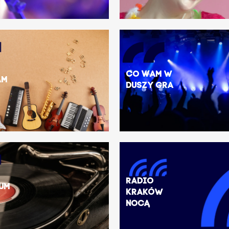
Co Wam w
am
duszy gra
Radio
um
Kraków
Nocą
w