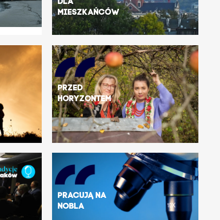
dla
mieszkańców
Przed
horyzontem
Pracują na
Nobla