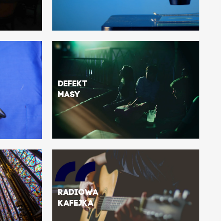
Defekt
masy
Radiowa
kafejka