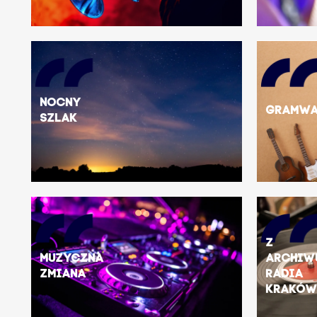
Nocny
GramW
szlak
Z
Muzyczna
archiw
zmiana
Radia
Krakó