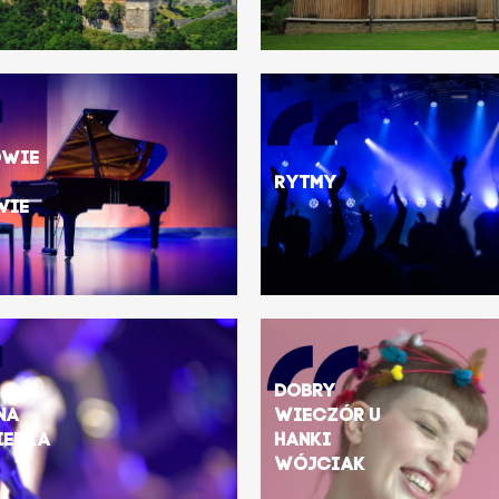
owie
Rytmy
wie
Dobry
na
Wieczór u
ierka
Hanki
Wójciak