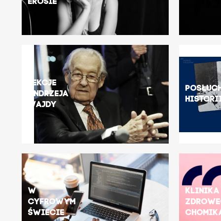
Erosie
Lekcje
Posłuc
Andrzeja
histori
Wajdy
W
Klinika
cyfrowym
zdrow
świecie
chomik