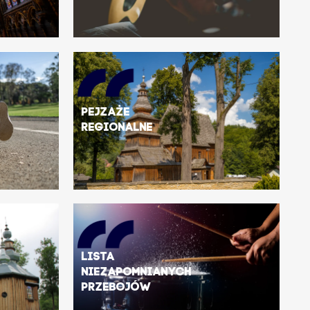
Pejzaże
regionalne
Lista
niezapomnianych
przebojów