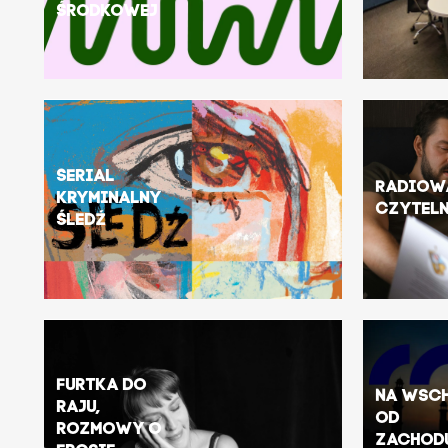
Środkowej
Serial
Radiow
kryminalny
Czytel
Śledź
Furtka do
Na wsc
raju,
od
rozmowy o
zachod