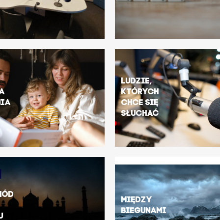
Ludzie,
a
których
nia
chce się
słuchać
hód
Między
biegunami
u