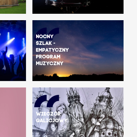
Nocny
Szlak -
Empatyczny
Program
Muzyczny
Wieczór
GALICJOWY