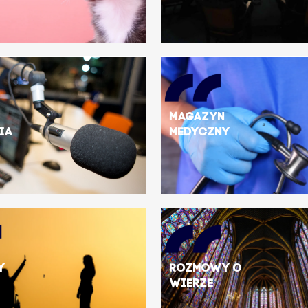
Magazyn
ia
medyczny
y
Rozmowy o
wierze