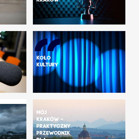
Kraków
Koło
Kultury
Mój
Kraków –
praktyczny
przewodnik