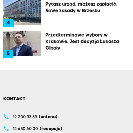
Pytasz urząd, możesz zapłacić.
Nowe zasady w Brzesku
4
Przedterminowe wybory w
Krakowie. Jest decyzja Łukasza
Gibały
5
KONTAKT
phone
12 200 33 33
(antena)
phone
12 630 60 00
(recepcja)