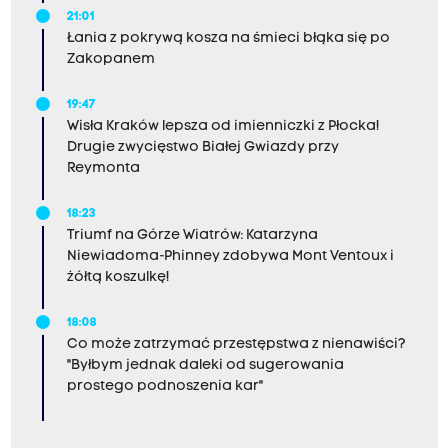
21:01
Łania z pokrywą kosza na śmieci błąka się po
Zakopanem
19:47
Wisła Kraków lepsza od imienniczki z Płocka!
Drugie zwycięstwo Białej Gwiazdy przy
Reymonta
18:23
Triumf na Górze Wiatrów: Katarzyna
Niewiadoma-Phinney zdobywa Mont Ventoux i
żółtą koszulkę!
18:08
Co może zatrzymać przestępstwa z nienawiści?
"Byłbym jednak daleki od sugerowania
prostego podnoszenia kar"