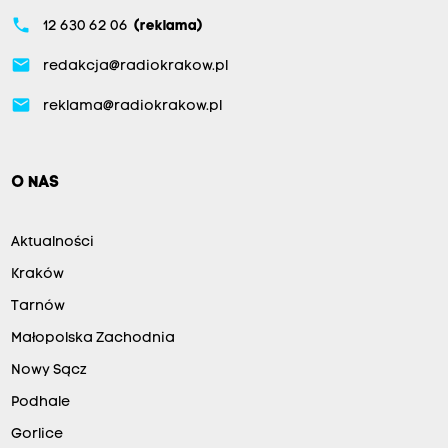
phone
12 630 62 06
(reklama)
email
redakcja@radiokrakow.pl
email
reklama@radiokrakow.pl
O NAS
Aktualności
Kraków
Tarnów
Małopolska Zachodnia
Nowy Sącz
Podhale
Gorlice