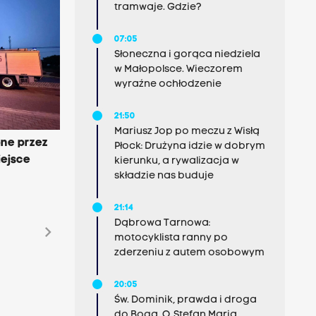
tramwaje. Gdzie?
07:05
Słoneczna i gorąca niedziela
w Małopolsce. Wieczorem
wyraźne ochłodzenie
21:50
Mariusz Jop po meczu z Wisłą
one przez
Płock: Drużyna idzie w dobrym
iejsce
kierunku, a rywalizacja w
składzie nas buduje
21:14
Dąbrowa Tarnowa:
chevron_right
motocyklista ranny po
zderzeniu z autem osobowym
20:05
Św. Dominik, prawda i droga
do Boga. O. Stefan Maria