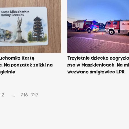
ruchomiło Kartę
Trzyletnie dziecko pogryzi
. Na początek zniżki na
psa w Maszkienicach. Na m
gielnię
wezwano śmigłowiec LPR
2
716
717
...