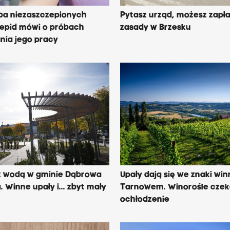
zba niezaszczepionych
Pytasz urząd, możesz zapł
nepid mówi o próbach
zasady w Brzesku
nia jego pracy
z wodą w gminie Dąbrowa
Upały dają się we znaki wi
 Winne upały i... zbyt mały
Tarnowem. Winorośle czek
ochłodzenie