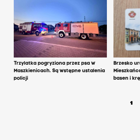
Trzylatka pogryziona przez psa w
Brzesko u
Maszkienicach. Są wstępne ustalenia
Mieszkańca
policji
basen i krę
1