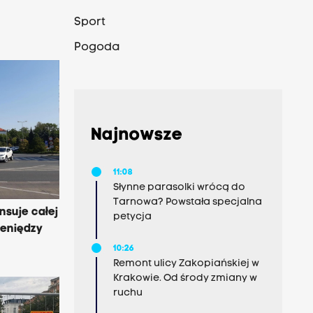
Sport
Pogoda
Najnowsze
11:08
Słynne parasolki wrócą do
Tarnowa? Powstała specjalna
nsuje całej
petycja
ieniędzy
10:26
Remont ulicy Zakopiańskiej w
Krakowie. Od środy zmiany w
ruchu