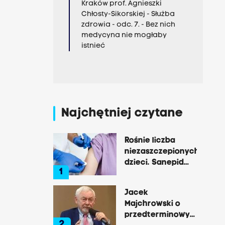
Kraków prof. Agnieszki
Chłosty-Sikorskiej - Służba
zdrowia - odc. 7. - Bez nich
medycyna nie mogłaby
istnieć
Najchętniej czytane
Rośnie liczba
niezaszczepionych
dzieci. Sanepid
1
mówi o próbach
paraliżowania
Jacek
jego pracy
Majchrowski o
przedterminowych
2