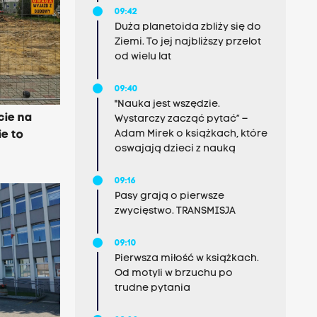
09:42
Duża planetoida zbliży się do
Ziemi. To jej najbliższy przelot
od wielu lat
09:40
"Nauka jest wszędzie.
cie na
Wystarczy zacząć pytać” –
Adam Mirek o książkach, które
e to
oswajają dzieci z nauką
09:16
Pasy grają o pierwsze
zwycięstwo. TRANSMISJA
09:10
Pierwsza miłość w książkach.
Od motyli w brzuchu po
trudne pytania