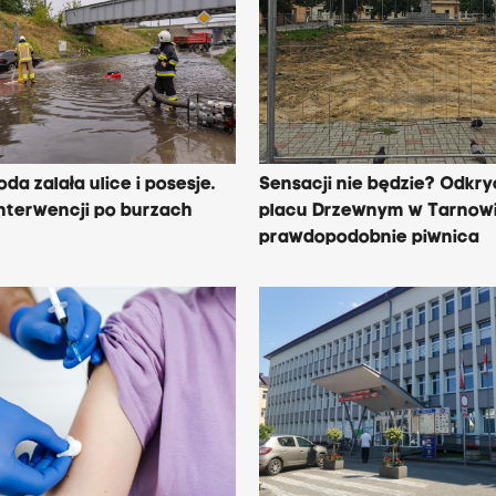
da zalała ulice i posesje.
Sensacji nie będzie? Odkry
nterwencji po burzach
placu Drzewnym w Tarnowi
prawdopodobnie piwnica