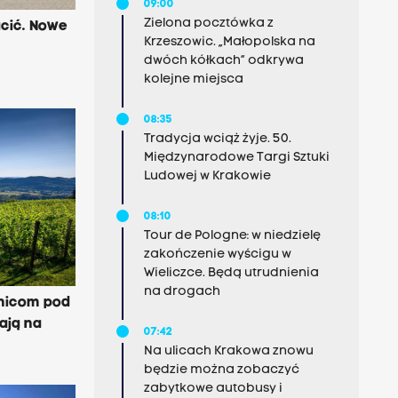
09:00
Zielona pocztówka z
acić. Nowe
Krzeszowic. „Małopolska na
dwóch kółkach” odkrywa
kolejne miejsca
08:35
Tradycja wciąż żyje. 50.
Międzynarodowe Targi Sztuki
Ludowej w Krakowie
08:10
Tour de Pologne: w niedzielę
zakończenie wyścigu w
Wieliczce. Będą utrudnienia
na drogach
nnicom pod
ają na
07:42
Na ulicach Krakowa znowu
będzie można zobaczyć
zabytkowe autobusy i