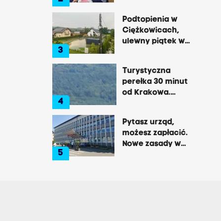
wyborach: „To
zaczyna być
Podtopienia w
zabawą w
Ciężkowicach,
Kraków”
ulewny piątek w
3
Tarnowie
Turystyczna
perełka 30 minut
od Krakowa.
4
Pałac, zamek,
klasztor i brama
Pytasz urząd,
do lasu
możesz zapłacić.
Nowe zasady w
5
Brzesku