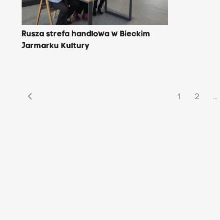
Rusza strefa handlowa w Bieckim
Jarmarku Kultury
chevron_left
1
2
...