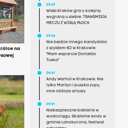
09:47
Wisła Kraków gra o kolejną
wygraną u siebie. TRANSMISJA
MECZU Z WISŁĄ PŁOCK
09:46
Nie będzie innego kandydata
z szyldem KO w Krakowie.
krótce na
"Mam wsparcie Donalda
ysowej
Tuska"
09:41
Andy Warhol w Krakowie. Nie
tylko Marilyn i puszka zupy,
inne oblicze artysty
09:31
Niebezpieczne bakterie w
wodociągu. Skażenie wody w
gminie Lanckorona, festiwal