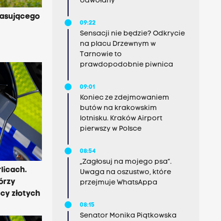
odwołany
rasującego
09:22
Sensacji nie będzie? Odkrycie
na placu Drzewnym w
Tarnowie to
prawdopodobnie piwnica
09:01
Koniec ze zdejmowaniem
butów na krakowskim
lotnisku. Kraków Airport
pierwszy w Polsce
08:54
„Zagłosuj na mojego psa”.
licach.
Uwaga na oszustwo, które
órzy
przejmuje WhatsAppa
ęcy złotych
08:15
Senator Monika Piątkowska