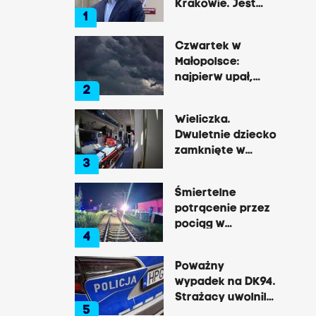
Krakowie. Jest
1
decyzja Łukasza
Gibały
Czwartek w
Małopolsce:
najpierw upał,
2
później
gwałtowne burze
Wieliczka.
Dwuletnie dziecko
zamknięte w
3
nagrzanym aucie,
matka była na
Śmiertelne
zakupach
potrącenie przez
pociąg w
4
Rzozowie.
Utrudnienia na
Poważny
trasie do Krakowa
wypadek na DK94.
Strażacy uwolnili
5
zakleszczonego