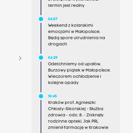
termin jest realny
06:57
Weekend z kolarskimi
emocjami w Małopolsce.
Będą spore utrudnienia na
drogach
chevron_right
06:29
Odetchniemy od upałów.
Burzowy piątek w Małopolsce.
Wieczorem ochłodzenie i
kolejne opady
10:45
Kraków prof. Agnieszki
Chłosty-Sikorskiej - Służba
zdrowia - odc. 8. - Zniknęły
rodzinne apteki. Jak PRL
zmienił farmację w Krakowie