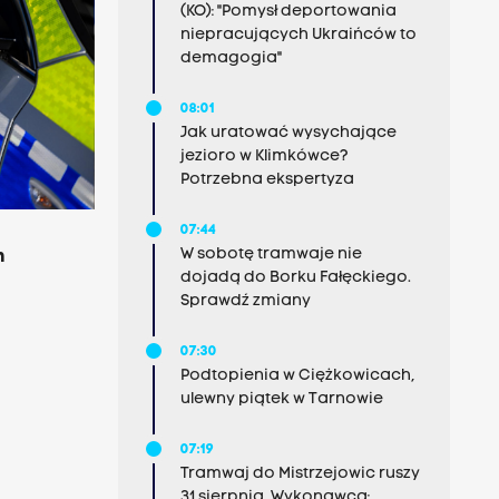
(KO): "Pomysł deportowania
niepracujących Ukraińców to
demagogia"
08:01
Jak uratować wysychające
jezioro w Klimkówce?
Potrzebna ekspertyza
07:44
W sobotę tramwaje nie
m
dojadą do Borku Fałęckiego.
Sprawdź zmiany
07:30
Podtopienia w Ciężkowicach,
ulewny piątek w Tarnowie
07:19
Tramwaj do Mistrzejowic ruszy
31 sierpnia. Wykonawca: