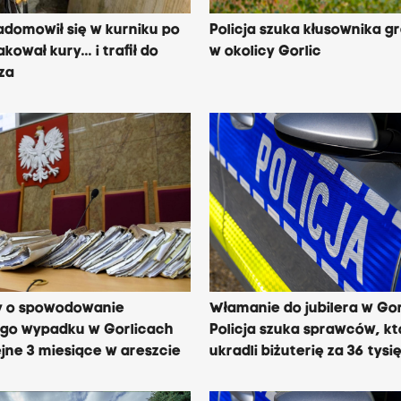
adomowił się w kurniku po
Policja szuka kłusownika g
ował kury... i trafił do
w okolicy Gorlic
za
y o spowodowanie
Włamanie do jubilera w Gor
ego wypadku w Gorlicach
Policja szuka sprawców, kt
ejne 3 miesiące w areszcie
ukradli biżuterię za 36 tysi