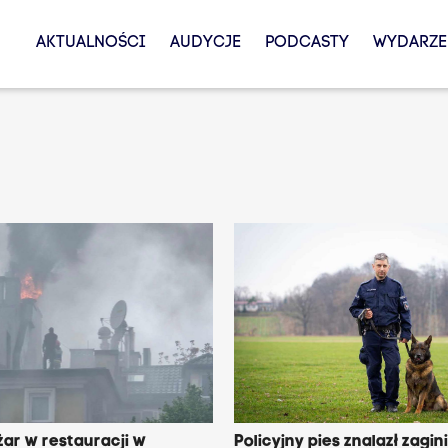
AKTUALNOŚCI
AUDYCJE
PODCASTY
WYDARZE
ar w restauracji w
Policyjny pies znalazł zagin