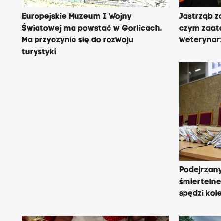
Europejskie Muzeum I Wojny
Jastrząb z
Światowej ma powstać w Gorlicach.
czym zaatak
Ma przyczynić się do rozwoju
weterynar
turystyki
Podejrzan
śmierteln
spędzi kol