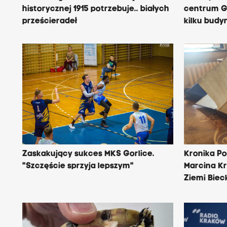
historycznej 1915 potrzebuje.. białych
centrum Go
prześcieradeł
kilku bud
Zaskakujący sukces MKS Gorlice.
Kronika Po
"Szczęście sprzyja lepszym"
Marcina K
Ziemi Biec