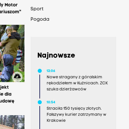
gdy Motor
Sport
ariuszom"
Pogoda
Najnowsze
12:06
Nowe stragany z góralskim
rękodziełem w Kuźnicach. ZCK
jekt
szuka dzierżawców
ie dla
 budowę
10:54
Straciła 150 tysięcy złotych.
Fałszywy kurier zatrzymany w
Krakowie