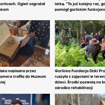
rlicach. Ogień zagrażał
latkę. "To już kolejny raz, 
ynkom
pomógł gorlickim funkcjon
lska napisana przez
Gorlicka Fundacja Dziki Pro
romera trafiła do Muzeum
ruszyła z zajęciami w teren
kiej
dzieci. Środki pozwolą na
ośrodka rehabilitacji