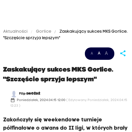
Aktualności
Gorlice
Zaskakujący sukces MKS Gorlice.
"Szczęście sprzyja lepszym"
share
A
A
A
Zaskakujący sukces MKS Gorlice.
"Szczęście sprzyja lepszym"
Filip
DROŻDŻ
date_range
Poniedziałek, 2024.04.15 12:00
( Edytowany Poniedziałek, 2024.04.15
12:23 )
Zakończyły się weekendowe turnieje
półfinałowe o awans do II ligi, w których brały