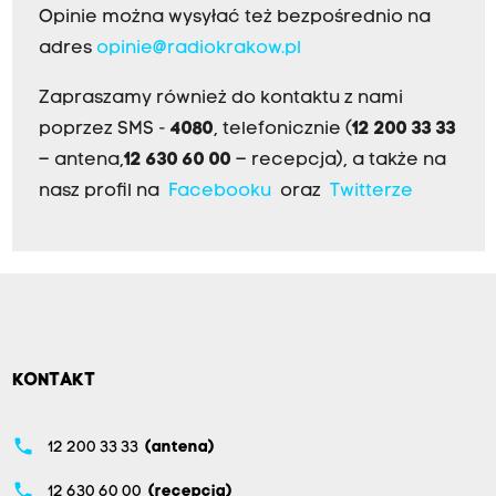
Opinie można wysyłać też bezpośrednio na
adres
opinie@radiokrakow.pl
Zapraszamy również do kontaktu z nami
poprzez SMS -
4080
, telefonicznie (
12 200 33 33
– antena,
12 630 60 00
– recepcja), a także na
nasz profil na
Facebooku
oraz
Twitterze
KONTAKT
phone
12 200 33 33
(antena)
phone
12 630 60 00
(recepcja)