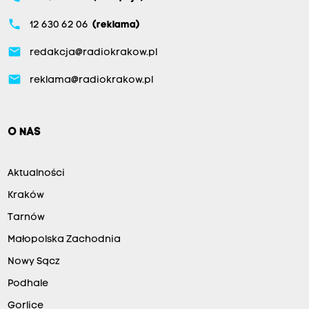
phone
12 630 62 06
(reklama)
email
redakcja@radiokrakow.pl
email
reklama@radiokrakow.pl
O NAS
Aktualności
Kraków
Tarnów
Małopolska Zachodnia
Nowy Sącz
Podhale
Gorlice