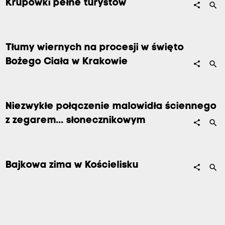
Krupówki pełne turystów
search
share
Tłumy wiernych na procesji w święto
Bożego Ciała w Krakowie
search
share
Niezwykłe połączenie malowidła ściennego
z zegarem... słonecznikowym
search
share
Bajkowa zima w Kościelisku
search
share