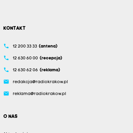
KONTAKT
phone
12 200 33 33
(antena)
phone
12 630 60 00
(recepcja)
phone
12 630 62 06
(reklama)
email
redakcja@radiokrakow.pl
email
reklama@radiokrakow.pl
O NAS