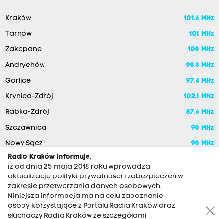
Kraków
101.6 MHz
Tarnów
101 MHz
Zakopane
100 MHz
Andrychów
98.8 MHz
Gorlice
97.4 MHz
Krynica-Zdrój
102.1 MHz
Rabka-Zdrój
87.6 MHz
Szczawnica
90 MHz
Nowy Sącz
90 MHz
Radio Kraków informuje,
iż od dnia 25 maja 2018 roku wprowadza
aktualizację polityki prywatności i zabezpieczeń w
zakresie przetwarzania danych osobowych.
Niniejsza informacja ma na celu zapoznanie
osoby korzystające z Portalu Radia Kraków oraz
słuchaczy Radia Kraków ze szczegółami