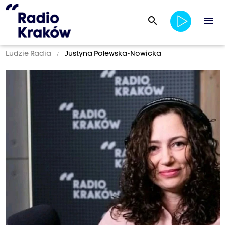
search
menu
Ludzie Radia
Justyna Polewska-Nowicka