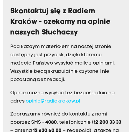
Skontaktuj się z Radiem
Kraków - czekamy na opinie
naszych Słuchaczy
Pod każdym materiałem na naszej stronie
dostępny jest przycisk, dzięki któremu
możecie Państwo wysyłać maile z opiniami.
Wszystkie będą skrupulatnie czytane i nie
pozostaną bez reakcji.
Opinie można wysyłać też bezpośrednio na
adres
opinie@radiokrakow.pl
Zapraszamy również do kontaktu z nami
poprzez SMS -
4080
, telefonicznie (
12 200 33 33
– antena,
12 630 60 00
– recepcja), a także na