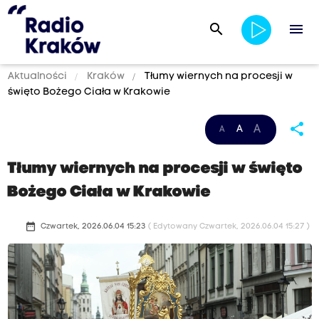
search
menu
Aktualności
Kraków
Tłumy wiernych na procesji w
święto Bożego Ciała w Krakowie
share
A
A
A
Tłumy wiernych na procesji w święto
Bożego Ciała w Krakowie
date_range
Czwartek, 2026.06.04 15:23
( Edytowany Czwartek, 2026.06.04 15:27 )