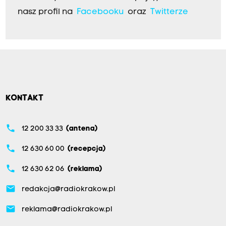
nasz profil na
Facebooku
oraz
Twitterze
KONTAKT
phone
12 200 33 33
(antena)
phone
12 630 60 00
(recepcja)
phone
12 630 62 06
(reklama)
email
redakcja@radiokrakow.pl
email
reklama@radiokrakow.pl