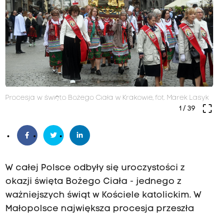
Procesja w święto Bożego Ciała w Krakowie, fot. Marek Lasyk
crop_free
1
/ 39
W całej Polsce odbyły się uroczystości z
okazji święta Bożego Ciała - jednego z
ważniejszych świąt w Kościele katolickim. W
Małopolsce największa procesja przeszła