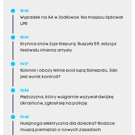
15:10
Wypadek na A4 w Jodłówce. Na miejscu lądował
LPR
15:01
Krynica znów żyje Kiepurą. Ruszyła 59. edycja
festiwalu imienia artysty
14:17
Kolonie i obozy letnie pod lupą Sanepidu. Jaki
jest wynik kontroli?
13:56
Mężczyzna, który wulgarnie wyzywał dwójkę
Ukraińców, zgłosił się na policję
13:42
Hulajnoga elektryczna dla dziecka? Rodzice
muszą pamiętać o nowych zasadach