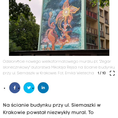
Odsłonięcie nowego wielkoformatowego muralu pt. "Zegar
słonecznikowy" autorstwa Mikołaja Rejsa na ścianie budynku
crop_free
przy ul. Siemaszki w Krakowie. Fot. Emilia Wietecha
1
/ 10
Na ścianie budynku przy ul. Siemaszki w
Krakowie powstał niezwykły mural. To