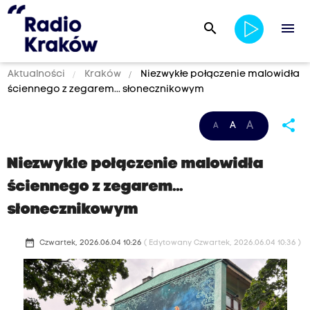
search
menu
Aktualności
Kraków
Niezwykłe połączenie malowidła
ściennego z zegarem... słonecznikowym
share
A
A
A
Niezwykłe połączenie malowidła
ściennego z zegarem...
słonecznikowym
date_range
Czwartek, 2026.06.04 10:26
( Edytowany Czwartek, 2026.06.04 10:36 )