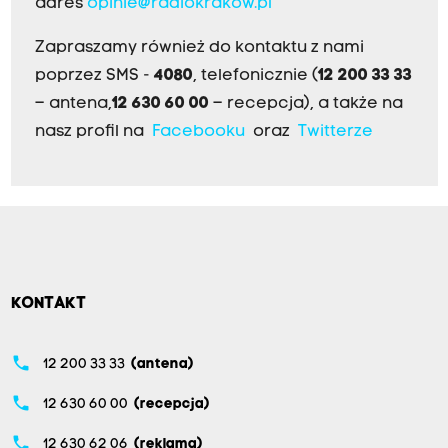
adres
opinie@radiokrakow.pl
Zapraszamy również do kontaktu z nami
poprzez SMS -
4080
, telefonicznie (
12 200 33 33
– antena,
12 630 60 00
– recepcja), a także na
nasz profil na
Facebooku
oraz
Twitterze
KONTAKT
phone
12 200 33 33
(antena)
phone
12 630 60 00
(recepcja)
phone
12 630 62 06
(reklama)