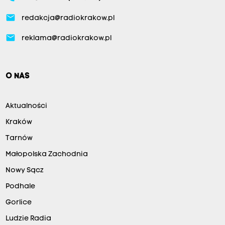
email
redakcja@radiokrakow.pl
email
reklama@radiokrakow.pl
O NAS
Aktualności
Kraków
Tarnów
Małopolska Zachodnia
Nowy Sącz
Podhale
Gorlice
Ludzie Radia