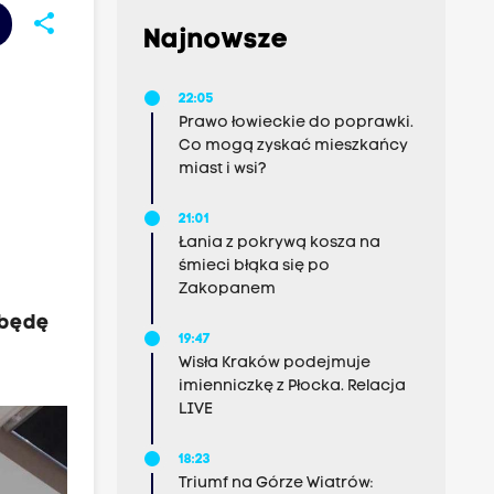
share
Najnowsze
22:05
Prawo łowieckie do poprawki.
Co mogą zyskać mieszkańcy
miast i wsi?
21:01
Łania z pokrywą kosza na
śmieci błąka się po
Zakopanem
 będę
19:47
Wisła Kraków podejmuje
imienniczkę z Płocka. Relacja
LIVE
18:23
Triumf na Górze Wiatrów: