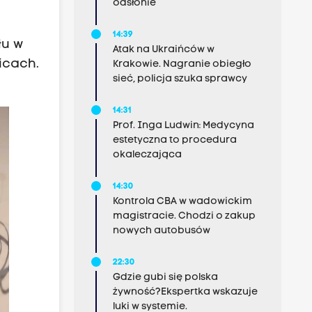
odsłonie
14:39
łu w
Atak na Ukraińców w
icach.
Krakowie. Nagranie obiegło
sieć, policja szuka sprawcy
14:31
Prof. Inga Ludwin: Medycyna
estetyczna to procedura
okaleczająca
14:30
Kontrola CBA w wadowickim
magistracie. Chodzi o zakup
nowych autobusów
22:30
Gdzie gubi się polska
żywność?Ekspertka wskazuje
luki w systemie.