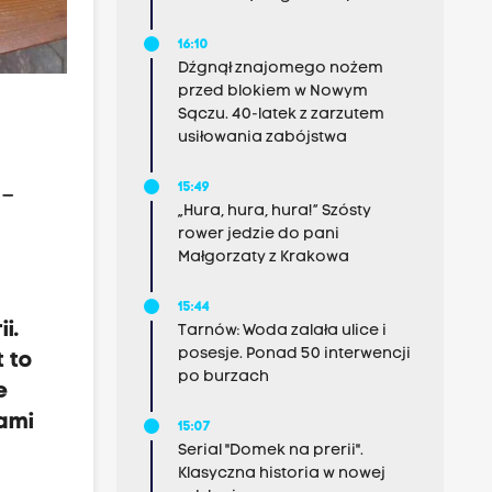
16:10
Dźgnął znajomego nożem
przed blokiem w Nowym
Sączu. 40-latek z zarzutem
usiłowania zabójstwa
15:49
 –
„Hura, hura, hura!” Szósty
rower jedzie do pani
Małgorzaty z Krakowa
15:44
i.
Tarnów: Woda zalała ulice i
posesje. Ponad 50 interwencji
 to
po burzach
e
ami
15:07
Serial "Domek na prerii".
Klasyczna historia w nowej