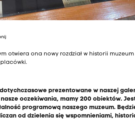
nij
mym otwiera ona nowy rozdział w historii muzeum
 placówki.
ż dotychczasowe prezentowane w naszej galeri
 nasze oczekiwania, mamy 200 obiektów. Jest
ałalność programową naszego muzeum. Będzi
czan od dzielenia się wspomnieniami, histori