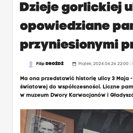
Dzieje gorlickiej 
opowiedziane pa
przyniesionymi p
date_range
Filip
DROŻDŻ
Piątek, 2024.04.26 22:00
(
Ma ona przedstawić historię ulicy 3 Maja
światowej do współczesności. Liczne pami
w muzeum Dwory Karwacjanów i Gładysz