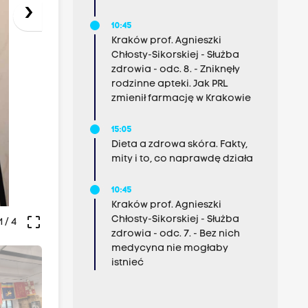
›
10:45
Kraków prof. Agnieszki
Chłosty-Sikorskiej - Służba
zdrowia - odc. 8. - Zniknęły
rodzinne apteki. Jak PRL
zmienił farmację w Krakowie
15:05
Dieta a zdrowa skóra. Fakty,
mity i to, co naprawdę działa
10:45
Kraków prof. Agnieszki
crop_free
Chłosty-Sikorskiej - Służba
1
/ 4
zdrowia - odc. 7. - Bez nich
medycyna nie mogłaby
istnieć