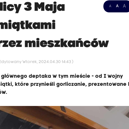
ulicy 3 Maja
A
A
A
miątkami
rzez mieszkańców
 Edytowany Wtorek, 2024.04.30 14:43 )
 - głównego deptaka w tym mieście - od I wojny
ątki, które przynieśli gorliczanie, prezentowane
ów.