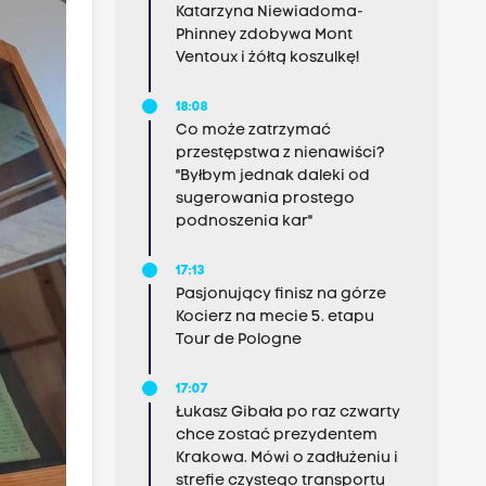
Katarzyna Niewiadoma-
Phinney zdobywa Mont
Ventoux i żółtą koszulkę!
18:08
Co może zatrzymać
przestępstwa z nienawiści?
"Byłbym jednak daleki od
sugerowania prostego
podnoszenia kar"
17:13
Pasjonujący finisz na górze
Kocierz na mecie 5. etapu
Tour de Pologne
17:07
Łukasz Gibała po raz czwarty
chce zostać prezydentem
Krakowa. Mówi o zadłużeniu i
strefie czystego transportu