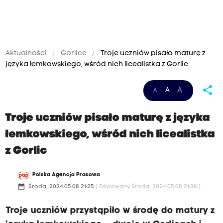
Aktualności
Gorlice
Troje uczniów pisało maturę z
języka łemkowskiego, wśród nich licealistka z Gorlic
share
A
A
A
Troje uczniów pisało maturę z języka
łemkowskiego, wśród nich licealistka
z Gorlic
Polska Agencja Prasowa
date_range
Środa, 2024.05.08 21:25
( Edytowany Środa, 2024.05.08 21:38 )
Troje uczniów przystąpiło w środę do matury z