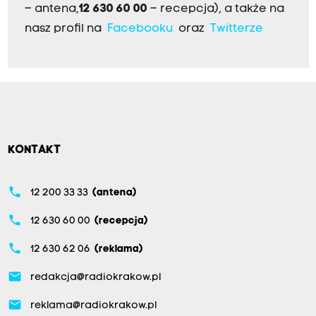
– antena,
12 630 60 00
– recepcja), a także na
nasz profil na
Facebooku
oraz
Twitterze
KONTAKT
phone
12 200 33 33
(antena)
phone
12 630 60 00
(recepcja)
phone
12 630 62 06
(reklama)
email
redakcja@radiokrakow.pl
email
reklama@radiokrakow.pl