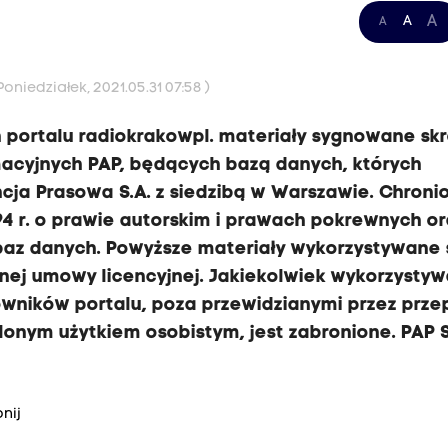
A
A
A
oniedziałek, 2021.05.31 07:58 )
 portalu radiokrakowpl. materiały sygnowane sk
acyjnych PAP, będących bazą danych, których
ja Prasowa S.A. z siedzibą w Warszawie. Chroni
94 r. o prawie autorskim i prawach pokrewnych o
e baz danych. Powyższe materiały wykorzystywane
ej umowy licencyjnej. Jakiekolwiek wykorzystyw
wników portalu, poza przewidzianymi przez prze
onym użytkiem osobistym, jest zabronione. PAP S
nij