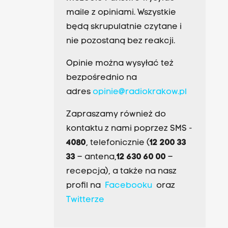
maile z opiniami. Wszystkie
będą skrupulatnie czytane i
nie pozostaną bez reakcji.
Opinie można wysyłać też
bezpośrednio na
adres
opinie@radiokrakow.pl
Zapraszamy również do
kontaktu z nami poprzez SMS -
4080
, telefonicznie (
12 200 33
33
– antena,
12 630 60 00
–
recepcja), a także na nasz
profil na
Facebooku
oraz
Twitterze