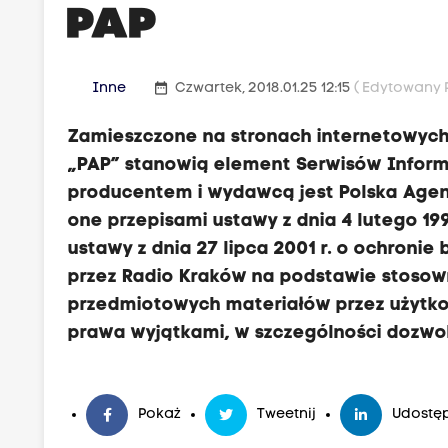
PAP
date_range
Inne
Czwartek, 2018.01.25 12:15
( Edytowany P
Zamieszczone na stronach internetowych
„PAP” stanowią element Serwisów Inform
producentem i wydawcą jest Polska Agenc
one przepisami ustawy z dnia 4 lutego 19
ustawy z dnia 27 lipca 2001 r. o ochroni
przez Radio Kraków na podstawie stosown
przedmiotowych materiałów przez użytko
prawa wyjątkami, w szczególności dozwol
Pokaż
Tweetnij
Udostęp