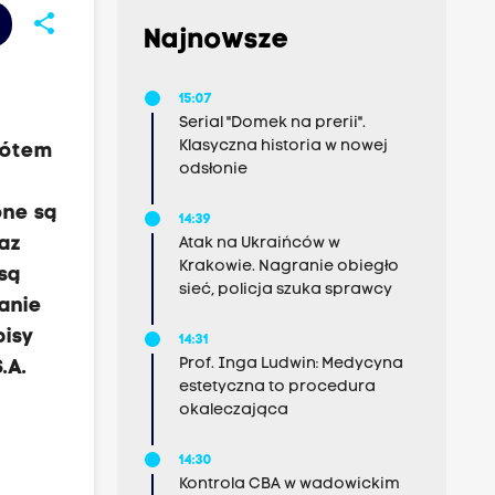
share
Najnowsze
15:07
Serial "Domek na prerii".
Klasyczna historia w nowej
rótem
odsłonie
one są
14:39
raz
Atak na Ukraińców w
Krakowie. Nagranie obiegło
 są
sieć, policja szuka sprawcy
anie
pisy
14:31
Prof. Inga Ludwin: Medycyna
.A.
estetyczna to procedura
okaleczająca
14:30
Kontrola CBA w wadowickim