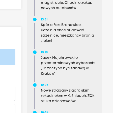
magistracie. Chodzi o zakup
nowych autobusów
13:51
Spór o Fort Bronowice.
Uczelnia chce budować
strzelnicę, mieszkańcy bronią
zieleni
13:10
Jacek Majchrowski o
przedterminowych wyborach:
„To zaczyna być zabawą w
Kraków”
12:06
Nowe stragany z góralskim
rękodziełem w Kuźnicach. ZCK
szuka dzierżawców
10:54