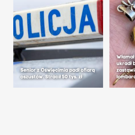
Włamał 
ukradł 
Senior z Oświęcimia padł ofiarą
zastawił
oszustów. Stracił 50 tys. zł
lombar