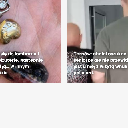
się do lombardu i
Tarnów: chciał oszukać
biżuterię. Następnie
seniorkę ale nie przewid
 ją... w innym
jest u niej z wizytą wnuk
dzie
policjant.