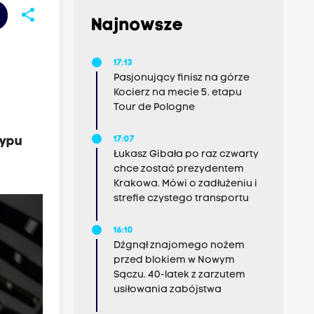
share
Najnowsze
17:13
Pasjonujący finisz na górze
Kocierz na mecie 5. etapu
Tour de Pologne
typu
17:07
Łukasz Gibała po raz czwarty
chce zostać prezydentem
Krakowa. Mówi o zadłużeniu i
strefie czystego transportu
16:10
Dźgnął znajomego nożem
przed blokiem w Nowym
Sączu. 40-latek z zarzutem
usiłowania zabójstwa