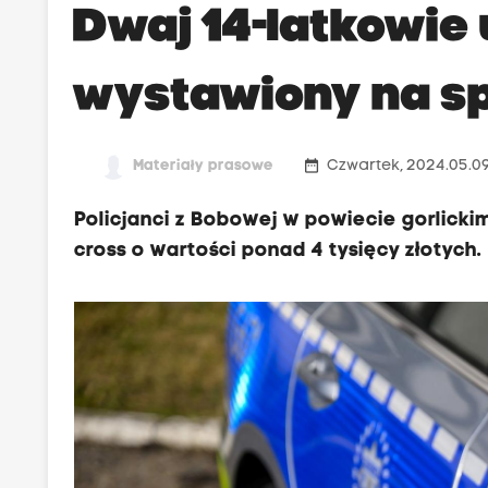
Dwaj 14-latkowie 
wystawiony na s
date_range
Materiały prasowe
Czwartek, 2024.05.09
Policjanci z Bobowej w powiecie gorlicki
cross o wartości ponad 4 tysięcy złotych.