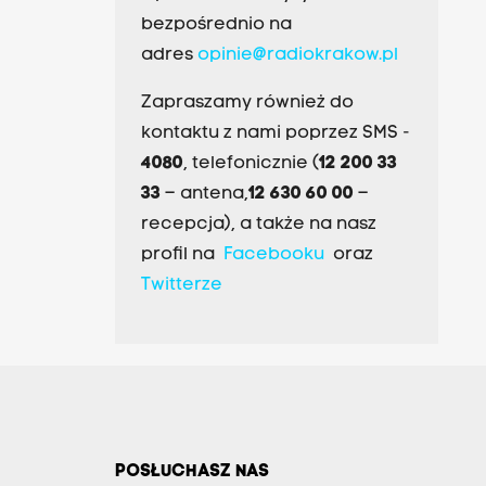
bezpośrednio na
adres
opinie@radiokrakow.pl
Zapraszamy również do
kontaktu z nami poprzez SMS -
4080
, telefonicznie (
12 200 33
33
– antena,
12 630 60 00
–
recepcja), a także na nasz
profil na
Facebooku
oraz
Twitterze
POSŁUCHASZ NAS