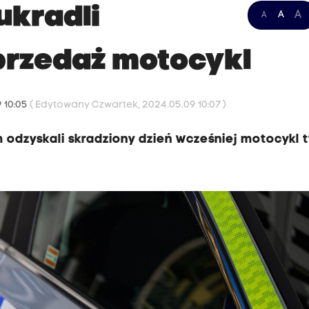
ukradli
A
A
A
przedaż motocykl
 10:05
( Edytowany Czwartek, 2024.05.09 10:07 )
m odzyskali skradziony dzień wcześniej motocykl 