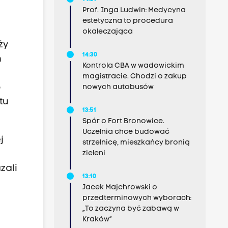
Prof. Inga Ludwin: Medycyna
estetyczna to procedura
okaleczająca
ży
14:30
m
Kontrola CBA w wadowickim
magistracie. Chodzi o zakup
o
nowych autobusów
tu
13:51
Spór o Fort Bronowice.
Uczelnia chce budować
j
strzelnicę, mieszkańcy bronią
zieleni
zali
13:10
Jacek Majchrowski o
przedterminowych wyborach:
„To zaczyna być zabawą w
Kraków”