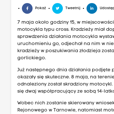
Pokaż
Tweetnij
Udostęp
7 maja około godziny 15, w miejscowości
motocykla typu cross. Kradzieży miał d
sprawdzenia działania motocykla wysta
uruchomieniu go, odjechał na nim w ni
kradzieży w poszukiwania złodzieja zosta
gorlickiego.
Już następnego dnia działania podjęte p
okazały się skuteczne. 8 maja, na teren
odnaleziony został skradziony motocykl.
się dwaj współpracujący ze sobą 14-latk
Wobec nich zostanie skierowany wniosek
Rejonowego w Tarnowie, natomiast motoc