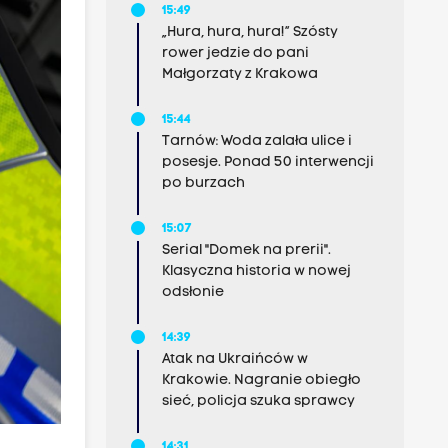
15:49
„Hura, hura, hura!” Szósty
rower jedzie do pani
Małgorzaty z Krakowa
15:44
Tarnów: Woda zalała ulice i
posesje. Ponad 50 interwencji
po burzach
15:07
Serial "Domek na prerii".
Klasyczna historia w nowej
odsłonie
14:39
Atak na Ukraińców w
Krakowie. Nagranie obiegło
sieć, policja szuka sprawcy
14:31