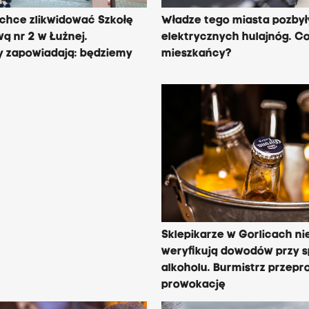
chce zlikwidować Szkołę
Władze tego miasta pozbył
ą nr 2 w Łużnej.
elektrycznych hulajnóg. Co
y zapowiadają: będziemy
mieszkańcy?
Sklepikarze w Gorlicach ni
weryfikują dowodów przy 
alkoholu. Burmistrz przepr
prowokację