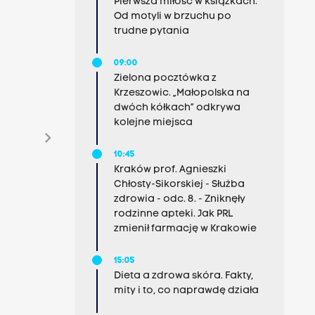
Pierwsza miłość w książkach.
Od motyli w brzuchu po
trudne pytania
09:00
Zielona pocztówka z
Krzeszowic. „Małopolska na
dwóch kółkach” odkrywa
kolejne miejsca
chevron_right
10:45
Kraków prof. Agnieszki
Chłosty-Sikorskiej - Służba
zdrowia - odc. 8. - Zniknęły
rodzinne apteki. Jak PRL
zmienił farmację w Krakowie
15:05
Dieta a zdrowa skóra. Fakty,
mity i to, co naprawdę działa