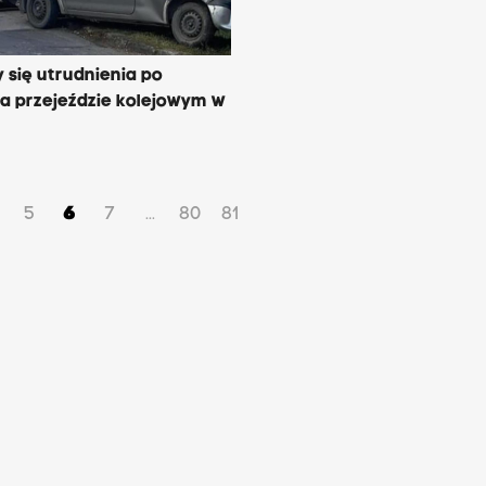
 się utrudnienia po
a przejeździe kolejowym w
5
6
7
80
81
...