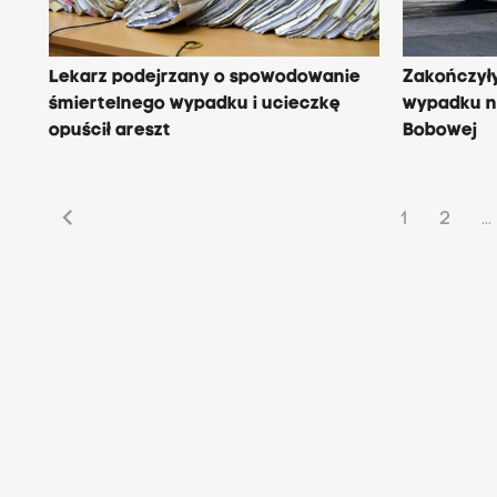
Lekarz podejrzany o spowodowanie
Zakończyły
śmiertelnego wypadku i ucieczkę
wypadku n
opuścił areszt
Bobowej
chevron_left
1
2
...