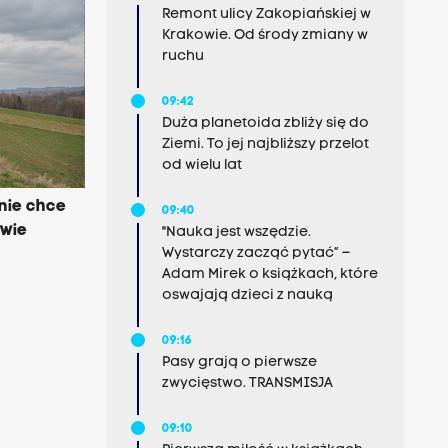
Remont ulicy Zakopiańskiej w
Krakowie. Od środy zmiany w
ruchu
09:42
Duża planetoida zbliży się do
Ziemi. To jej najbliższy przelot
od wielu lat
 nie chce
09:40
awie
"Nauka jest wszędzie.
Wystarczy zacząć pytać” –
Adam Mirek o książkach, które
oswajają dzieci z nauką
09:16
Pasy grają o pierwsze
zwycięstwo. TRANSMISJA
09:10