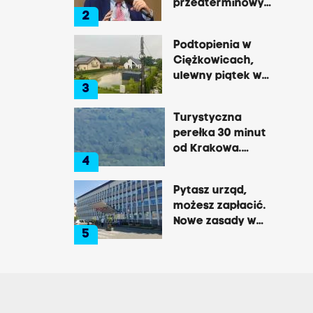
przedterminowych
2
wyborach: „To
zaczyna być
Podtopienia w
zabawą w
Ciężkowicach,
Kraków”
ulewny piątek w
3
Tarnowie
Turystyczna
perełka 30 minut
od Krakowa.
4
Pałac, zamek,
klasztor i brama
Pytasz urząd,
do lasu
możesz zapłacić.
Nowe zasady w
5
Brzesku