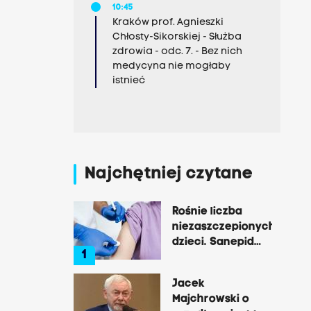
10:45
Kraków prof. Agnieszki
Chłosty-Sikorskiej - Służba
zdrowia - odc. 7. - Bez nich
medycyna nie mogłaby
istnieć
Najchętniej czytane
Rośnie liczba
niezaszczepionych
dzieci. Sanepid
1
mówi o próbach
paraliżowania
Jacek
jego pracy
Majchrowski o