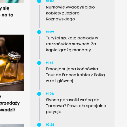
13:06
Nurkowie wydobyli ciało
y się
kobiety z Jeziora
 na to
Rożnowskiego
12:29
Turyści szukają ochłody w
tatrzańskich stawach. Za
kąpiel grożą mandaty
11:41
Emocjonująca końcówka
Tour de France kobiet z Polką
w roli głównej
11:08
e
Słynne parasolki wrócą do
sprzedaży
Tarnowa? Powstała specjalna
owadził
petycja
10:26