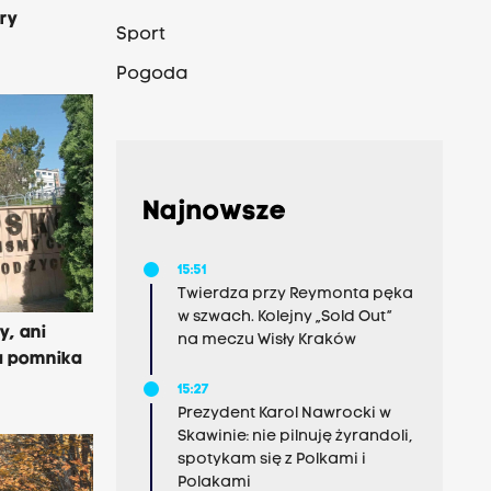
ry
Sport
Pogoda
Najnowsze
15:51
Twierdza przy Reymonta pęka
w szwach. Kolejny „Sold Out”
y, ani
na meczu Wisły Kraków
ra pomnika
15:27
Prezydent Karol Nawrocki w
Skawinie: nie pilnuję żyrandoli,
spotykam się z Polkami i
Polakami