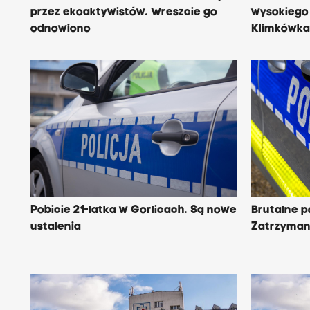
przez ekoaktywistów. Wreszcie go
wysokiego
odnowiono
Klimkówka
Pobicie 21-latka w Gorlicach. Są nowe
Brutalne p
ustalenia
Zatrzyman