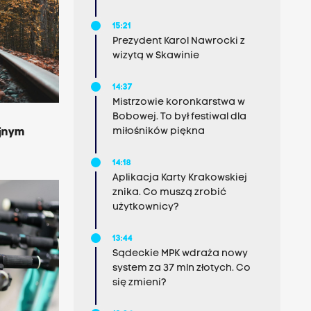
15:21
Prezydent Karol Nawrocki z
wizytą w Skawinie
14:37
Mistrzowie koronkarstwa w
Bobowej. To był festiwal dla
miłośników piękna
jnym
14:18
Aplikacja Karty Krakowskiej
znika. Co muszą zrobić
użytkownicy?
13:44
Sądeckie MPK wdraża nowy
system za 37 mln złotych. Co
się zmieni?