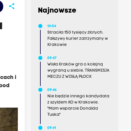
share
Najnowsze
u
10:54
Straciła 150 tysięcy złotych.
Fałszywy kurier zatrzymany w
Krakowie
09:47
Wisła Kraków gra o kolejną
wygraną u siebie. TRANSMISJA
MECZU Z WISŁĄ PŁOCK
cach i
 pod
09:46
Nie będzie innego kandydata
z szyldem KO w Krakowie.
"Mam wsparcie Donalda
Tuska"
09:41