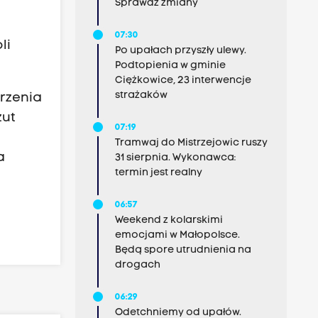
Sprawdź zmiany
07:30
li
Po upałach przyszły ulewy.
Podtopienia w gminie
Ciężkowice, 23 interwencje
strażaków
rzenia
zut
07:19
Tramwaj do Mistrzejowic ruszy
a
31 sierpnia. Wykonawca:
termin jest realny
06:57
Weekend z kolarskimi
emocjami w Małopolsce.
Będą spore utrudnienia na
drogach
06:29
Odetchniemy od upałów.