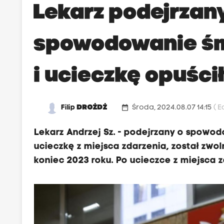
Lekarz podejrzan
spowodowanie ś
i ucieczkę opuścił
date_range
Filip
DROŻDŻ
Środa, 2024.08.07 14:15
( 
Lekarz Andrzej Sz. - podejrzany o spowo
ucieczkę z miejsca zdarzenia, został zwol
koniec 2023 roku. Po ucieczce z miejsca z