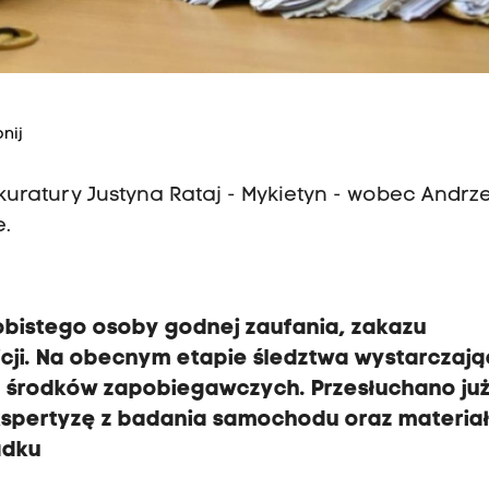
nij
uratury Justyna Rataj - Mykietyn - wobec Andrze
.
bistego osoby godnej zaufania, zakazu
icji. Na obecnym etapie śledztwa wystarczaj
 środków zapobiegawczych. Przesłuchano ju
kspertyzę z badania samochodu oraz materia
adku