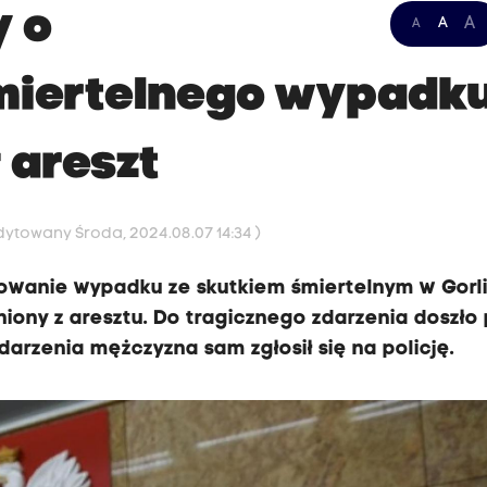
y o
A
A
A
miertelnego wypadk
 areszt
Edytowany Środa, 2024.08.07 14:34 )
dowanie wypadku ze skutkiem śmiertelnym w Gorli
niony z aresztu. Do tragicznego zdarzenia doszło
darzenia mężczyzna sam zgłosił się na policję.