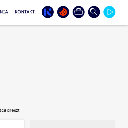
NIA
KONTAKT
ił areszt