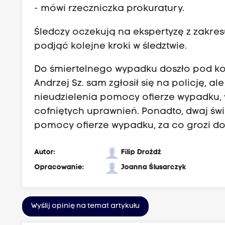
- mówi rzeczniczka prokuratury.
Śledczy oczekują na ekspertyzę z zakre
podjąć kolejne kroki w śledztwie.
Do śmiertelnego wypadku doszło pod kon
Andrzej Sz. sam zgłosił się na policję, al
nieudzielenia pomocy ofierze wypadku
cofniętych uprawnień. Ponadto, dwaj świa
pomocy ofierze wypadku, za co grozi do 3
Autor:
Filip Drożdż
Opracowanie:
Joanna Ślusarczyk
Wyślij opinię na temat artykułu