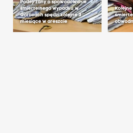
Podejrzany o spowodowanie
śmiertelnego wypadku w
Kolejne
Gorlicach spędzi kolejne 3
śmierte
miesiące w areszcie
obwodni