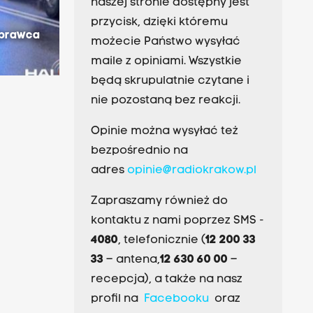
naszej stronie dostępny jest
przycisk, dzięki któremu
Sprawca
możecie Państwo wysyłać
maile z opiniami. Wszystkie
będą skrupulatnie czytane i
nie pozostaną bez reakcji.
Opinie można wysyłać też
bezpośrednio na
adres
opinie@radiokrakow.pl
Zapraszamy również do
kontaktu z nami poprzez SMS -
4080
, telefonicznie (
12 200 33
33
– antena,
12 630 60 00
–
recepcja), a także na nasz
profil na
Facebooku
oraz