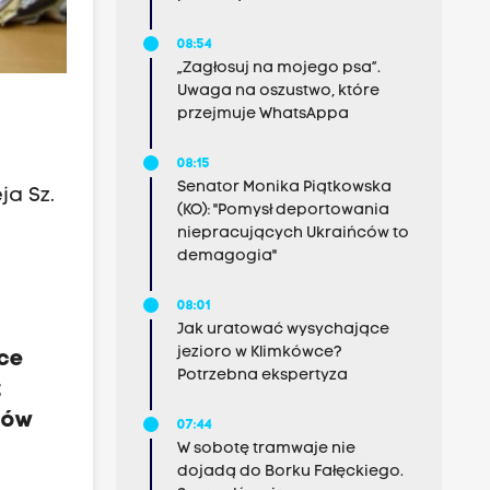
08:54
„Zagłosuj na mojego psa”.
Uwaga na oszustwo, które
przejmuje WhatsAppa
08:15
Senator Monika Piątkowska
ja Sz.
(KO): "Pomysł deportowania
niepracujących Ukraińców to
demagogia"
08:01
Jak uratować wysychające
jezioro w Klimkówce?
ące
Potrzebna ekspertyza
ż
łów
07:44
W sobotę tramwaje nie
dojadą do Borku Fałęckiego.