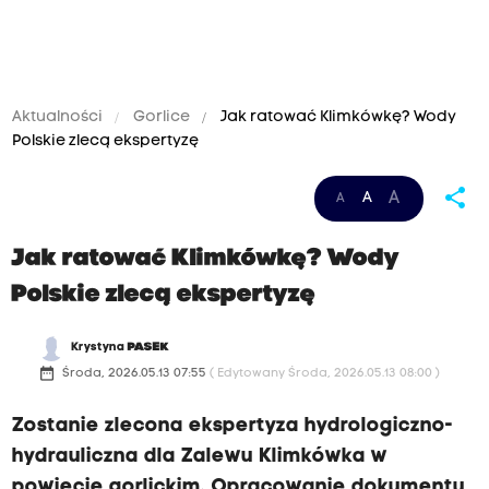
Aktualności
Gorlice
Jak ratować Klimkówkę? Wody
Polskie zlecą ekspertyzę
share
A
A
A
Jak ratować Klimkówkę? Wody
Polskie zlecą ekspertyzę
Krystyna
PASEK
date_range
Środa, 2026.05.13 07:55
( Edytowany Środa, 2026.05.13 08:00 )
Zostanie zlecona ekspertyza hydrologiczno-
hydrauliczna dla Zalewu Klimkówka w
powiecie gorlickim. Opracowanie dokumentu