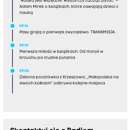
"Nauka jest wszędzie. Wystarczy zacząć pytać” –
Adam Mirek o książkach, które oswajają dzieci z
nauką
09:16
Pasy grają o pierwsze zwycięstwo. TRANSMISJA
09:10
Pierwsza miłość w książkach. Od motyli w
brzuchu po trudne pytania
09:00
Zielona pocztówka z Krzeszowic. „Małopolska na
dwóch kółkach” odkrywa kolejne miejsca