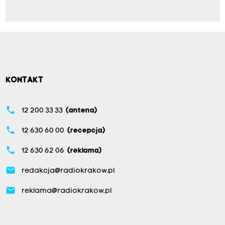
KONTAKT
phone
12 200 33 33
(antena)
phone
12 630 60 00
(recepcja)
phone
12 630 62 06
(reklama)
email
redakcja@radiokrakow.pl
email
reklama@radiokrakow.pl