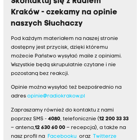
Skontaktuj się z Radiem
Kraków - czekamy na opinie
naszych Słuchaczy
Pod każdym materiałem na naszej stronie
dostępny jest przycisk, dzięki któremu
możecie Państwo wysyłać maile z opiniami.
Wszystkie będą skrupulatnie czytane i nie
pozostaną bez reakcji.
Opinie można wysyłać też bezpośrednio na
adres
opinie@radiokrakow.pl
Zapraszamy również do kontaktu z nami
poprzez SMS -
4080
, telefonicznie (
12 200 33 33
– antena,
12 630 60 00
– recepcja), a także na
nasz profil na
Facebooku
oraz
Twitterze