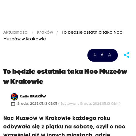
Aktualności
Kraków
To będzie ostatnia taka Noc
Muzeów w Krakowie
share
A
A
A
To będzie ostatnia taka Noc Muzeów
w Krakowie
Radio
KRAKÓW
date_range
Środa, 2026.05.13 06:05
( Edytowany Środa, 2026.05.13 06:11 )
Noc Muzeów w Krakowie każdego roku
odbywała się z piątku na sobotę, czyli o noc
wcześniej niż w innych miastach, gdzie