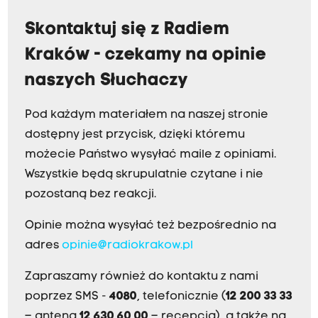
Skontaktuj się z Radiem
Kraków - czekamy na opinie
naszych Słuchaczy
Pod każdym materiałem na naszej stronie
dostępny jest przycisk, dzięki któremu
możecie Państwo wysyłać maile z opiniami.
Wszystkie będą skrupulatnie czytane i nie
pozostaną bez reakcji.
Opinie można wysyłać też bezpośrednio na
adres
opinie@radiokrakow.pl
Zapraszamy również do kontaktu z nami
poprzez SMS -
4080
, telefonicznie (
12 200 33 33
– antena,
12 630 60 00
– recepcja), a także na