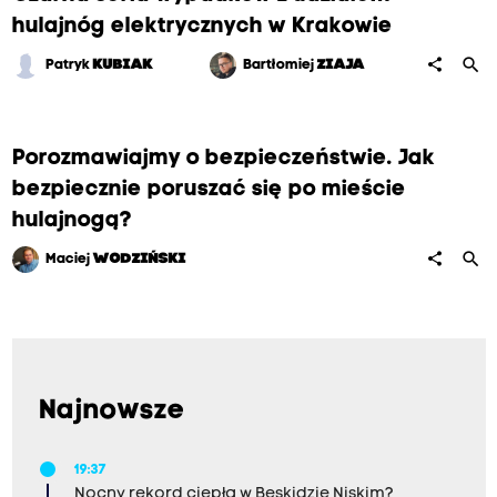
hulajnóg elektrycznych w Krakowie
search
share
Patryk
KUBIAK
Bartłomiej
ZIAJA
Porozmawiajmy o bezpieczeństwie. Jak
bezpiecznie poruszać się po mieście
hulajnogą?
search
share
Maciej
WODZIŃSKI
Najnowsze
19:37
Nocny rekord ciepła w Beskidzie Niskim?