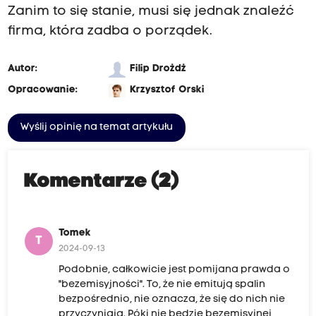
Zanim to się stanie, musi się jednak znaleźć
firma, która zadba o porządek.
Autor:
Filip Drożdż
Opracowanie:
Krzysztof Orski
Wyślij opinię na temat artykułu
Komentarze (2)
Tomek
T
2024-09-13
Podobnie, całkowicie jest pomijana prawda o
"bezemisyjności". To, że nie emitują spalin
bezpośrednio, nie oznacza, że się do nich nie
przyczyniają. Póki nie będzie bezemisyjnej