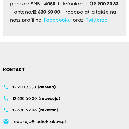
poprzez SMS -
4080
, telefonicznie (
12 200 33 33
– antena,
12 630 60 00
– recepcja), a także na
nasz profil na
Facebooku
oraz
Twitterze
KONTAKT
phone
12 200 33 33
(antena)
phone
12 630 60 00
(recepcja)
phone
12 630 62 06
(reklama)
email
redakcja@radiokrakow.pl