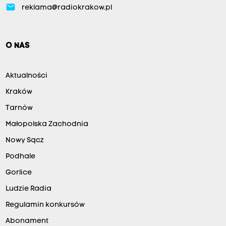
email
reklama@radiokrakow.pl
O NAS
Aktualności
Kraków
Tarnów
Małopolska Zachodnia
Nowy Sącz
Podhale
Gorlice
Ludzie Radia
Regulamin konkursów
Abonament