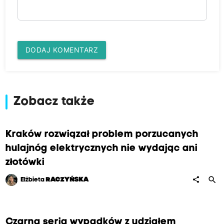
DODAJ KOMENTARZ
Zobacz także
Kraków rozwiązał problem porzucanych
hulajnóg elektrycznych nie wydając ani
złotówki
search
share
Elżbieta
RACZYŃSKA
Czarna seria wypadków z udziałem