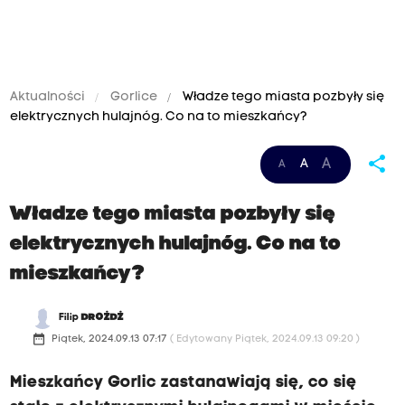
Aktualności
Gorlice
Władze tego miasta pozbyły się
elektrycznych hulajnóg. Co na to mieszkańcy?
share
A
A
A
Władze tego miasta pozbyły się
elektrycznych hulajnóg. Co na to
mieszkańcy?
Filip
DROŻDŻ
date_range
Piątek, 2024.09.13 07:17
( Edytowany Piątek, 2024.09.13 09:20 )
Mieszkańcy Gorlic zastanawiają się, co się