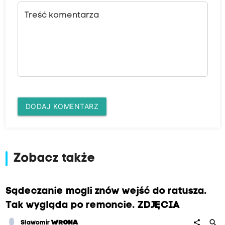
Treść komentarza
DODAJ KOMENTARZ
Zobacz także
Sądeczanie mogli znów wejść do ratusza.
Tak wygląda po remoncie. ZDJĘCIA
search
share
Sławomir
WRONA