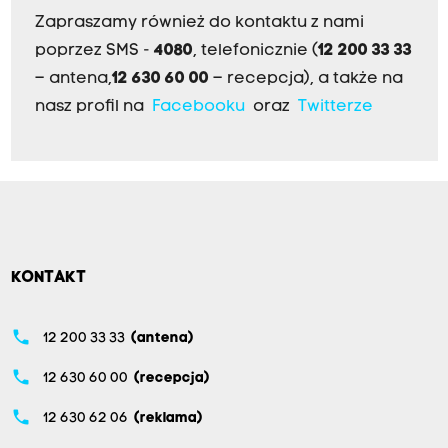
Zapraszamy również do kontaktu z nami
poprzez SMS -
4080
, telefonicznie (
12 200 33 33
– antena,
12 630 60 00
– recepcja), a także na
nasz profil na
Facebooku
oraz
Twitterze
KONTAKT
phone
12 200 33 33
(antena)
phone
12 630 60 00
(recepcja)
phone
12 630 62 06
(reklama)