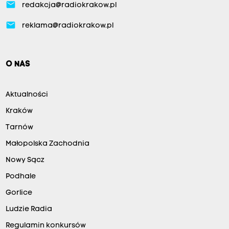
email
redakcja@radiokrakow.pl
email
reklama@radiokrakow.pl
O NAS
Aktualności
Kraków
Tarnów
Małopolska Zachodnia
Nowy Sącz
Podhale
Gorlice
Ludzie Radia
Regulamin konkursów