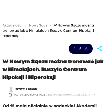
Aktualności
Nowy Sącz
W Nowym Sączu można
trenować jak w Himalajach. Ruszyło Centrum Hipoksji i
Hiperoksji
share
A
A
A
W Nowym Sączu można trenować jak
w Himalajach. Ruszyło Centrum
Hipoksji i Hiperoksji
Krystyna
PASEK
date_range
Wtorek, 2026.05.12 17:02
( Edytowany Wtorek, 2026.05.12 17:11 )
Od 12 maja oficjalnie w sądeckiej Akademii