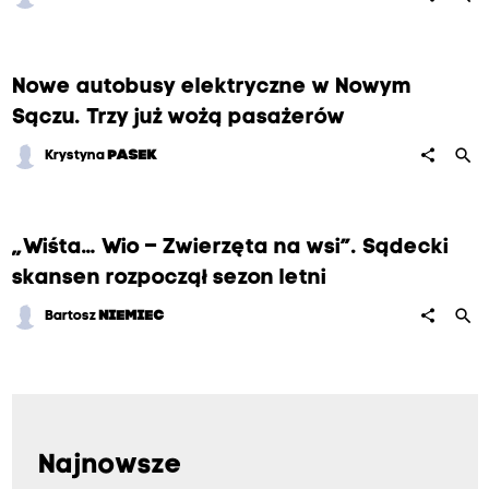
Nowe autobusy elektryczne w Nowym
Sączu. Trzy już wożą pasażerów
search
share
Krystyna
PASEK
„Wiśta… Wio – Zwierzęta na wsi”. Sądecki
skansen rozpoczął sezon letni
search
share
Bartosz
NIEMIEC
Najnowsze