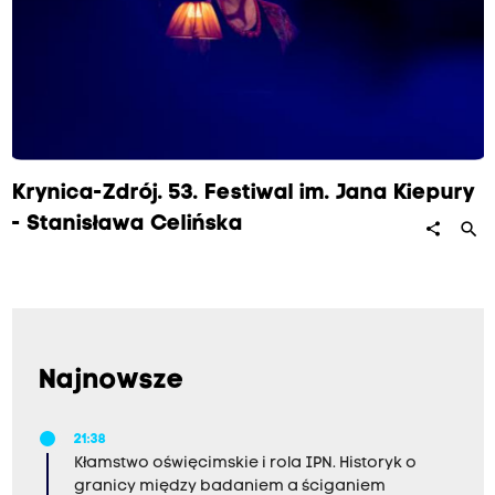
Krynica-Zdrój. 53. Festiwal im. Jana Kiepury
- Stanisława Celińska
search
share
Najnowsze
21:38
Kłamstwo oświęcimskie i rola IPN. Historyk o
granicy między badaniem a ściganiem