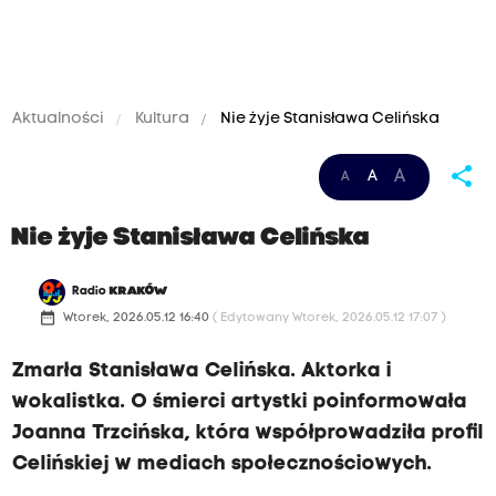
Aktualności
Kultura
Nie żyje Stanisława Celińska
share
A
A
A
Nie żyje Stanisława Celińska
Radio
KRAKÓW
date_range
Wtorek, 2026.05.12 16:40
( Edytowany Wtorek, 2026.05.12 17:07 )
Zmarła Stanisława Celińska. Aktorka i
wokalistka. O śmierci artystki poinformowała
Joanna Trzcińska, która współprowadziła profil
Celińskiej w mediach społecznościowych.