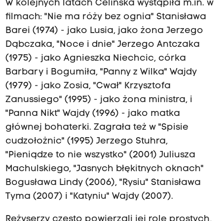
W kolejnych latach Celińska wystąpiła m.in. w
filmach: "Nie ma róży bez ognia" Stanisława
Barei (1974) - jako Lusia, jako żona Jerzego
Dąbczaka, "Noce i dnie" Jerzego Antczaka
(1975) - jako Agnieszka Niechcic, córka
Barbary i Bogumiła, "Panny z Wilka" Wajdy
(1979) - jako Zosia, "Cwał" Krzysztofa
Zanussiego" (1995) - jako żona ministra, i
"Panna Nikt" Wajdy (1996) - jako matka
głównej bohaterki. Zagrała też w "Spisie
cudzołożnic" (1995) Jerzego Stuhra,
"Pieniądze to nie wszystko" (2001) Juliusza
Machulskiego, "Jasnych błękitnych oknach"
Bogusława Lindy (2006), "Rysiu" Stanisława
Tyma (2007) i "Katyniu" Wajdy (2007).
Reżyserzy często powierzali jej role prostych,