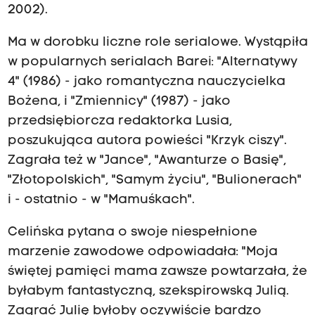
2002).
Ma w dorobku liczne role serialowe. Wystąpiła
w popularnych serialach Barei: "Alternatywy
4" (1986) - jako romantyczna nauczycielka
Bożena, i "Zmiennicy" (1987) - jako
przedsiębiorcza redaktorka Lusia,
poszukująca autora powieści "Krzyk ciszy".
Zagrała też w "Jance", "Awanturze o Basię",
"Złotopolskich", "Samym życiu", "Bulionerach"
i - ostatnio - w "Mamuśkach".
Celińska pytana o swoje niespełnione
marzenie zawodowe odpowiadała: "Moja
świętej pamięci mama zawsze powtarzała, że
byłabym fantastyczną, szekspirowską Julią.
Zagrać Julię byłoby oczywiście bardzo