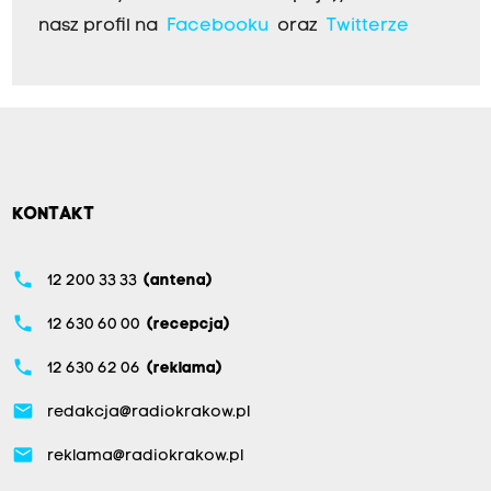
nasz profil na
Facebooku
oraz
Twitterze
KONTAKT
phone
12 200 33 33
(antena)
phone
12 630 60 00
(recepcja)
phone
12 630 62 06
(reklama)
email
redakcja@radiokrakow.pl
email
reklama@radiokrakow.pl