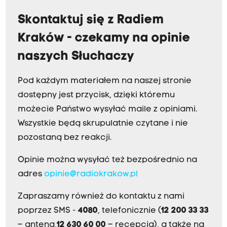
Skontaktuj się z Radiem
Kraków - czekamy na opinie
naszych Słuchaczy
Pod każdym materiałem na naszej stronie
dostępny jest przycisk, dzięki któremu
możecie Państwo wysyłać maile z opiniami.
Wszystkie będą skrupulatnie czytane i nie
pozostaną bez reakcji.
Opinie można wysyłać też bezpośrednio na
adres
opinie@radiokrakow.pl
Zapraszamy również do kontaktu z nami
poprzez SMS -
4080
, telefonicznie (
12 200 33 33
– antena,
12 630 60 00
– recepcja), a także na