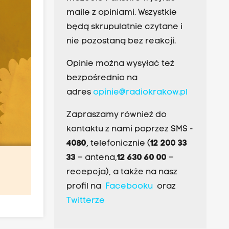
maile z opiniami. Wszystkie
będą skrupulatnie czytane i
nie pozostaną bez reakcji.
Opinie można wysyłać też
bezpośrednio na
adres
opinie@radiokrakow.pl
Zapraszamy również do
kontaktu z nami poprzez SMS -
4080
, telefonicznie (
12 200 33
33
– antena,
12 630 60 00
–
recepcja), a także na nasz
profil na
Facebooku
oraz
Twitterze