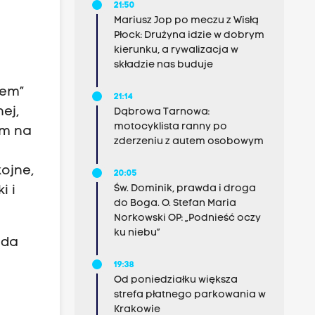
21:50
Mariusz Jop po meczu z Wisłą
Płock: Drużyna idzie w dobrym
kierunku, a rywalizacja w
składzie nas buduje
wem”
21:14
ej,
Dąbrowa Tarnowa:
motocyklista ranny po
em na
zderzeniu z autem osobowym
ojne,
20:05
Św. Dominik, prawda i droga
i i
do Boga. O. Stefan Maria
Norkowski OP: „Podnieść oczy
ku niebu”
żda
19:38
Od poniedziałku większa
strefa płatnego parkowania w
Krakowie