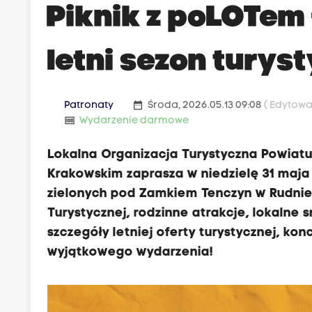
Piknik z poLOTem 
letni sezon turys
date_range
Patronaty
Środa, 2026.05.13 09:08
( Edytowa
money
Wydarzenie darmowe
Lokalna Organizacja Turystyczna Powia
Krakowskim zaprasza w niedzielę 31 maja 
zielonych pod Zamkiem Tenczyn w Rudnie.
Turystycznej, rodzinne atrakcje, lokalne 
szczegóły letniej oferty turystycznej, kon
wyjątkowego wydarzenia!