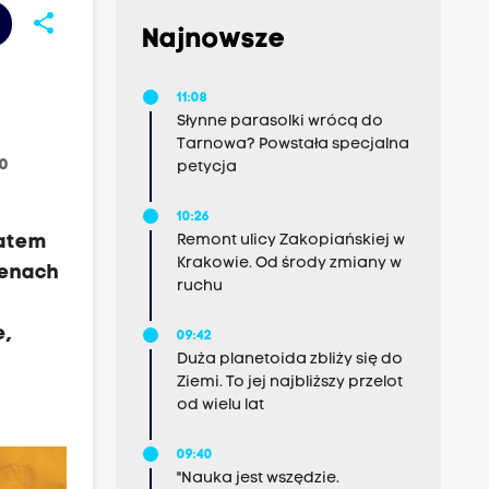
share
Najnowsze
11:08
Słynne parasolki wrócą do
Tarnowa? Powstała specjalna
00
petycja
10:26
iatem
Remont ulicy Zakopiańskiej w
Krakowie. Od środy zmiany w
renach
ruchu
e,
09:42
Duża planetoida zbliży się do
Ziemi. To jej najbliższy przelot
od wielu lat
09:40
"Nauka jest wszędzie.