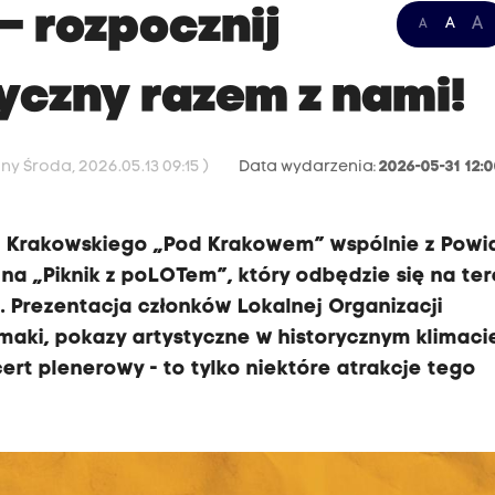
– rozpocznij
A
A
A
tyczny razem z nami!
ny Środa, 2026.05.13 09:15 )
Data wydarzenia:
2026-05-31 12:
tu Krakowskiego „Pod Krakowem” wspólnie z Pow
na „Piknik z poLOTem”, który odbędzie się na te
 Prezentacja członków Lokalnej Organizacji
smaki, pokazy artystyczne w historycznym klimaci
cert plenerowy - to tylko niektóre atrakcje tego