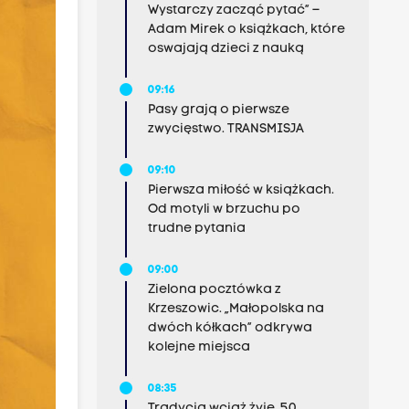
Wystarczy zacząć pytać” –
Adam Mirek o książkach, które
oswajają dzieci z nauką
09:16
Pasy grają o pierwsze
zwycięstwo. TRANSMISJA
09:10
Pierwsza miłość w książkach.
Od motyli w brzuchu po
trudne pytania
09:00
Zielona pocztówka z
Krzeszowic. „Małopolska na
dwóch kółkach” odkrywa
kolejne miejsca
08:35
Tradycja wciąż żyje. 50.