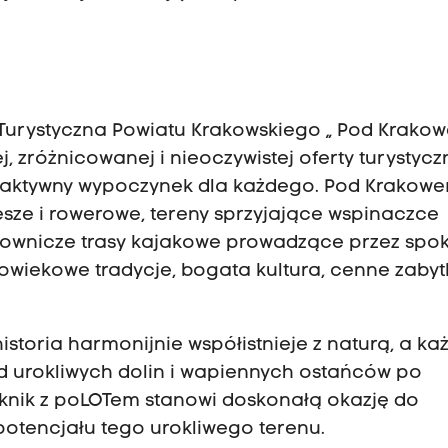
 Turystyczna Powiatu Krakowskiego „ Pod Krako
 zróżnicowanej i nieoczywistej oferty turystyczn
a aktywny wypoczynek dla każdego. Pod Krakow
esze i rowerowe, tereny sprzyjające wspinaczce
alownicze trasy kajakowe prowadzące przez spok
lowiekowe tradycje, bogata kultura, cenne zabytk
historia harmonijnie współistnieje z naturą, a ka
od urokliwych dolin i wapiennych ostańców po
Piknik z poLOTem stanowi doskonałą okazję do
potencjału tego urokliwego terenu.