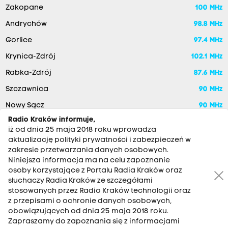
Zakopane
100 MHz
Andrychów
98.8 MHz
Gorlice
97.4 MHz
Krynica-Zdrój
102.1 MHz
Rabka-Zdrój
87.6 MHz
Szczawnica
90 MHz
Nowy Sącz
90 MHz
Radio Kraków informuje,
iż od dnia 25 maja 2018 roku wprowadza
aktualizację polityki prywatności i zabezpieczeń w
zakresie przetwarzania danych osobowych.
Niniejsza informacja ma na celu zapoznanie
osoby korzystające z Portalu Radia Kraków oraz
słuchaczy Radia Kraków ze szczegółami
stosowanych przez Radio Kraków technologii oraz
RADIO KRAKÓW SA. Aleja Juliusza Słowackiego 22, 30-007
z przepisami o ochronie danych osobowych,
Kraków
obowiązujących od dnia 25 maja 2018 roku.
Antena: 12 200 33 33
Zapraszamy do zapoznania się z informacjami