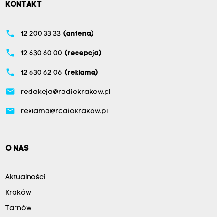
KONTAKT
phone
12 200 33 33
(antena)
phone
12 630 60 00
(recepcja)
phone
12 630 62 06
(reklama)
email
redakcja@radiokrakow.pl
email
reklama@radiokrakow.pl
O NAS
Aktualności
Kraków
Tarnów