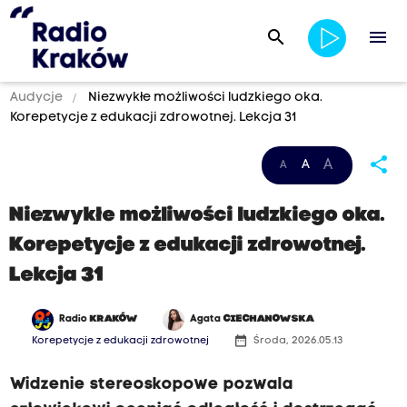
search
menu
Audycje
Niezwykłe możliwości ludzkiego oka.
Korepetycje z edukacji zdrowotnej. Lekcja 31
share
A
A
A
Niezwykłe możliwości ludzkiego oka.
Korepetycje z edukacji zdrowotnej.
Lekcja 31
Radio
KRAKÓW
Agata
CIECHANOWSKA
date_range
Korepetycje z edukacji zdrowotnej
Środa, 2026.05.13
Widzenie stereoskopowe pozwala