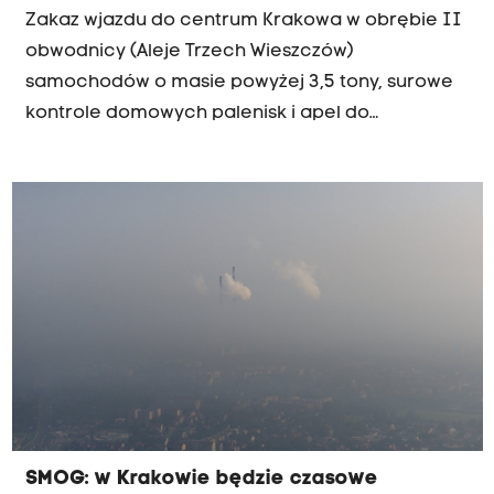
Zakaz wjazdu do centrum Krakowa w obrębie II
obwodnicy (Aleje Trzech Wieszczów)
samochodów o masie powyżej 3,5 tony, surowe
kontrole domowych palenisk i apel do
mieszkańców miasta o korzystanie z komunikacji
miejskiej zamiast prywatnych samochodów. To
reakcja na alarmująco wysokie stężenie pyłów
zawieszonych w krakowskim powietrzu. Jak
jeszcze władze mogą pomóc w walce ze
smogiem? Posłuchaj:
SMOG: w Krakowie będzie czasowe