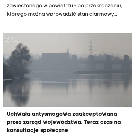
zawieszonego w powietrzu - po przekroczeniu,
którego można wprowadzić stan alarmowy.
Obecnie poziom alarmowy dla pyłu PM10 jest w
Polsce trzykrotnie wyższy niż w Czechach czy na
Węgrzech.
Uchwała antysmogowa zaakceptowana
przez zarząd województwa. Teraz czas na
konsultacje społeczne