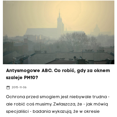
Antysmogowe ABC. Co robić, gdy za oknem
szaleje PM10?
date_range
2015-11-06
Ochrona przed smogiem jest niebywale trudna -
ale robić coś musimy. Zwłaszcza, że - jak mówią
specjaliści - badania wykazują, że w okresie