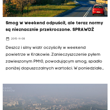
Smog w weekend odpuścił, ale teraz normy
są nieznacznie przekroczone. SPRAWDŹ
date_range
2015-11-08
Deszcz i silny wiatr oczyściły w weekend
powietrze w Krakowie. Zanieczyszczenie pyłem
zawieszonym PM10, powodującym smog, spadło
poniżej dopuszczalnych wartości. W poniedziałek
nie jest już tak dobrze, ale i tak o niebo lepiej niż
pod koniec ubiegłego tygodnia. Dopuszczalne
normy stężenia pyłu PM10 sa przekroczone, ale
na szczęscie nieznacznie. W centrum 101 µg/m3,
Nowa Huta 78 µg/m3, Kurdwanów 66 µg/m3.
Dopuszczalna norma to 50 µg/m3.