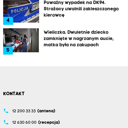
Poważny wypadek na DK94.
Strażacy uwolnili zakleszczonego
kierowcę
4
Wieliczka. Dwuletnie dziecko
zamknięte w nagrzanym aucie,
matka była na zakupach
5
KONTAKT
phone
12 200 33 33
(antena)
phone
12 630 60 00
(recepcja)