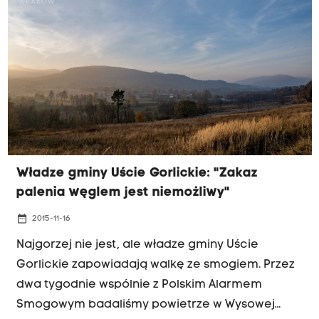
powietrze było fatalne a w tedy kiedy była mgła,
było zupełnie inaczej" - mówi dyrektor Tomasz
Demkowicz z Urzędu Miasta w Krynicy.
Władze gminy Uście Gorlickie: "Zakaz
palenia węglem jest niemożliwy"
date_range
2015-11-16
Najgorzej nie jest, ale władze gminy Uście
Gorlickie zapowiadają walkę ze smogiem. Przez
dwa tygodnie wspólnie z Polskim Alarmem
Smogowym badaliśmy powietrze w Wysowej