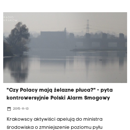
Zdrój. Na dwanaście dni, dla których dostępne są
dane z pomiarów, przez cztery normy były
przekroczone nawet dwukrotnie. Wszystko
wskazuje na to, że przekroczenia miały związek z
warunkami atmosferycznymi.
"Czy Polacy mają żelazne płuca?" - pyta
kontrowersyjnie Polski Alarm Smogowy
date_range
2015-11-13
Krakowscy aktywiści apelują do ministra
środowiska o zmniejszenie poziomu pyłu