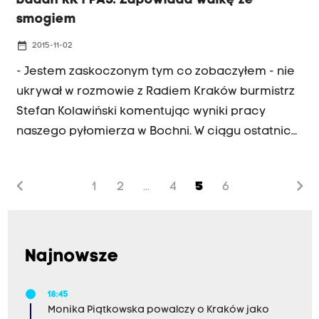
badań RK i PAS. Zapowiada walkę ze
smogiem
date_range
2015-11-02
- Jestem zaskoczonym tym co zobaczyłem - nie
ukrywał w rozmowie z Radiem Kraków burmistrz
Stefan Kolawiński komentując wyniki pracy
naszego pyłomierza w Bochni. W ciągu ostatnich
dwóch tygodni mieszkańcy tej miejscowośc tylko
raz oddychali powietrzem mieszczącym się w
chevron_left
chevron_right
1
2
4
5
6
...
normie zanieczyszczenia.
Najnowsze
18:45
Monika Piątkowska powalczy o Kraków jako