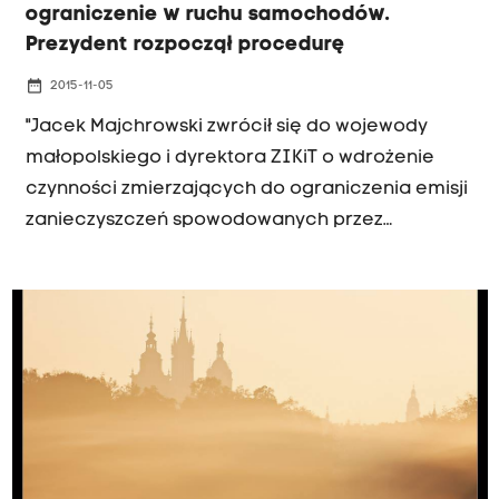
ograniczenie w ruchu samochodów.
Prezydent rozpoczął procedurę
date_range
2015-11-05
"Jacek Majchrowski zwrócił się do wojewody
małopolskiego i dyrektora ZIKiT o wdrożenie
czynności zmierzających do ograniczenia emisji
zanieczyszczeń spowodowanych przez
samochody" - czytamy na facebookowym
profilu krakow.pl. Tymi czynnościami ma być
między innymi zakaz wjazdu do centrum
Krakowa w obrębie II obwodnicy (Aleje Trzech
Wieszczów) samochodów o masie powyżej 3,5
tony.