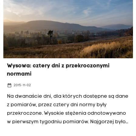
Wysowa: cztery dni z przekroczonymi
normami
date_range
2015-11-02
Na dwanaście dni, dla których dostępne są dane
z pomiarów, przez cztery dni normy były
przekroczone. Wysokie stężenia odnotowywano
w pierwszym tygodniu pomiarów. Najgorzej było
7.11, kiedy to stężenie dobowe pyłu PM10