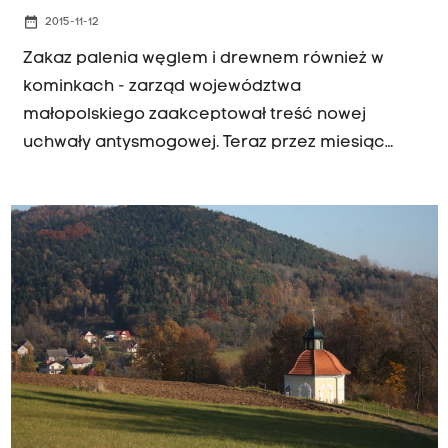
date_range
2015-11-12
Zakaz palenia węglem i drewnem również w
kominkach - zarząd województwa
małopolskiego zaakceptował treść nowej
uchwały antysmogowej. Teraz przez miesiąc
potrwają konsultacje nowych przepisów, a
prawdopodobnie na pierwszej sesji sejmiku
uchwałą zajmą się radni. To oznacza, że przepisy
zakazujące palenia węglem w Krakowie mogłyby
wejść w życie na początku 2019 roku.