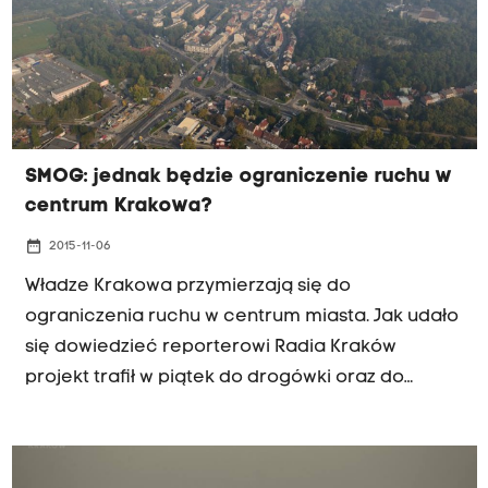
SMOG: jednak będzie ograniczenie ruchu w
centrum Krakowa?
date_range
2015-11-06
Władze Krakowa przymierzają się do
ograniczenia ruchu w centrum miasta. Jak udało
się dowiedzieć reporterowi Radia Kraków
projekt trafił w piątek do drogówki oraz do
Generalnej Dyrekcji Dróg Krajowych i Autostrad.
Ograniczenie ruchu ma być wprowadzone bez
względu na stan zanieczyszczenia powietrza. Jak