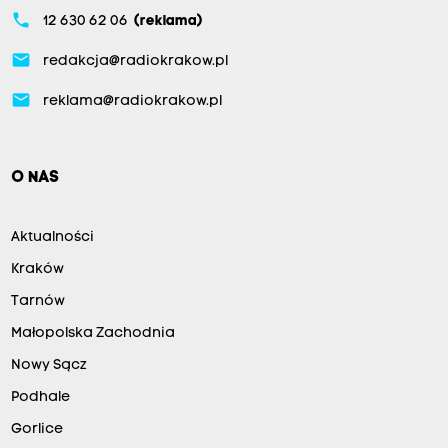
phone
12 630 62 06
(reklama)
email
redakcja@radiokrakow.pl
email
reklama@radiokrakow.pl
O NAS
Aktualności
Kraków
Tarnów
Małopolska Zachodnia
Nowy Sącz
Podhale
Gorlice