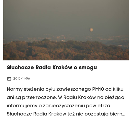
podaje Monika Chylaszek – rzecznik prezydenta
Krakowa szczegóły poznamy w połowie
przyszłego tygodnia
Słuchacze Radia Kraków o smogu
date_range
2015-11-06
Normy stężenia pyłu zawieszonego PM10 od kilku
dni są przekroczone. W Radiu Kraków na bieżąco
informujemy o zanieczyszczeniu powietrza.
Słuchacze Radia Kraków też nie pozostają bierni
i piszą, co sądzą o zaistniałej sytuacji i jak
oceniają działanie miejskich służb w tej kwestii.