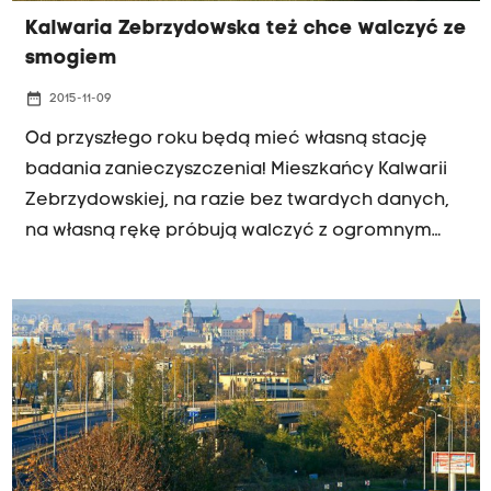
Kalwaria Zebrzydowska też chce walczyć ze
smogiem
date_range
2015-11-09
Od przyszłego roku będą mieć własną stację
badania zanieczyszczenia! Mieszkańcy Kalwarii
Zebrzydowskiej, na razie bez twardych danych,
na własną rękę próbują walczyć z ogromnym
zanieczyszczeniem. W tej niewielkiej
miejscowości już działają dwie inicjatywy
walczące o lepsze powietrze... Jak mówią: w
grupie siła!