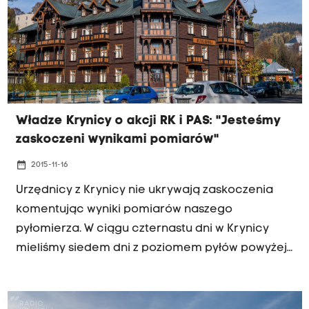
godzinach popołudniowych.
Władze Krynicy o akcji RK i PAS: "Jesteśmy
zaskoczeni wynikami pomiarów"
date_range
2015-11-16
Urzędnicy z Krynicy nie ukrywają zaskoczenia
komentując wyniki pomiarów naszego
pyłomierza. W ciągu czternastu dni w Krynicy
mieliśmy siedem dni z poziomem pyłów powyżej
normy. Był nawet taki dzień kiedy norma
przekroczona była ponad dwukrotnie. 'Nas
najbardziej dziwi fakt, że w słoneczne dni