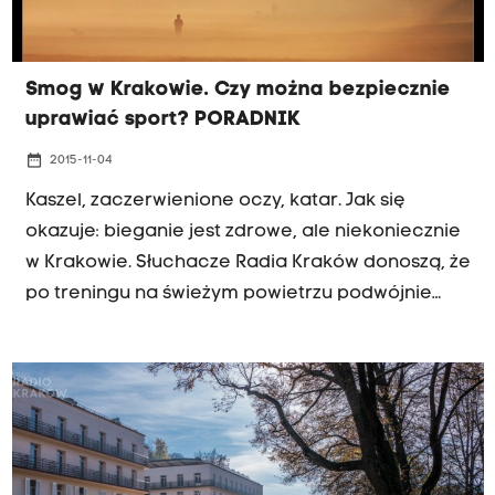
Smog w Krakowie. Czy można bezpiecznie
uprawiać sport? PORADNIK
date_range
2015-11-04
Kaszel, zaczerwienione oczy, katar. Jak się
okazuje: bieganie jest zdrowe, ale niekoniecznie
w Krakowie. Słuchacze Radia Kraków donoszą, że
po treningu na świeżym powietrzu podwójnie
odczuwają smog, a niektórzy mają nawet
reakcje alergiczne. Kiedy zrezygnować z biegu i
jakie trasy w Krakowie są najmniej
zanieczyszczone?