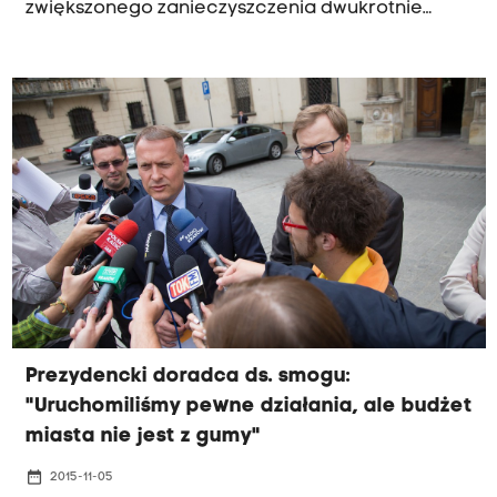
zwiększonego zanieczyszczenia dwukrotnie
wzrasta liczba hospitalizowanych na zapalenie
płuc. Smog bez wątpienia ma wpływ na nasze
zdrowie. Szczególnie narażone są dzieci, osoby
starsze i kobiety w ciąży a także dla alergicy i
osoby z chorobami krążenia i układu
oddechowego. Radio Kraków przedstawia
antysmogowe ABC.
Prezydencki doradca ds. smogu:
"Uruchomiliśmy pewne działania, ale budżet
miasta nie jest z gumy"
date_range
2015-11-05