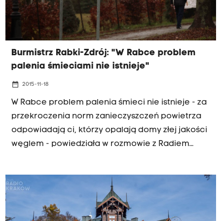
Burmistrz Rabki-Zdrój: "W Rabce problem
palenia śmieciami nie istnieje"
date_range
2015-11-18
W Rabce problem palenia śmieci nie istnieje - za
przekroczenia norm zanieczyszczeń powietrza
odpowiadają ci, którzy opalają domy złej jakości
węglem - powiedziała w rozmowie z Radiem
Kraków Ewa Przybyło, burmistrz miasta. To
właśnie w Rabce zamontowano jeden z
pyłomierzy Radia Kraków i Polskiego Alarmu
Smogowego. Za nami pierwsze pomiary. I
okazuje się, że najgorsze powietrze było w