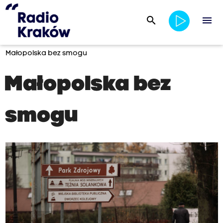
search
menu
Małopolska bez smogu
Małopolska bez
smogu