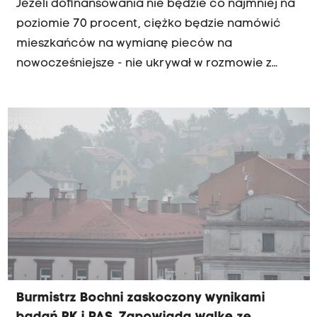
Jeżeli dofinansowania nie będzie co najmniej na
zanieczyszczeń. W drugim tygodniu na odwrót -
poziomie 70 procent, ciężko będzie namówić
wiał silny wiatr i padał deszcz, co sprzyjało
mieszkańców na wymianę pieców na
rozwiewaniu pyłu. Wyniki w Krynicy można w
nowocześniejsze - nie ukrywał w rozmowie z
pewnym stopniu porównać z wynikami w Nowym
Radiem Kraków burmistrz Szczawnicy Grzegorz
Sączu ze stacji WIOŚ - wtedy gdy były wysokie
Niezgoda. Stare piece to jeden z głównych
stężenia w Nowym Sączu, w Krynicy również
powodów zanieczyszczenia w polskich miastach.
obserwowano duże zapylenie powietrza i na
A Szczawnica niestety nie ma się czym
odwrót - kiedy w Nowym Sączu powietrze było
pochwalić - podczas dwutygodniowego pobytu
dobre, również w Krynicy poziom pyłów był niski.
naszego pyłomierza w tej miejscowości normy
zanieczyszczenia przekroczone były w ciągu 10
dni.
Burmistrz Bochni zaskoczony wynikami