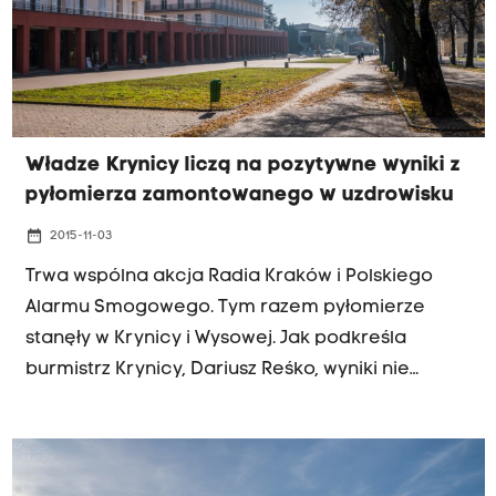
Władze Krynicy liczą na pozytywne wyniki z
pyłomierza zamontowanego w uzdrowisku
date_range
2015-11-03
Trwa wspólna akcja Radia Kraków i Polskiego
Alarmu Smogowego. Tym razem pyłomierze
stanęły w Krynicy i Wysowej. Jak podkreśla
burmistrz Krynicy, Dariusz Reśko, wyniki nie
powinny być złe, ponieważ Krynica w całości jest
zgazyfikowana.