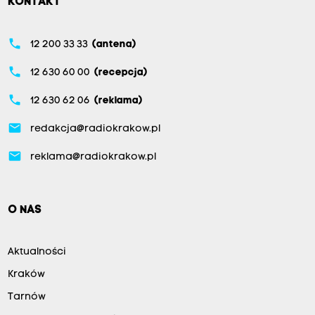
KONTAKT
phone
12 200 33 33
(antena)
phone
12 630 60 00
(recepcja)
phone
12 630 62 06
(reklama)
email
redakcja@radiokrakow.pl
email
reklama@radiokrakow.pl
O NAS
Aktualności
Kraków
Tarnów