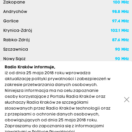
Zakopane
100 MHz
Andrychów
98.8 MHz
Gorlice
97.4 MHz
Krynica-Zdrój
102.1 MHz
Rabka-Zdrój
87.6 MHz
Szczawnica
90 MHz
Nowy Sącz
90 MHz
Radio Kraków informuje,
iż od dnia 25 maja 2018 roku wprowadza
aktualizację polityki prywatności i zabezpieczeń w
zakresie przetwarzania danych osobowych.
Niniejsza informacja ma na celu zapoznanie
osoby korzystające z Portalu Radia Kraków oraz
słuchaczy Radia Kraków ze szczegółami
stosowanych przez Radio Kraków technologii oraz
RADIO KRAKÓW SA. Aleja Juliusza Słowackiego 22, 30-007
z przepisami o ochronie danych osobowych,
Kraków
obowiązujących od dnia 25 maja 2018 roku.
Antena: 12 200 33 33
Zapraszamy do zapoznania się z informacjami