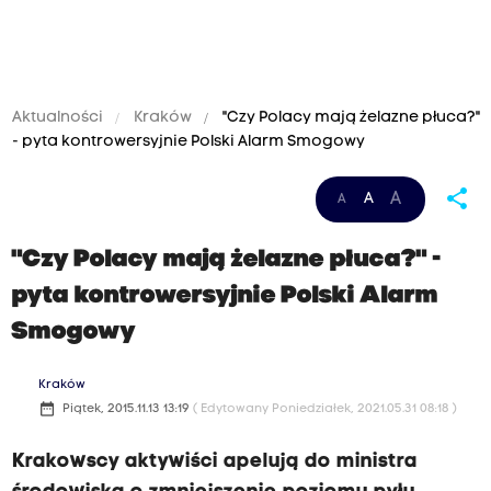
Aktualności
Kraków
"Czy Polacy mają żelazne płuca?"
- pyta kontrowersyjnie Polski Alarm Smogowy
share
A
A
A
"Czy Polacy mają żelazne płuca?" -
pyta kontrowersyjnie Polski Alarm
Smogowy
Kraków
date_range
Piątek, 2015.11.13 13:19
( Edytowany Poniedziałek, 2021.05.31 08:18 )
Krakowscy aktywiści apelują do ministra