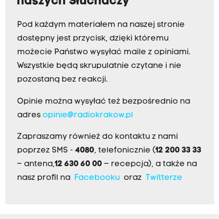
naszych Słuchaczy
Pod każdym materiałem na naszej stronie
dostępny jest przycisk, dzięki któremu
możecie Państwo wysyłać maile z opiniami.
Wszystkie będą skrupulatnie czytane i nie
pozostaną bez reakcji.
Opinie można wysyłać też bezpośrednio na
adres
opinie@radiokrakow.pl
Zapraszamy również do kontaktu z nami
poprzez SMS -
4080
, telefonicznie (
12 200 33 33
– antena,
12 630 60 00
– recepcja), a także na
nasz profil na
Facebooku
oraz
Twitterze