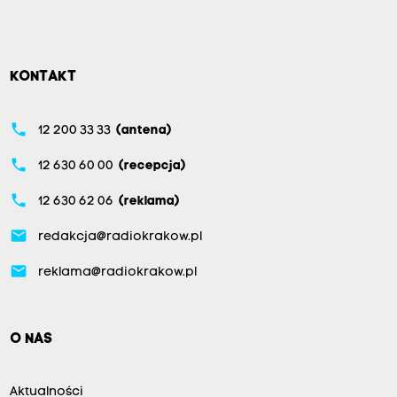
KONTAKT
phone
12 200 33 33
(antena)
phone
12 630 60 00
(recepcja)
phone
12 630 62 06
(reklama)
email
redakcja@radiokrakow.pl
email
reklama@radiokrakow.pl
O NAS
Aktualności