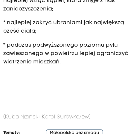
najlepiej wziąć kąpiel, która zmyje z nas
zanieczyszczenia;
* najlepiej zakryć ubraniami jak największą
część ciała;
* podczas podwyższonego poziomu pyłu
zawieszonego w powietrzu lepiej ograniczyć
wietrzenie mieszkań.
(Kuba Niziński, Karol Surówka/ew)
Tematy:
Małopolska bez smogu