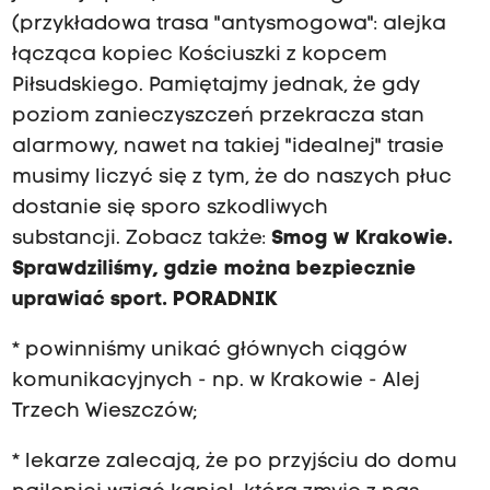
(przykładowa trasa "antysmogowa": alejka
łącząca kopiec Kościuszki z kopcem
Piłsudskiego. Pamiętajmy jednak, że gdy
poziom zanieczyszczeń przekracza stan
alarmowy, nawet na takiej "idealnej" trasie
musimy liczyć się z tym, że do naszych płuc
dostanie się sporo szkodliwych
substancji.
Zobacz także:
Smog w Krakowie.
Sprawdziliśmy, gdzie można bezpiecznie
uprawiać sport. PORADNIK
* powinniśmy unikać głównych ciągów
komunikacyjnych - np. w Krakowie - A
lej
T
rzech W
ieszczów;
* lekarze zalecają, że po przyjściu do domu