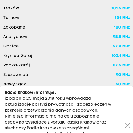
Kraków
101.6 MHz
Tarnów
101 MHz
Zakopane
100 MHz
Andrychów
98.8 MHz
Gorlice
97.4 MHz
Krynica-Zdrój
102.1 MHz
Rabka-Zdrój
87.6 MHz
Szczawnica
90 MHz
Nowy Sącz
90 MHz
Radio Kraków informuje,
iż od dnia 25 maja 2018 roku wprowadza
aktualizację polityki prywatności i zabezpieczeń w
zakresie przetwarzania danych osobowych.
Niniejsza informacja ma na celu zapoznanie
osoby korzystające z Portalu Radia Kraków oraz
słuchaczy Radia Kraków ze szczegółami