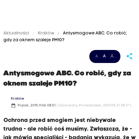
Aktualności
Kraków
Antysmogowe ABC. Co robić,
gdy za oknem szaleje PM10?
share
A
A
A
Antysmogowe ABC. Co robić, gdy za
oknem szaleje PM10?
Kraków
date_range
Piątek, 2015.11.06 08:51
( Edytowany Poniedziałek, 2021.05.31 08:17 )
Ochrona przed smogiem jest niebywale
trudna - ale robić coś musimy. Zwłaszcza, że -
jak mówią specjaliści - badania wykazują, że w