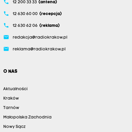
phone
12 200 33 33
(antena)
phone
12 630 60 00
(recepcja)
phone
12 630 62 06
(reklama)
email
redakcja@radiokrakow.pl
email
reklama@radiokrakow.pl
O NAS
Aktualności
Kraków
Tarnów
Małopolska Zachodnia
Nowy Sącz