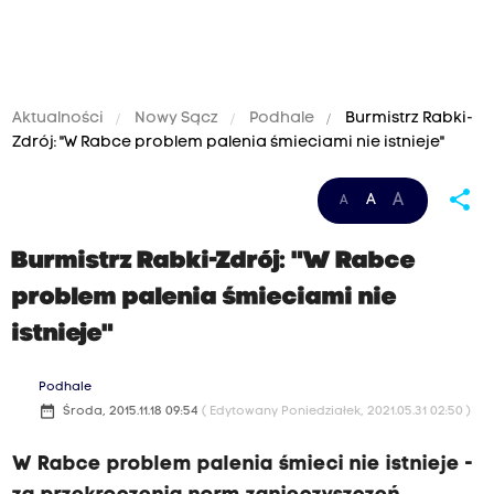
Aktualności
Nowy Sącz
Podhale
Burmistrz Rabki-
Zdrój: "W Rabce problem palenia śmieciami nie istnieje"
share
A
A
A
Burmistrz Rabki-Zdrój: "W Rabce
problem palenia śmieciami nie
istnieje"
Podhale
date_range
Środa, 2015.11.18 09:54
( Edytowany Poniedziałek, 2021.05.31 02:50 )
W Rabce problem palenia śmieci nie istnieje -