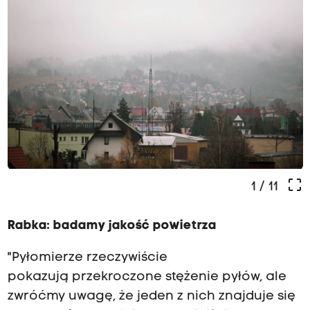
crop_free
1
/ 11
Rabka: badamy jakość powietrza
"Pyłomierze rzeczywiście
pokazują przekroczone stężenie pyłów, ale
zwróćmy uwagę, że jeden z nich znajduje się