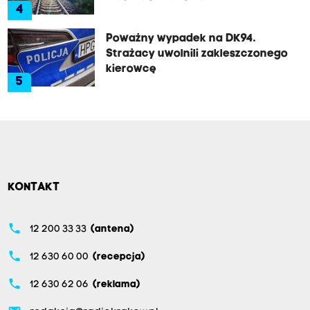
4
Poważny wypadek na DK94.
Strażacy uwolnili zakleszczonego
kierowcę
5
KONTAKT
phone
12 200 33 33
(antena)
phone
12 630 60 00
(recepcja)
phone
12 630 62 06
(reklama)