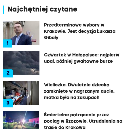
Najchętniej czytane
Przedterminowe wybory w
Krakowie. Jest decyzja Łukasza
Gibały
1
Czwartek w Małopolsce: najpierw
upał, później gwałtowne burze
2
Wieliczka. Dwuletnie dziecko
zamknięte w nagrzanym aucie,
matka była na zakupach
3
Śmiertelne potrącenie przez
pociąg w Rzozowie. Utrudnienia na
trasie do Krakowa