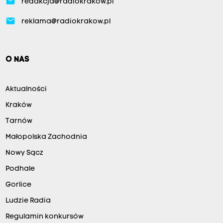
email
redakcja@radiokrakow.pl
email
reklama@radiokrakow.pl
O NAS
Aktualności
Kraków
Tarnów
Małopolska Zachodnia
Nowy Sącz
Podhale
Gorlice
Ludzie Radia
Regulamin konkursów