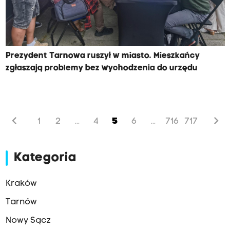
Prezydent Tarnowa ruszył w miasto. Mieszkańcy
zgłaszają problemy bez wychodzenia do urzędu
chevron_left
chevron_right
1
2
4
5
6
716
717
...
...
Kategoria
Kraków
Tarnów
Nowy Sącz