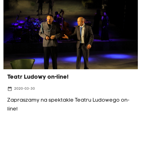
Teatr Ludowy on-line!
date_range
2020-03-30
Zapraszamy na spektakle Teatru Ludowego on-
line!