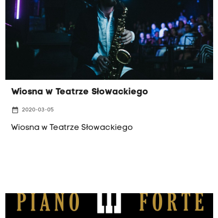
Wiosna w Teatrze Słowackiego
date_range
2020-03-05
Wiosna w Teatrze Słowackiego