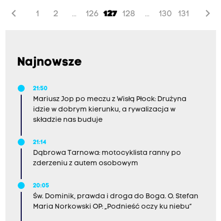
chevron_left
chevron_right
1
2
126
127
128
130
131
...
...
Najnowsze
21:50
Mariusz Jop po meczu z Wisłą Płock: Drużyna
idzie w dobrym kierunku, a rywalizacja w
składzie nas buduje
21:14
Dąbrowa Tarnowa: motocyklista ranny po
zderzeniu z autem osobowym
20:05
Św. Dominik, prawda i droga do Boga. O. Stefan
Maria Norkowski OP: „Podnieść oczy ku niebu”