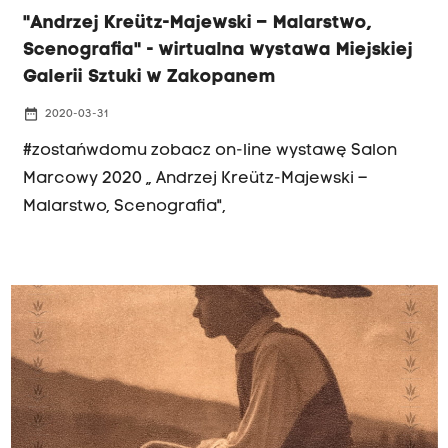
"Andrzej Kreütz-Majewski – Malarstwo,
Scenografia" - wirtualna wystawa Miejskiej
Galerii Sztuki w Zakopanem
date_range
2020-03-31
#zostańwdomu zobacz on-line wystawę Salon
Marcowy 2020 „ Andrzej Kreütz-Majewski –
Malarstwo, Scenografia",