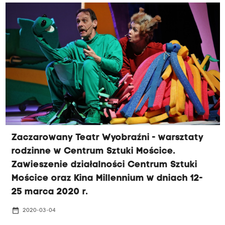
Zaczarowany Teatr Wyobraźni - warsztaty
rodzinne w Centrum Sztuki Mościce.
Zawieszenie działalności Centrum Sztuki
Mościce oraz Kina Millennium w dniach 12-
25 marca 2020 r.
date_range
2020-03-04