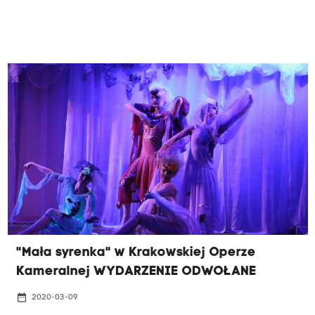
"Mała syrenka" w Krakowskiej Operze
Kameralnej WYDARZENIE ODWOŁANE
date_range
2020-03-09