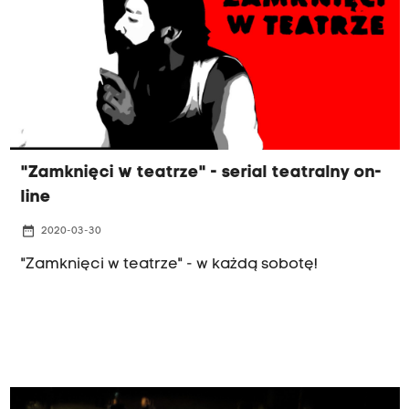
"Zamknięci w teatrze" - serial teatralny on-
line
date_range
2020-03-30
"Zamknięci w teatrze" - w każdą sobotę!