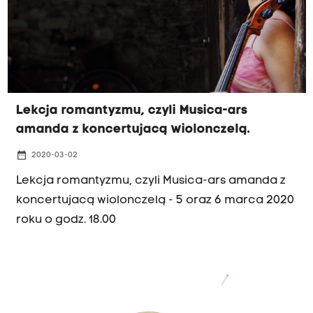
Lekcja romantyzmu, czyli Musica-ars
amanda z koncertujacą wiolonczelą.
date_range
2020-03-02
Lekcja romantyzmu, czyli Musica-ars amanda z
koncertujacą wiolonczelą - 5 oraz 6 marca 2020
roku o godz. 18.00