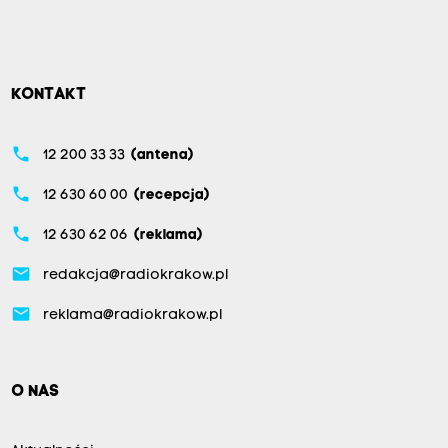
KONTAKT
phone
12 200 33 33
(antena)
phone
12 630 60 00
(recepcja)
phone
12 630 62 06
(reklama)
email
redakcja@radiokrakow.pl
email
reklama@radiokrakow.pl
O NAS