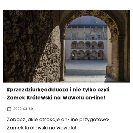
#przezdziurkęodklucza i nie tylko czyli
Zamek Królewski na Wawelu on-line!
date_range
2020-03-30
Zobacz jakie atrakcje on-line przygotował
Zamek Królewski na Wawelu!