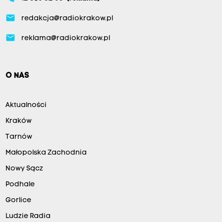
email
redakcja@radiokrakow.pl
email
reklama@radiokrakow.pl
O NAS
Aktualności
Kraków
Tarnów
Małopolska Zachodnia
Nowy Sącz
Podhale
Gorlice
Ludzie Radia