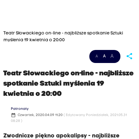
Teatr Słowackiego on-line - najbliższe spotkanie Sztuki
myślenia 19 kwietnia o 20:00
share
A
A
A
Teatr Słowackiego on-line - najbliższe
spotkanie Sztuki myślenia 19
kwietnia o 20:00
Patronaty
date_range
Czwartek, 2020.04.09 11:20
( Edytowany Poniedziałek, 2021.05.31
08:28 )
Zwodnicze piękno apokalipsy - najbliższe