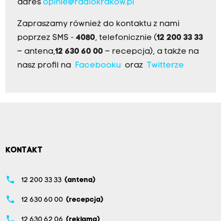
adres
opinie@radiokrakow.pl
Zapraszamy również do kontaktu z nami
poprzez SMS -
4080
, telefonicznie (
12 200 33 33
– antena,
12 630 60 00
– recepcja), a także na
nasz profil na
Facebooku
oraz
Twitterze
KONTAKT
phone
12 200 33 33
(antena)
phone
12 630 60 00
(recepcja)
phone
12 630 62 06
(reklama)