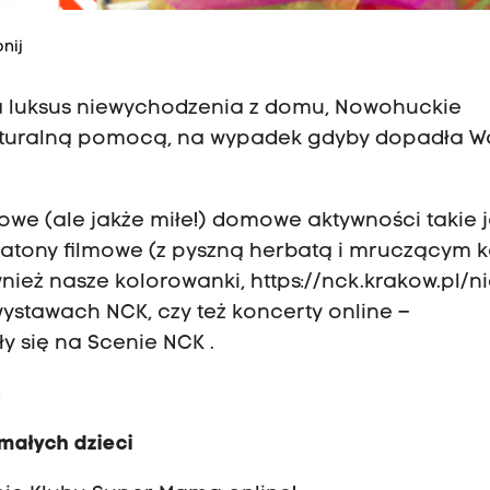
nij
na luksus niewychodzenia z domu, Nowohuckie
kulturalną pomocą, na wypadek gdyby dopadła W
we (ale jakże miłe!) domowe aktywności takie j
ratony filmowe (z pyszną herbatą i mruczącym k
wnież nasze kolorowanki,
https://nck.krakow.pl/n
wystawach NCK
,
czy też koncerty online –
y się na Scenie NCK .
:
małych dzieci