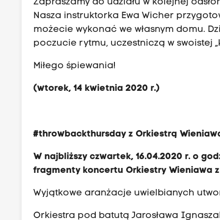
Zapraszamy do udziału w kolejnej odsło
Nasza instruktorka Ewa Wicher przygot
możecie wykonać we własnym domu. Dzię
poczucie rytmu, uczestniczą w swoistej „
Miłego śpiewania!
(wtorek, 14 kwietnia 2020 r.)
#throwbackthursday z Orkiestrą Wieniawa
W najbliższy czwartek, 16.04.2020 r. o 
fragmenty koncertu Orkiestry Wieniawa 
Wyjątkowe aranżacje uwielbianych utwor
Orkiestra pod batutą Jarosława Ignasz