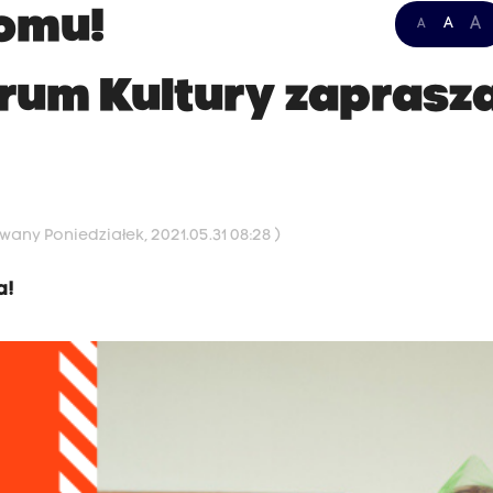
domu!
A
A
A
rum Kultury zaprasz
wany Poniedziałek, 2021.05.31 08:28 )
a!