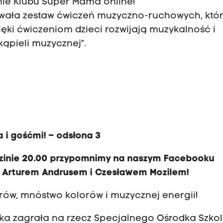
nie Klubu Super Mama online!
owała zestaw ćwiczeń muzyczno-ruchowych, któ
ki ćwiczeniom dzieci rozwijają muzykalność i
kąpieli muzycznej”.
 i gośćmi! – odsłona 3
godzinie 20.00 przypomnimy na naszym Facebooku
z Arturem Andrusem i Czesławem Mozilem!
ów, mnóstwo kolorów i muzycznej energii!
aka zagrała na rzecz Specjalnego Ośrodka Szko