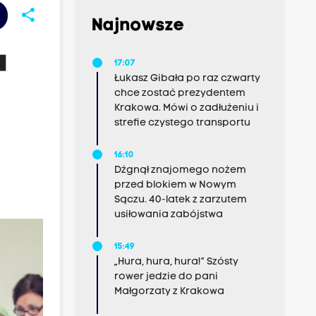
share
Najnowsze
a
17:07
Łukasz Gibała po raz czwarty
chce zostać prezydentem
Krakowa. Mówi o zadłużeniu i
strefie czystego transportu
16:10
Dźgnął znajomego nożem
przed blokiem w Nowym
Sączu. 40-latek z zarzutem
usiłowania zabójstwa
15:49
„Hura, hura, hura!” Szósty
rower jedzie do pani
Małgorzaty z Krakowa