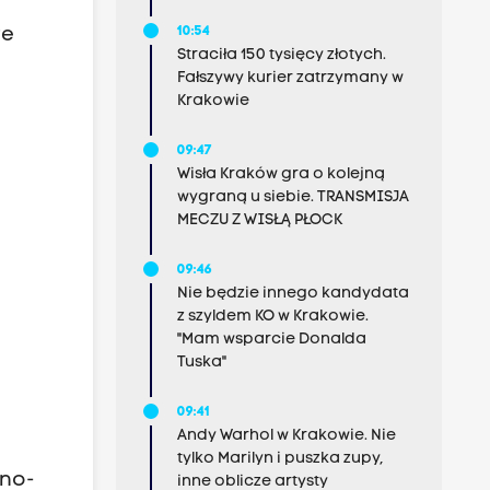
10:54
re
Straciła 150 tysięcy złotych.
Fałszywy kurier zatrzymany w
Krakowie
09:47
Wisła Kraków gra o kolejną
wygraną u siebie. TRANSMISJA
MECZU Z WISŁĄ PŁOCK
09:46
Nie będzie innego kandydata
z szyldem KO w Krakowie.
"Mam wsparcie Donalda
Tuska"
09:41
Andy Warhol w Krakowie. Nie
tylko Marilyn i puszka zupy,
lno-
inne oblicze artysty