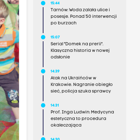
15:44
Tarnów: Woda zalała ulice i
posesje. Ponad 50 interwencji
po burzach
15:07
Serial "Domek na prerii".
Klasyczna historia w nowej
odsłonie
14:39
Atak na Ukraińców w
Krakowie. Nagranie obiegło
sieć, policja szuka sprawcy
14:31
Prof. Inga Ludwin: Medycyna
estetyczna to procedura
okaleczająca
14:30