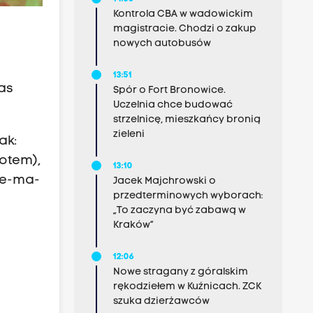
Kontrola CBA w wadowickim
magistracie. Chodzi o zakup
nowych autobusów
13:51
as
Spór o Fort Bronowice.
Uczelnia chce budować
strzelnicę, mieszkańcy bronią
zieleni
ak:
otem),
13:10
ie-ma-
Jacek Majchrowski o
przedterminowych wyborach:
„To zaczyna być zabawą w
Kraków”
12:06
Nowe stragany z góralskim
rękodziełem w Kuźnicach. ZCK
szuka dzierżawców