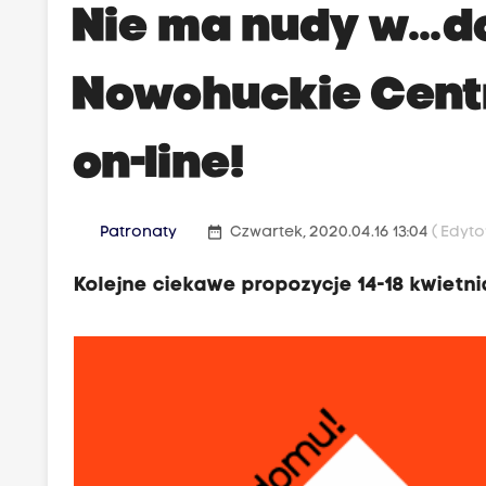
Nie ma nudy w...
Nowohuckie Cent
on-line!
date_range
Patronaty
Czwartek, 2020.04.16 13:04
( Edyto
Kolejne ciekawe propozycje 14-18 kwietni