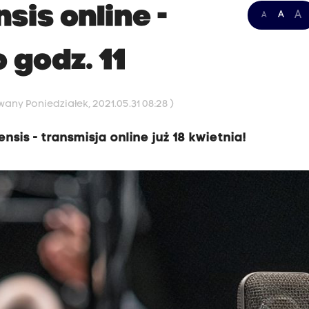
sis online -
A
A
A
 godz. 11
wany Poniedziałek, 2021.05.31 08:28 )
sis - transmisja online już 18 kwietnia!