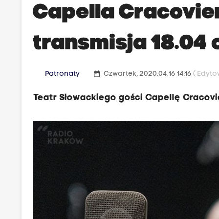
Capella Cracovien
transmisja 18.04 o
date_range
Patronaty
Czwartek, 2020.04.16 14:16
( Edyto
Teatr Słowackiego gości Capellę Cracovien