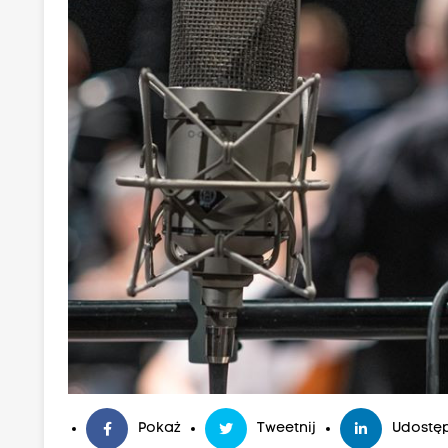
Pokaż
Tweetnij
Udostęp