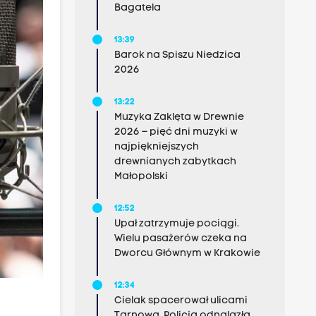
Bagatela
13:39
Barok na Spiszu Niedzica
2026
13:22
Muzyka Zaklęta w Drewnie
2026 – pięć dni muzyki w
najpiękniejszych
drewnianych zabytkach
Małopolski
12:52
Upał zatrzymuje pociągi.
Wielu pasażerów czeka na
Dworcu Głównym w Krakowie
12:34
Cielak spacerował ulicami
Tarnowa. Policja odnalazła