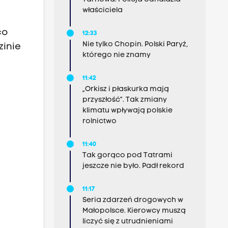
właściciela
co
12:33
Nie tylko Chopin. Polski Paryż,
zinie
którego nie znamy
11:42
„Orkisz i płaskurka mają
przyszłość”. Tak zmiany
klimatu wpływają polskie
rolnictwo
11:40
Tak gorąco pod Tatrami
jeszcze nie było. Padł rekord
11:17
Seria zdarzeń drogowych w
Małopolsce. Kierowcy muszą
liczyć się z utrudnieniami