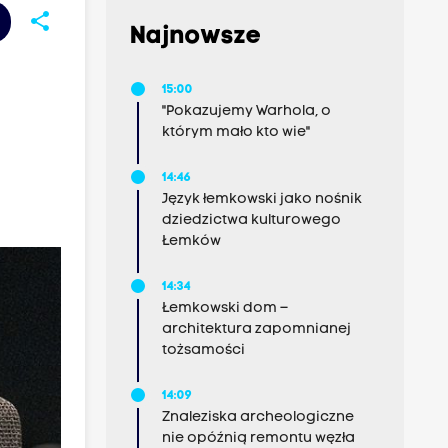
share
Najnowsze
15:00
"Pokazujemy Warhola, o
którym mało kto wie"
14:46
Język łemkowski jako nośnik
dziedzictwa kulturowego
Łemków
14:34
Łemkowski dom –
architektura zapomnianej
tożsamości
14:09
Znaleziska archeologiczne
nie opóźnią remontu węzła