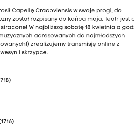
rosił Capellę Cracoviensis w swoje progi, do
ny został rozpisany do końca maja. Teatr jest 
stracone! W najbliższą sobotę 18 kwietnia o god
ów muzycznych adresowanych do najmłodszych
owanych!) zrealizujemy transmisję online z
wesyn i skrzypce.
1718)
1716)