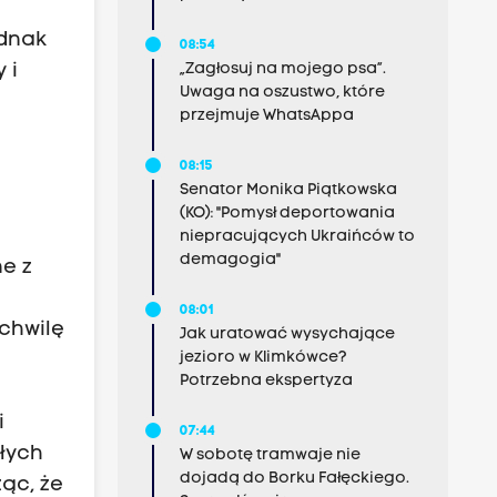
ednak
08:54
„Zagłosuj na mojego psa”.
 i
Uwaga na oszustwo, które
przejmuje WhatsAppa
08:15
Senator Monika Piątkowska
(KO): "Pomysł deportowania
niepracujących Ukraińców to
demagogia"
e z
08:01
 chwilę
Jak uratować wysychające
jezioro w Klimkówce?
Potrzebna ekspertyza
i
07:44
ałych
W sobotę tramwaje nie
dojadą do Borku Fałęckiego.
ąc, że