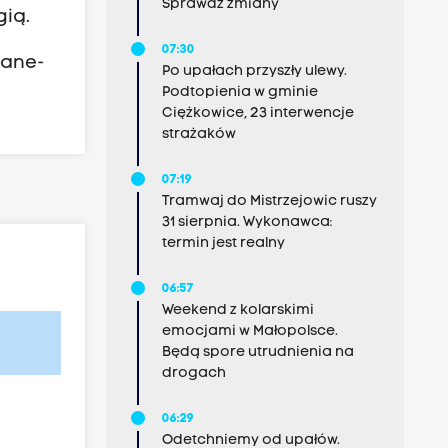
Sprawdź zmiany
gią.
07:30
pane-
Po upałach przyszły ulewy.
Podtopienia w gminie
Ciężkowice, 23 interwencje
strażaków
07:19
Tramwaj do Mistrzejowic ruszy
31 sierpnia. Wykonawca:
termin jest realny
06:57
Weekend z kolarskimi
emocjami w Małopolsce.
Będą spore utrudnienia na
drogach
06:29
Odetchniemy od upałów.