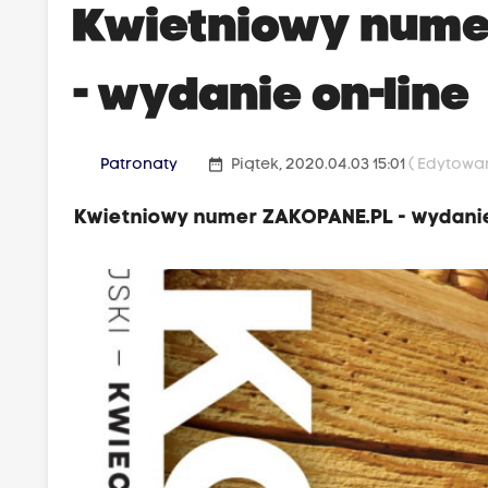
Kwietniowy num
- wydanie on-line
date_range
Patronaty
Piątek, 2020.04.03 15:01
( Edytowan
Kwietniowy numer ZAKOPANE.PL - wydanie