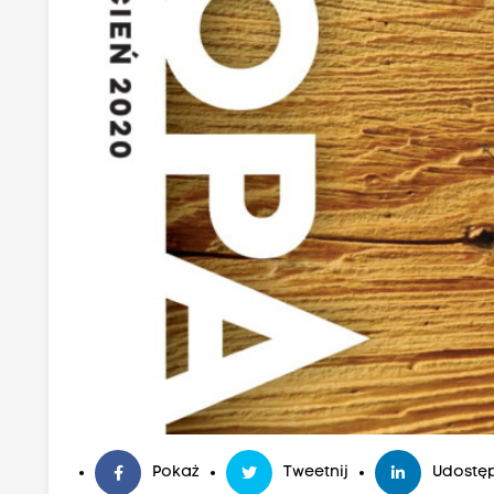
Pokaż
Tweetnij
Udostęp