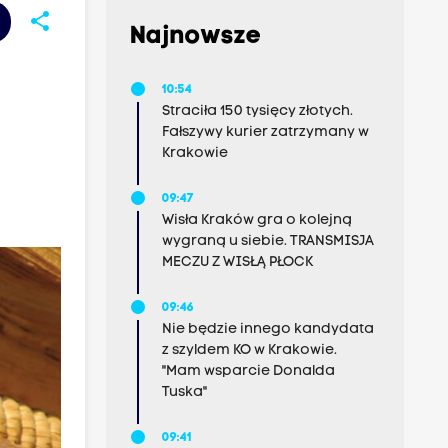
share
Najnowsze
10:54
Straciła 150 tysięcy złotych.
Fałszywy kurier zatrzymany w
Krakowie
09:47
Wisła Kraków gra o kolejną
wygraną u siebie. TRANSMISJA
MECZU Z WISŁĄ PŁOCK
09:46
Nie będzie innego kandydata
z szyldem KO w Krakowie.
"Mam wsparcie Donalda
Tuska"
09:41