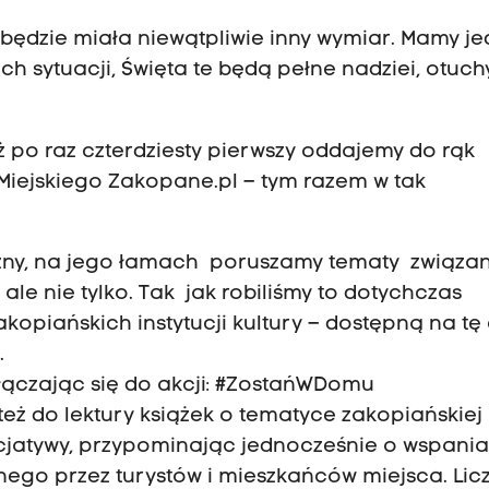
 będzie miała niewątpliwie inny wymiar. Mamy j
ich sytuacji, Święta te będą pełne nadziei, otuchy
ż po raz czterdziesty pierwszy oddajemy do rąk
Miejskiego Zakopane.pl – tym razem w tak
eczny, na jego łamach poruszamy tematy związan
le nie tylko. Tak jak robiliśmy to dotychczas
opiańskich instytucji kultury – dostępną na tę
.
łączając się do akcji: #ZostańWDomu
 do lektury książek o tematyce zakopiańskiej 
nicjatywy, przypominając jednocześnie o wspani
go przez turystów i mieszkańców miejsca. Licz