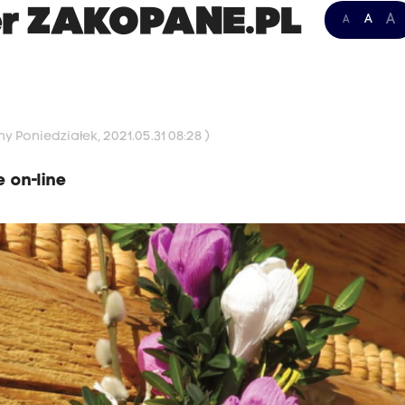
er ZAKOPANE.PL
A
A
A
y Poniedziałek, 2021.05.31 08:28 )
 on-line