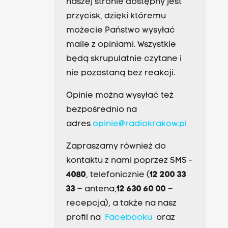
naszej stronie dostępny jest
przycisk, dzięki któremu
możecie Państwo wysyłać
maile z opiniami. Wszystkie
będą skrupulatnie czytane i
nie pozostaną bez reakcji.
Opinie można wysyłać też
bezpośrednio na
adres
opinie@radiokrakow.pl
Zapraszamy również do
kontaktu z nami poprzez SMS -
4080
, telefonicznie (
12 200 33
33
– antena,
12 630 60 00
–
recepcja), a także na nasz
profil na
Facebooku
oraz