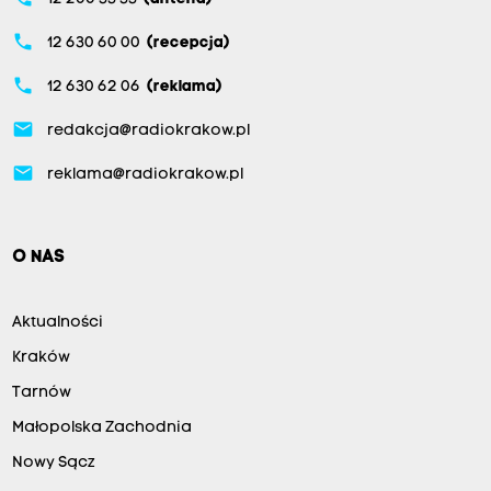
phone
12 630 60 00
(recepcja)
phone
12 630 62 06
(reklama)
email
redakcja@radiokrakow.pl
email
reklama@radiokrakow.pl
O NAS
Aktualności
Kraków
Tarnów
Małopolska Zachodnia
Nowy Sącz