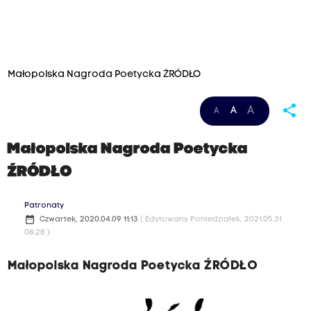
Małopolska Nagroda Poetycka ŹRÓDŁO
share
A
A
A
Małopolska Nagroda Poetycka
ŹRÓDŁO
Patronaty
date_range
Czwartek, 2020.04.09 11:13
( Edytowany Poniedziałek, 2021.05.31
08:28 )
Małopolska Nagroda Poetycka ŹRÓDŁO