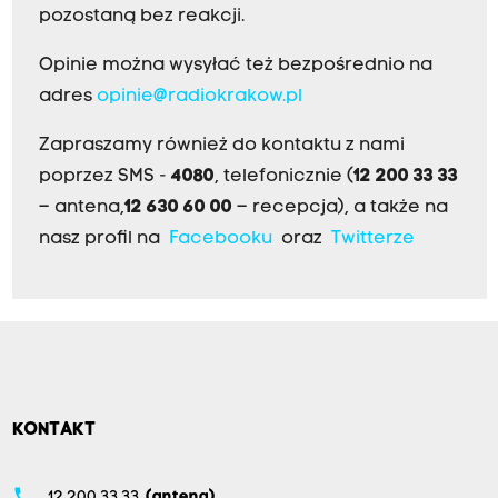
pozostaną bez reakcji.
Opinie można wysyłać też bezpośrednio na
adres
opinie@radiokrakow.pl
Zapraszamy również do kontaktu z nami
poprzez SMS -
4080
, telefonicznie (
12 200 33 33
– antena,
12 630 60 00
– recepcja), a także na
nasz profil na
Facebooku
oraz
Twitterze
KONTAKT
phone
12 200 33 33
(antena)