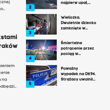
cznej
najpierw upał,
2
później
go
gwałtowne burze
Wieliczka.
Dwuletnie dziecko
zamknięte w
3
nagrzanym aucie,
kstami
matka była na
Śmiertelne
zakupach
Kraków
potrącenie przez
pociąg w
4
Rzozowie.
Utrudnienia na
mieniem
Poważny
trasie do Krakowa
scenie
wypadek na DK94.
Strażacy uwolnili
u na
5
zakleszczonego
odbędzie
kierowcę