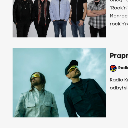
Chcą Pa
"Rock’n’
Monroe"
rock’n’r
(26 lis
Transmi
Buszews
Prap
Rad
Radio K
odbył s