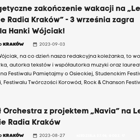
getyczne zakończenie wakacji na „Le
e Radia Kraków” - 3 września zagra
la Hanki Wójciak!
date_range
io
KRAKÓW
2023-09-03
ójciak, na co dzień nasza redakcyjna koleżanka, to wok
 tekstów i współautorka muzyki oraz laureatka m.in.
walu Pamiętajmy o Osieckiej, Studenckim Festiwalu
i, Festiwalu Twórczości Korowód, Rock & Chanson Festiv
ku Hanka Wójciak została uhonorowana nagrodą Miast
e „Siła korzeni” - przyznawaną za osiągnięcia w szerz
 i szczególną dbałość o materialne oraz niematerialne
 Orchestra z projektem „Navia” na Le
ctwo kulturowe regionu tatrzańskiego, przekazywane k
ie Radia Kraków
niom.
date_range
io
KRAKÓW
2023-08-27
NIEDZIELA 27.08, GODZ. 17