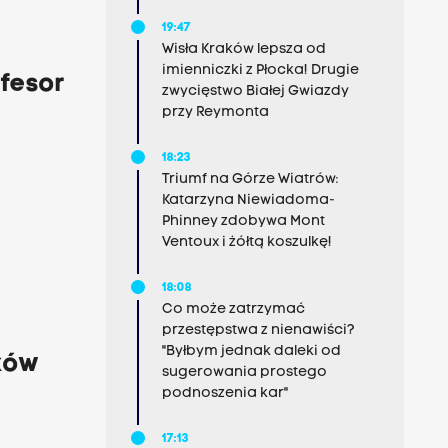
19:47
Wisła Kraków lepsza od
imienniczki z Płocka! Drugie
fesor
zwycięstwo Białej Gwiazdy
przy Reymonta
18:23
Triumf na Górze Wiatrów:
Katarzyna Niewiadoma-
Phinney zdobywa Mont
Ventoux i żółtą koszulkę!
18:08
Co może zatrzymać
przestępstwa z nienawiści?
"Byłbym jednak daleki od
ków
sugerowania prostego
podnoszenia kar"
17:13