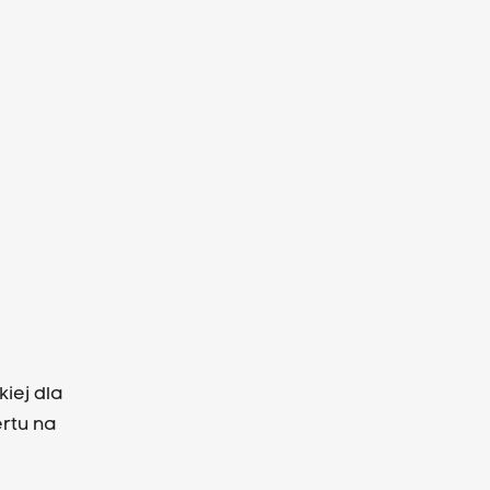
iej dla
ertu na