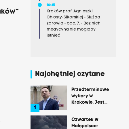
10:45
raków”
Kraków prof. Agnieszki
Chłosty-Sikorskiej - Służba
zdrowia - odc. 7. - Bez nich
medycyna nie mogłaby
istnieć
Najchętniej czytane
Przedterminowe
wybory w
Krakowie. Jest
1
decyzja Łukasza
Gibały
Czwartek w
j
Małopolsce: