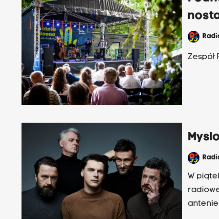
nosta
Rad
Zespół 
Myslo
Rad
W piąte
radiowe
antenie