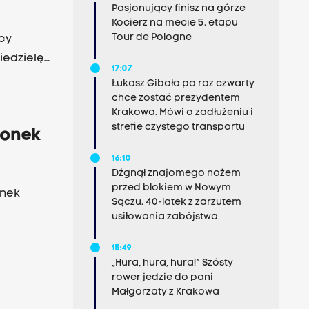
Pasjonujący finisz na górze
Kocierz na mecie 5. etapu
Tour de Pologne
cy
niedzielę
17:07
a Kraków.
Łukasz Gibała po raz czwarty
asz
chce zostać prezydentem
Krakowa. Mówi o zadłużeniu i
strefie czystego transportu
lonek
16:10
Dźgnął znajomego nożem
przed blokiem w Nowym
onek
Sączu. 40-latek z zarzutem
usiłowania zabójstwa
15:49
„Hura, hura, hura!” Szósty
rower jedzie do pani
Małgorzaty z Krakowa