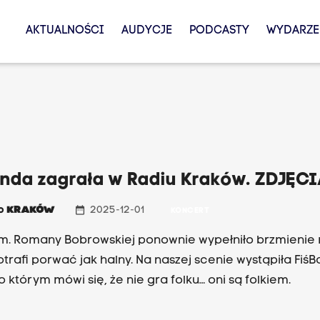
AKTUALNOŚCI
AUDYCJE
PODCASTY
WYDARZE
anda zagrała w Radiu Kraków. ZDJĘCI
date_range
io
KRAKÓW
2025-12-01
KONCERT
im. Romany Bobrowskiej ponownie wypełniło brzmienie 
otrafi porwać jak halny. Na naszej scenie wystąpiła Fiś
o którym mówi się, że nie gra folku… oni są folkiem.