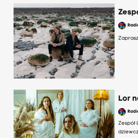
Zespó
Rad
Zaprasz
Lor n
Rad
Zespół 
dziewcz