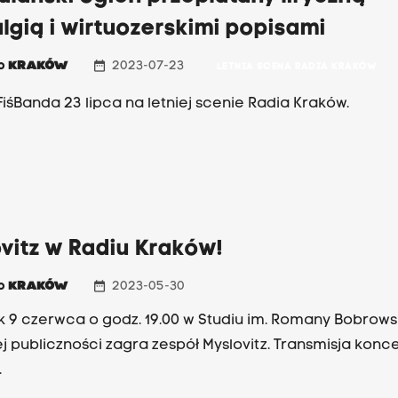
lgią i wirtuozerskimi popisami
date_range
io
KRAKÓW
2023-07-23
LETNIA SCENA RADIA KRAKÓW
FiśBanda 23 lipca na letniej scenie Radia Kraków.
vitz w Radiu Kraków!
date_range
io
KRAKÓW
2023-05-30
k 9 czerwca o godz. 19.00 w Studiu im. Romany Bobrowsk
j publiczności zagra zespół Myslovitz. Transmisja konc
.