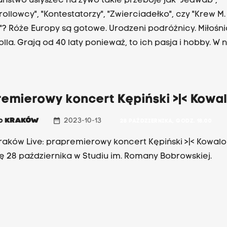
ństwo usłyszeć na żywo takie przeboje jak "Jedwab",
rollowcy", "Kontestatorzy", "Zwierciadełko", czy "Krew M.
? Róże Europy są gotowe. Urodzeni podróżnicy. Miłośni
olla. Grają od 40 laty ponieważ, to ich pasja i hobby. W 
topada) wystąpią w Studiu im. Romany Bobrowskiej Radi
sja na antenie od godz. 18.05. Koncert poprowadzi Tom
ki. Zaproszenia na antenie!
remierowy koncert Kępiński >|< Kowa
date_range
io
KRAKÓW
2023-10-13
28 PAŹDZIERNIKA, GODZ. 18.00
raków Live: prapremierowy koncert Kępiński >|< Kowal
ię 28 października w Studiu im. Romany Bobrowskiej.