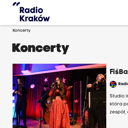
Koncerty
Koncerty
FiśB
Rad
Studio 
która p
zespół, 