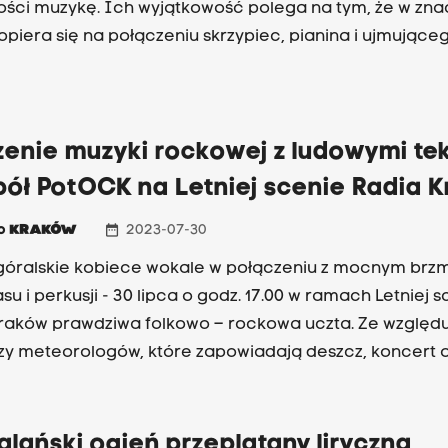
ości muzykę. Ich wyjątkowość polega na tym, że w zna
opiera się na połączeniu skrzypiec, pianina i ujmujące
zenie muzyki rockowej z ludowymi te
pół PotOCK na Letniej scenie Radia 
date_range
io
KRAKÓW
2023-07-30
góralskie kobiece wokale w połączeniu z mocnym brz
asu i perkusji - 30 lipca o godz. 17.00 w ramach Letniej 
raków prawdziwa folkowo – rockowa uczta. Ze względ
y meteorologów, które zapowiadają deszcz, koncert 
tudiu S5, a nie na radiowym dziedzińcu.
lański ogień przeplatany liryczną