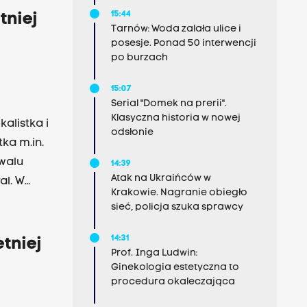
15:44
tniej
Tarnów: Woda zalała ulice i
posesje. Ponad 50 interwencji
po burzach
15:07
Serial "Domek na prerii".
Klasyczna historia w nowej
alistka i
odsłonie
14:39
Atak na Ukraińców w
al. W
Krakowie. Nagranie obiegło
a
sieć, policja szuka sprawcy
eniu
14:31
tniej
Prof. Inga Ludwin:
olejnym
Ginekologia estetyczna to
procedura okaleczająca