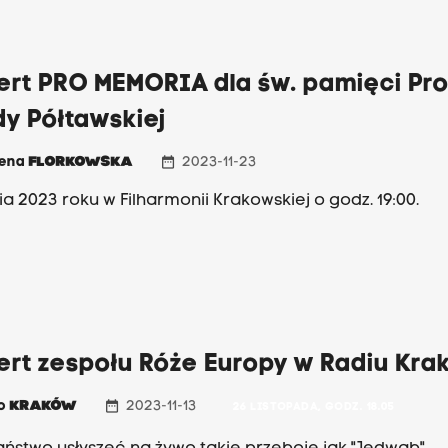
ert PRO MEMORIA dla św. pamięci Pro
y Półtawskiej
date_range
zena
FLORKOWSKA
2023-11-23
ia 2023 roku w Filharmonii Krakowskiej o godz. 19:00.
ert zespołu Róże Europy w Radiu Kra
date_range
io
KRAKÓW
2023-11-13
26 LISTOPADA, GODZ. 18.05