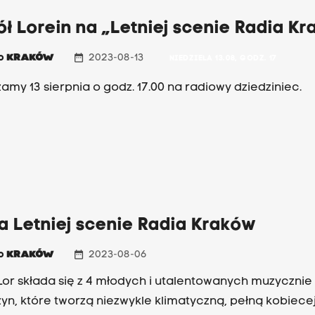
ł Lorein na „Letniej scenie Radia K
date_range
io
KRAKÓW
2023-08-13
NIEDZIELA 13.08, GODZ. 17
amy 13 sierpnia o godz. 17.00 na radiowy dziedziniec.
a Letniej scenie Radia Kraków
date_range
io
KRAKÓW
2023-08-06
Lor składa się z 4 młodych i utalentowanych muzycznie
yn, które tworzą niezwykle klimatyczną, pełną kobiece