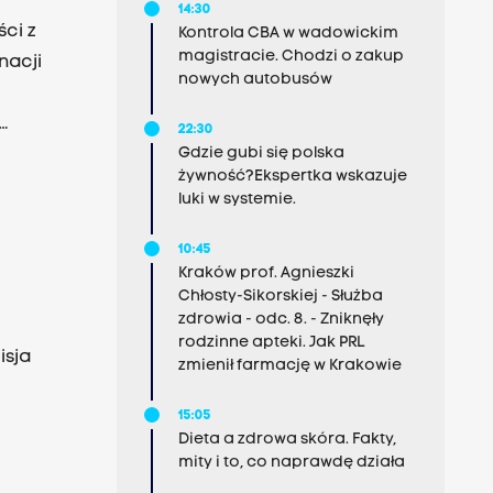
14:30
ci z
Kontrola CBA w wadowickim
magistracie. Chodzi o zakup
nacji
nowych autobusów
22:30
Gdzie gubi się polska
ch.
żywność?Ekspertka wskazuje
luki w systemie.
10:45
Kraków prof. Agnieszki
Chłosty-Sikorskiej - Służba
zdrowia - odc. 8. - Zniknęły
rodzinne apteki. Jak PRL
isja
zmienił farmację w Krakowie
15:05
Dieta a zdrowa skóra. Fakty,
mity i to, co naprawdę działa