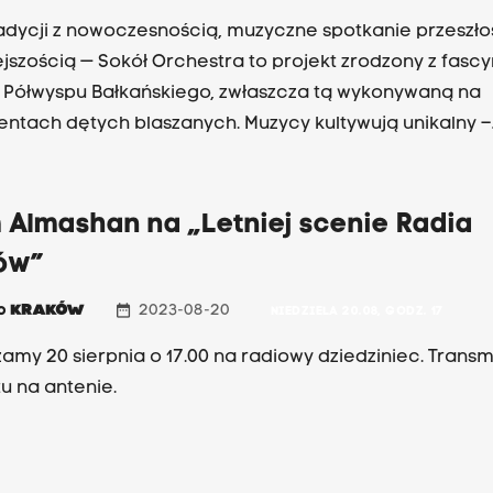
radycji z nowoczesnością, muzyczne spotkanie przeszłoś
ejszością — Sokół Orchestra to projekt zrodzony z fascy
Półwyspu Bałkańskiego, zwłaszcza tą wykonywaną na
 dętych blaszanych. Muzycy kultywują unikalny –
erystyczny dla Bałkanów – styl gry na tych instrumenta
amy 27 sierpnia o godz. 17.00.
 Almashan na „Letniej scenie Radia
ów”
date_range
io
KRAKÓW
2023-08-20
NIEDZIELA 20.08, GODZ. 17
amy 20 sierpnia o 17.00 na radiowy dziedziniec. Transm
u na antenie.