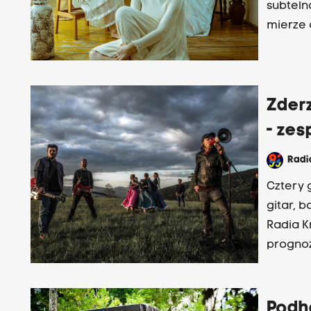
subteln
mierze 
wokalu.
Zder
- zes
Rad
Cztery 
gitar, b
Radia K
prognoz
się w s
Podha