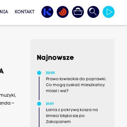
NIA
KONTAKT
Najnowsze
A
22:05
Prawo łowieckie do poprawki.
Co mogą zyskać mieszkańcy
miast i wsi?
muzyki,
Banda –
21:01
Łania z pokrywą kosza na
śmieci błąka się po
Zakopanem