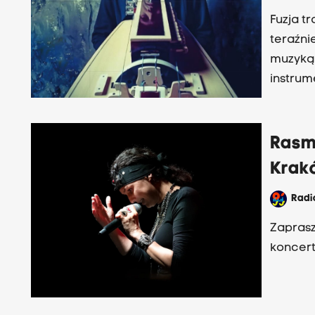
Fuzja t
teraźni
muzyką 
instrumentach
charakt
Zaprasz
Rasm
Krak
Rad
Zaprasz
koncert