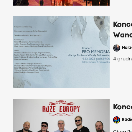
Konc
Wand
Mar
4 grudn
Konc
Rad