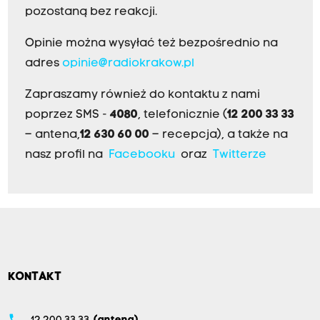
pozostaną bez reakcji.
Opinie można wysyłać też bezpośrednio na
adres
opinie@radiokrakow.pl
Zapraszamy również do kontaktu z nami
poprzez SMS -
4080
, telefonicznie (
12 200 33 33
– antena,
12 630 60 00
– recepcja), a także na
nasz profil na
Facebooku
oraz
Twitterze
KONTAKT
phone