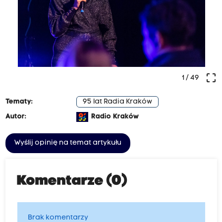
crop_free
1
/ 49
Tematy:
95 lat Radia Kraków
Autor:
Radio Kraków
Wyślij opinię na temat artykułu
Komentarze (0)
Brak komentarzy