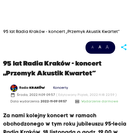
95 lat Radia Kraków - koncert „Przemyk Akustik Kwartet”
share
A
A
A
95 lat Radia Kraków - koncert
„Przemyk Akustik Kwartet”
Radio
KRAKÓW
Koncerty
date_range
Środa, 2022.11.09 09:57
( Edytowany Piątek, 2022.11.18 22:59 )
money
Data wydarzenia:
2022-11-09 09:57
Wydarzenie darmowe
Za nami kolejny koncert w ramach
obchodzonego w tym roku jubileuszu 95-lecia
Radia Kraków. 18 listopada o godz. 19.00 w