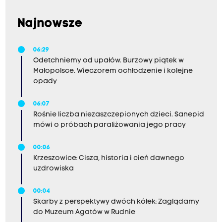
Najnowsze
06:29
Odetchniemy od upałów. Burzowy piątek w
Małopolsce. Wieczorem ochłodzenie i kolejne
opady
06:07
Rośnie liczba niezaszczepionych dzieci. Sanepid
mówi o próbach paraliżowania jego pracy
00:06
Krzeszowice: Cisza, historia i cień dawnego
uzdrowiska
00:04
Skarby z perspektywy dwóch kółek: Zaglądamy
do Muzeum Agatów w Rudnie