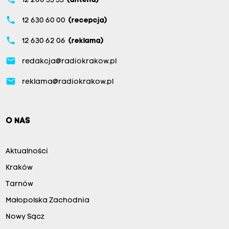
12 200 33 33
(antena)
phone
12 630 60 00
(recepcja)
phone
12 630 62 06
(reklama)
email
redakcja@radiokrakow.pl
email
reklama@radiokrakow.pl
O NAS
Aktualności
Kraków
Tarnów
Małopolska Zachodnia
Nowy Sącz