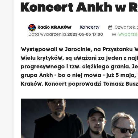
Koncert Ankh w 
date_range
Radio
KRAKÓW
Koncerty
Czwartek, 
money
Data wydarzenia:
2023-05-05 17:00
Wydarze
Występowali w Jarocinie, na Przystanku Wo
wielu krytyków, są uważani za jeden z na
progresywnego i tzw. ciężkiego grania. Jed
grupa Ankh - bo o niej mowa - już 5 maja
Kraków. Koncert poprowadzi Tomasz Busze