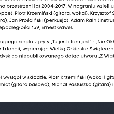
 przestrzeni lat 2004-2017. W nagraniu wzięli ud
pce), Piotr Krzemiński (gitara, wokal), Krzysztof 
ara), Jan Prościński (perkusja), Adam Rain (instr
epodległości 159, Ernest Gaweł.
giego singla z płyty „Tu jest i tam jest” - „Nie Ok
Irlandii, wspierając Wielką Orkiestrę Świąteczn
dysk do niepublikowanego dotąd utworu „Z Wiat
ystąpi w składzie: Piotr Krzemiński (wokal i git
idt (gitara basowa), Michał Pastuszka (gitara) i