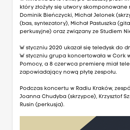
który złożyły się utwory skomponowane na
Dominik Bieńczycki, Michał Jelonek (skrzy
(bas, syntezatory), Michał Pastuszka (git
perkusyjne) oraz związany ze Studiem Ni
W styczniu 2020 ukazał się teledysk do dru
W styczniu grupa koncertowała w Cork w 
Pomocy, a 8 czerwca premierę miał tele
zapowiadający nową płytę zespołu.
Podczas koncertu w Radiu Kraków, zespół w
Joanna Chudyba (skrzypce), Krzysztof Szm
Rusin (perkusja).