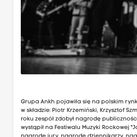
Grupa Ankh pojawiła się na polskim ry
w składzie: Piotr Krzemiński, Krzysztof Sz
roku zespół zdobył nagrodę publicznośc
wystąpił na Festiwalu Muzyki Rockowej "J
nagrodę jury, nagrodę dziennikarzy, n