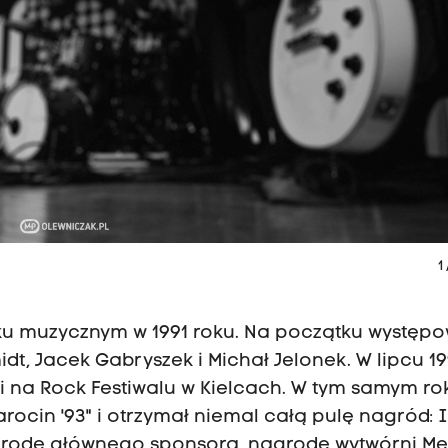
1
nku muzycznym w 1991 roku. Na początku występ
midt, Jacek Gabryszek i Michał Jelonek. W lipcu 1
i na Rock Festiwalu w Kielcach. W tym samym ro
arocin '93" i otrzymał niemal całą pulę nagród: 
agrodę głównego sponsora, nagrodę wytwórni M