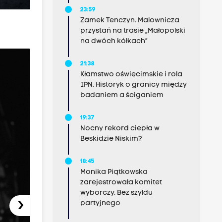
23:59
Zamek Tenczyn. Malownicza
przystań na trasie „Małopolski
na dwóch kółkach”
21:38
Kłamstwo oświęcimskie i rola
IPN. Historyk o granicy między
badaniem a ściganiem
19:37
Nocny rekord ciepła w
Beskidzie Niskim?
18:45
Monika Piątkowska
zarejestrowała komitet
wyborczy. Bez szyldu
›
partyjnego