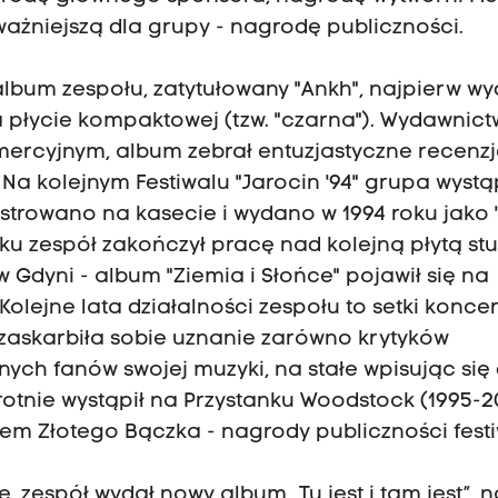
jważniejszą dla grupy - nagrodę publiczności.
 album zespołu, zatytułowany "Ankh", najpierw w
a płycie kompaktowej (tzw. "czarna"). Wydawnic
mercyjnym, album zebrał entuzjastyczne recenzj
. Na kolejnym Festiwalu "Jarocin '94" grupa wystą
estrowano na kasecie i wydano w 1994 roku jako
oku zespół zakończył pracę nad kolejną płytą stu
Gdyni - album "Ziemia i Słońce" pojawił się na
olejne lata działalności zespołu to setki konce
 zaskarbiła sobie uznanie zarówno krytyków
nych fanów swojej muzyki, na stałe wpisując się
otnie wystąpił na Przystanku Woodstock (1995-2
eatem Złotego Bączka - nagrody publiczności festi
e, zespół wydał nowy album „Tu jest i tam jest”, n