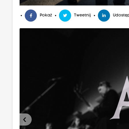
Pokaż
Tweetnij
Udostęp
‹