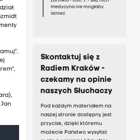
zdrowia - odc. 7. - Bez nich
medycyna nie mogłaby
ział:
istnieć
Szmidt
umenty
łamuj”.
Skontaktuj się z
ej
Radiem Kraków -
rem”,
czekamy na opinie
naszych Słuchaczy
ara),
 Jan
Pod każdym materiałem na
naszej stronie dostępny jest
przycisk, dzięki któremu
możecie Państwo wysyłać