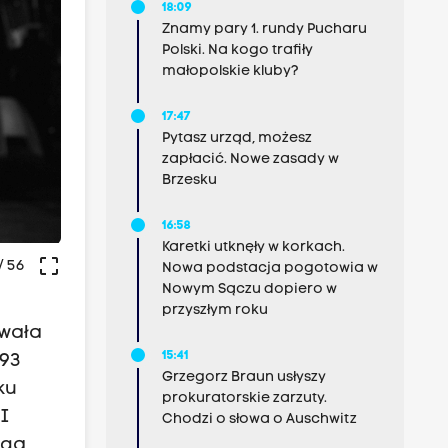
18:09
Znamy pary 1. rundy Pucharu
Polski. Na kogo trafiły
małopolskie kluby?
17:47
Pytasz urząd, możesz
zapłacić. Nowe zasady w
Brzesku
16:58
Karetki utknęły w korkach.
crop_free
/ 56
Nowa podstacja pogotowia w
Nowym Sączu dopiero w
przyszłym roku
owała
15:41
993
Grzegorz Braun usłyszy
ku
prokuratorskie zarzuty.
II
Chodzi o słowa o Auschwitz
ega