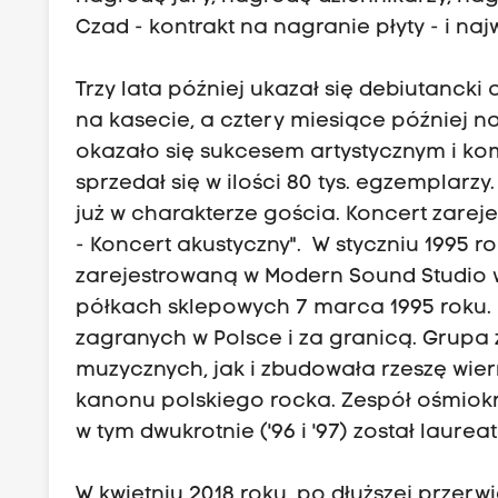
Czad - kontrakt na nagranie płyty - i na
Trzy lata później ukazał się debiutancki
na kasecie, a cztery miesiące później n
okazało się sukcesem artystycznym i ko
sprzedał się w ilości 80 tys. egzemplarzy
już w charakterze gościa. Koncert zarej
- Koncert akustyczny". W styczniu 1995 r
zarejestrowaną w Modern Sound Studio w 
półkach sklepowych 7 marca 1995 roku. K
zagranych w Polsce i za granicą. Grupa
muzycznych, jak i zbudowała rzeszę wier
kanonu polskiego rocka. Zespół ośmiokr
w tym dwukrotnie ('96 i '97) został laur
W kwietniu 2018 roku, po dłuższej przerwi