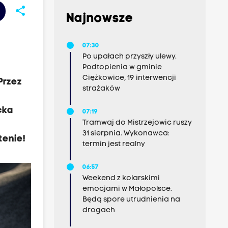
share
Najnowsze
07:30
Po upałach przyszły ulewy.
Podtopienia w gminie
Ciężkowice, 19 interwencji
Przez
strażaków
cka
07:19
Tramwaj do Mistrzejowic ruszy
31 sierpnia. Wykonawca:
tenie!
termin jest realny
06:57
Weekend z kolarskimi
emocjami w Małopolsce.
Będą spore utrudnienia na
drogach