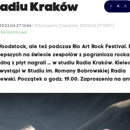
Radiu Kraków
A
A
A
2023.04.27 13:46
( Edytowany Czwartek, 2023.04.27 13:57 )
nie darmowe
odstock, ale też podczas Rio Art Rock Festival. 
jlepszych na świecie zespołów z pogranicza rocka
ną z płyt nagrali ... w studiu Radia Kraków. Kiele
, wystąpi w Studiu im. Romany Bobrowskiej Radia
wski. Początek o godz. 19.00. Zaproszenia na an