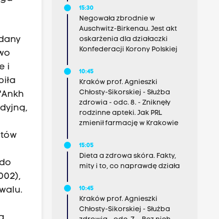
15:30
Negowała zbrodnie w
Auschwitz-Birkenau. Jest akt
ydany
oskarżenia dla działaczki
Konfederacji Korony Polskiej
two
e i
10:45
piła
Kraków prof. Agnieszki
Chłosty-Sikorskiej - Służba
 "Ankh
zdrowia - odc. 8. - Zniknęły
dyjną,
rodzinne apteki. Jak PRL
zmienił farmację w Krakowie
rtów
15:05
Dieta a zdrowa skóra. Fakty,
 do
mity i to, co naprawdę działa
002),
walu.
10:45
Kraków prof. Agnieszki
Chłosty-Sikorskiej - Służba
a