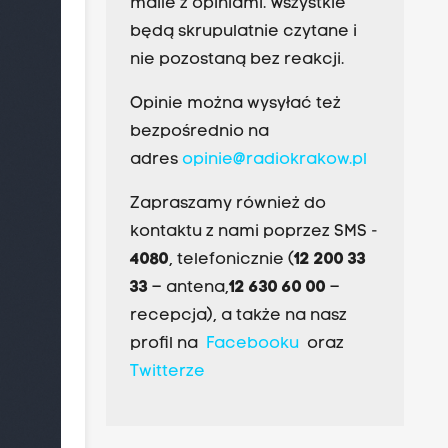
maile z opiniami. Wszystkie
będą skrupulatnie czytane i
nie pozostaną bez reakcji.
Opinie można wysyłać też
bezpośrednio na
adres
opinie@radiokrakow.pl
Zapraszamy również do
kontaktu z nami poprzez SMS -
4080
, telefonicznie (
12 200 33
33
– antena,
12 630 60 00
–
recepcja), a także na nasz
profil na
Facebooku
oraz
Twitterze