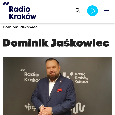
search
menu
Dominik Jaśkowiec
Dominik Jaśkowiec