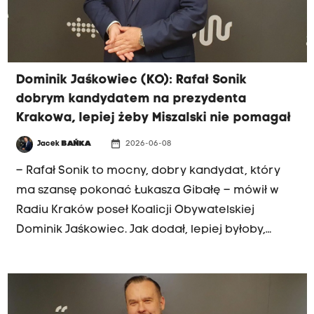
Jak przypomniał poseł KO, bez zgody Polski
Ukraina nie wstąpi w UE. "Finalnie Ukraina będzie
musiała ten dialog i tak z Polską podjąć. Przyjdzie
koza do woza" - dodał.
Dominik Jaśkowiec (KO): Rafał Sonik
dobrym kandydatem na prezydenta
Krakowa, lepiej żeby Miszalski nie pomagał
date_range
Jacek
BAŃKA
2026-06-08
– Rafał Sonik to mocny, dobry kandydat, który
ma szansę pokonać Łukasza Gibałę – mówił w
Radiu Kraków poseł Koalicji Obywatelskiej
Dominik Jaśkowiec. Jak dodał, lepiej byłoby,
gdyby w kampanię nowego kandydata nie
angażował się były prezydent Krakowa
Aleksander Miszalski, bo mogłoby to być
„pewnego rodzaju obciążenie wizerunkowe”.