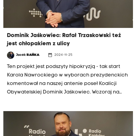
Dominik Jaśkowiec: Rafał Trzaskowski też
jest chłopakiem z ulicy
date_range
Jacek
BAŃKA
2024-11-25
Ten projekt jest podszyty hipokryzją - tak start
Karola Nawrockiego w wyborach prezydenckich
komentował na naszej antenie poseł Koalicji
Obywatelskiej Dominik Jaśkowiec. Wczoraj na
konwencji w Krakowie prezes Prawa i
Sprawiedliwości Jarosław Kaczyński ogłosił, że
jego ugrupowanie poprze Nawrockiego jako
kandydata niezależnego. Wszyscy wiedzą, że to
kandydat partyjny PiS. Nie jest członkiem partii z