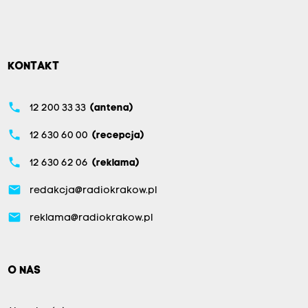
KONTAKT
phone
12 200 33 33
(antena)
phone
12 630 60 00
(recepcja)
phone
12 630 62 06
(reklama)
email
redakcja@radiokrakow.pl
email
reklama@radiokrakow.pl
O NAS