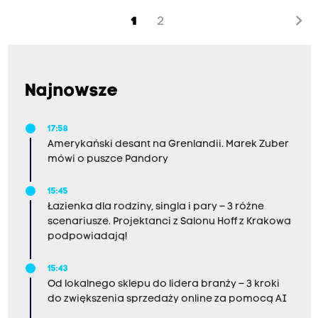
naszym reporterem, że ministerstwo kultury za
chevron_right
1
2
kilka miesięcy przekaże pieniądze na stworzenie
w dawnym hotelu muzeum, ale jego koleżanka
partyjna Katarzyna Matusik Lipiec stwierdziła w
sobotę w programie Wyczyn i Blamaż, że
Najnowsze
powstanie muzeum stoi pod znakiem zapytania.
Zapowiedziała, że miasto zorganizuje
17:58
Amerykański desant na Grenlandii. Marek Zuber
konsultacje społeczne w tej sprawie. "Budynek
mówi o puszce Pandory
nie jest własnością miasta, tylko Skarbu Państwa"
- mówił w porannej rozmowie Radia Kraków
15:45
poseł Jaśkowiec.
Łazienka dla rodziny, singla i pary – 3 różne
scenariusze. Projektanci z Salonu Hoff z Krakowa
podpowiadają!
15:43
Od lokalnego sklepu do lidera branży – 3 kroki
do zwiększenia sprzedaży online za pomocą AI