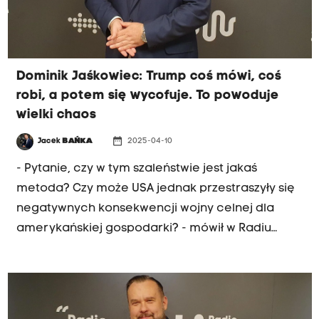
orędziu. Jak mówił poseł Jaśkowiec, wczoraj
został opluty przez zwolennika Karola
Nawrockiego podczas roznoszenia ulotek
popierających Rafała Trzaskowskiego.
Dominik Jaśkowiec: Trump coś mówi, coś
robi, a potem się wycofuje. To powoduje
wielki chaos
date_range
Jacek
BAŃKA
2025-04-10
- Pytanie, czy w tym szaleństwie jest jakaś
metoda? Czy może USA jednak przestraszyły się
negatywnych konsekwencji wojny celnej dla
amerykańskiej gospodarki? - mówił w Radiu
Kraków Dominik Jaśkowiec, poseł Koalicji
Obywatelskiej, komentując decyzję prezydenta
USA o zawieszeniu na 90 dni wysokich ceł
ogłoszonych w ubiegłym tygodniu. "Donald