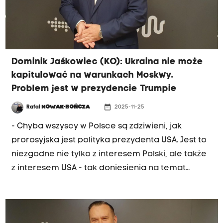
przybywają, będą musieli szukać innego kraju" -
powiedział na antenie Radia Kraków Jaśkowiec.
Dominik Jaśkowiec (KO): Ukraina nie może
kapitulować na warunkach Moskwy.
Problem jest w prezydencie Trumpie
date_range
Rafał
NOWAK-BOŃCZA
2025-11-25
- Chyba wszyscy w Polsce są zdziwieni, jak
prorosyjska jest polityka prezydenta USA. Jest to
niezgodne nie tylko z interesem Polski, ale także
z interesem USA - tak doniesienia na temat
negocjacji w sprawie porozumienia pokojowego
na Ukrainie oceniał na antenie Radia Kraków
poseł Koalicji Obywatelskiej Dominik Jaśkowiec.