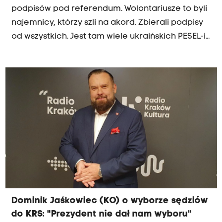
podpisów pod referendum. Wolontariusze to byli
najemnicy, którzy szli na akord. Zbierali podpisy
od wszystkich. Jest tam wiele ukraińskich PESEL-i -
mówił w porannej rozmowie Radia Kraków poseł
KO, Dominik Jaśkowiec. Przypomnijmy, w piątek
inicjatorzy referendum dot. odwołania
prezydenta Krakowa Aleksandra Miszalskiego
(KO) złożyli w prokuraturze zawiadomienie o
możliwości popełnienia przestępstwa przeciwko
referendum. Według nich przeciwnicy akcji mogli
celowo przekazywać fałszywe dane na listach
poparcia.
Dominik Jaśkowiec (KO) o wyborze sędziów
do KRS: "Prezydent nie dał nam wyboru"