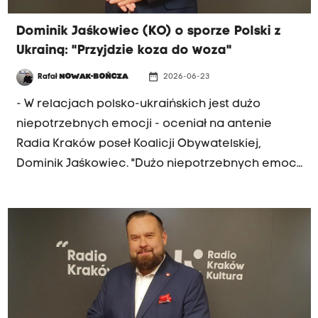
Dominik Jaśkowiec (KO) o sporze Polski z
Ukrainą: "Przyjdzie koza do woza"
date_range
Rafał
NOWAK-BOŃCZA
2026-06-23
- W relacjach polsko-ukraińskich jest dużo
niepotrzebnych emocji - oceniał na antenie
Radia Kraków poseł Koalicji Obywatelskiej,
Dominik Jaśkowiec. "Dużo niepotrzebnych emocji
jest po stronie ukraińskiej. To utrudnia nasze
relacje. Po stronie polskiej też były błędy. Prawa
strona używa polityki zagranicznej na użytek
wewnętrznej polityki. W naszym interesie jest
niezależna i niepodległa Ukraina, która stanowi
bufor między Polską a Rosją" - mówił poseł
Jaśkowiec w porannej rozmowie Radia Kraków.