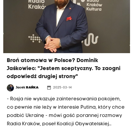
Trump ma taki zwyczaj, że najpierw coś mówi, a
potem robi coś innego. To powoduje wielki
chaos, który nikomu dobrze nie robi" - mówił
poseł. Jego zdaniem Unia Europejska podchodzi
do tego racjonalnie, prowadząc rozmowy w
zaciszach gabinetów.
Broń atomowa w Polsce? Dominik
Jaśkowiec: "Jestem sceptyczny. To zaogni
odpowiedź drugiej strony"
date_range
Jacek
BAŃKA
2025-03-14
- Rosja nie wykazuje zainteresowania pokojem,
co pewnie nie leży w interesie Putina, który chce
podbić Ukrainę - mówi gość porannej rozmowy
Radia Kraków, poseł Koalicji Obywatelskiej
Dominik Jaśkowiec. Przywódca Rosji poparł 30-