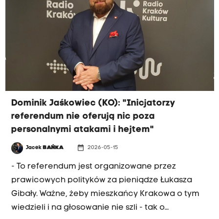
Jaśkowiec mówił też o konieczności zmian w
krakowskich strukturach KO i nowym podejściu
do Strefy Czystego Transportu.
Dominik Jaśkowiec (KO): "Inicjatorzy
referendum nie oferują nic poza
personalnymi atakami i hejtem"
date_range
Jacek
BAŃKA
2026-05-15
- To referendum jest organizowane przez
prawicowych polityków za pieniądze Łukasza
Gibały. Ważne, żeby mieszkańcy Krakowa o tym
wiedzieli i na głosowanie nie szli - tak o