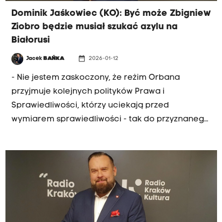
Dominik Jaśkowiec (KO): Być może Zbigniew
Ziobro będzie musiał szukać azylu na
Białorusi
date_range
Jacek
BAŃKA
2026-01-12
- Nie jestem zaskoczony, że reżim Orbana
przyjmuje kolejnych polityków Prawa i
Sprawiedliwości, którzy uciekają przed
wymiarem sprawiedliwości - tak do przyznanego
przez Węgry azylu politycznego Zbigniewowi
Ziobrze odniósł się gość porannej rozmowy
Radia Kraków, poseł Koalicji Obywatelskiej
Dominik Jaśkowiec. Polityk podkreślił, że Ziobro
tak naprawdę był ministrem niesprawiedliwości i
dodał, że w kwietniu na Węgrzech będą wybory.
"Być może politycy PiS, którzy tak licznie tam