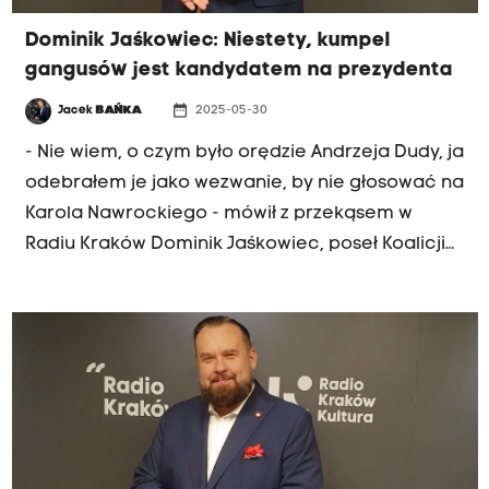
ugrupowanie, które przegrywa, doświadcza
Dominik Jaśkowiec: Niestety, kumpel
tąpnięcia w sondażach" - podkreślił. W piątek
gangusów jest kandydatem na prezydenta
Onet opublikował badanie, w którym KO straciła
ponad 7 punktów procentowych poparcia i z
date_range
Jacek
BAŃKA
2025-05-30
wynikiem niespełna 26-procentowym spadła na
- Nie wiem, o czym było orędzie Andrzeja Dudy, ja
drugie miejsce wśród partii politycznych.
odebrałem je jako wezwanie, by nie głosować na
Oddanie głosu na Prawo i Sprawiedliwość
Karola Nawrockiego - mówił z przekąsem w
zadeklarowało ponad 30 procent badanych.
Radiu Kraków Dominik Jaśkowiec, poseł Koalicji
Obywatelskiej. Jak tłumaczył, tak podkreślane
przez prezydenta Dudę uczciwość i
poszanowanie konstytucji konieczne dla nowej
głowy państwa wyraźnie wskazuje na to, że
kandydat PiS nie spełnia tych warunków. Poranny
gość Radia Kraków odniósł się też do brudnej
kampanii, która też pojawiła się w prezydenckim