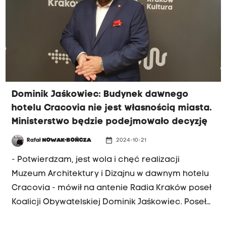
przyczyn formalnych - jako prezes IPN. Widać
zresztą, że IPN zaangażował się już w jego
kampanię - mówił poseł Jaśkowiec w porannej
rozmowie Radia Kraków.
Dominik Jaśkowiec: Budynek dawnego
hotelu Cracovia nie jest własnością miasta.
Ministerstwo będzie podejmowało decyzję
date_range
Rafał
NOWAK-BOŃCZA
2024-10-21
- Potwierdzam, jest wola i chęć realizacji
Muzeum Architektury i Dizajnu w dawnym hotelu
Cracovia - mówił na antenie Radia Kraków poseł
Koalicji Obywatelskiej Dominik Jaśkowiec. Poseł
zapowiedział w ubiegłym tygodniu w rozmowie z