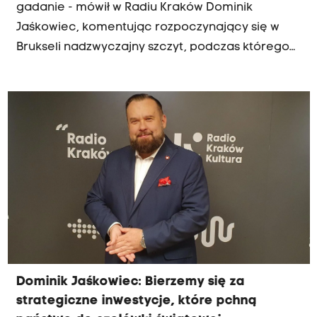
gadanie - mówił w Radiu Kraków Dominik
Jaśkowiec, komentując rozpoczynający się w
Brukseli nadzwyczajny szczyt, podczas którego
przywódcy unijni mają zatwierdzić plan
dozbrajania Europy. Zdaniem naszego
porannego gościa, Europa ma poważny problem
ze Słowacją i Węgrami, które wolą deale z
Putinem, facetem, który jest karykaturą Adolfa
Hitlera. Odnosząc się do ewentualnego udziału
polskich żołnierzy w misji rozjemczej na Ukrainie,
Jaśkowiec uważa, że Polska ma inne zadania.
"Jesteśmy hubem wojskowym. Możemy
dostarczać wyposażenie i zaopatrzenie dla sił
rozjemczych państw europejskich" - podkreślił.
Dominik Jaśkowiec: Bierzemy się za
strategiczne inwestycje, które pchną