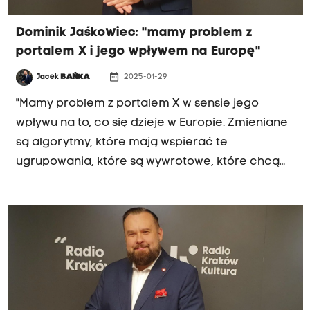
w porannej rozmowie Radia Kraków.
Dominik Jaśkowiec: "mamy problem z
portalem X i jego wpływem na Europę"
date_range
Jacek
BAŃKA
2025-01-29
"Mamy problem z portalem X w sensie jego
wpływu na to, co się dzieje w Europie. Zmieniane
są algorytmy, które mają wspierać te
ugrupowania, które są wywrotowe, które chcą
doprowadzić do zmiany sytuacji, nawet nie tyle
politycznej, tylko w ogóle zmiany funkcjonowania
Europy" - mówi Dominik Jaśkowiec, poseł KO.