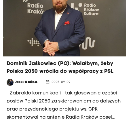
Szczegóły planu pokojowego w ubiegłym
tygodniu ujawniły media. Projekt zszokował rządy
europejskie, został uznany za korzystny dla
Kremla. "Chyba prezydentowi Donaldowi
Trumpowi zależy, by zakończyć wojnę za wszelką
cenę. To, że Ukraina się jeszcze broni, jest
zasługą Europy. Europa nie jest jednak w stanie
dostarczyć wszystkich potrzebnych Ukrainie
Dominik Jaśkowiec (PO): Wolałbym, żeby
systemów obrony, bo nie wszystkie produkuje" -
Polska 2050 wróciła do współpracy z PSL
mówił poseł Jaśkowiec w porannej rozmowie
Radia Kraków.
date_range
Jacek
BAŃKA
2025-09-29
- Zabrakło komunikacji - tak głosowanie części
posłów Polski 2050 za skierowaniem do dalszych
prac prezydenckiego projektu ws. CPK
skomentował na antenie Radia Kraków poseł
Koalicji Obywatelskiej Dominik Jaśkowiec. "To