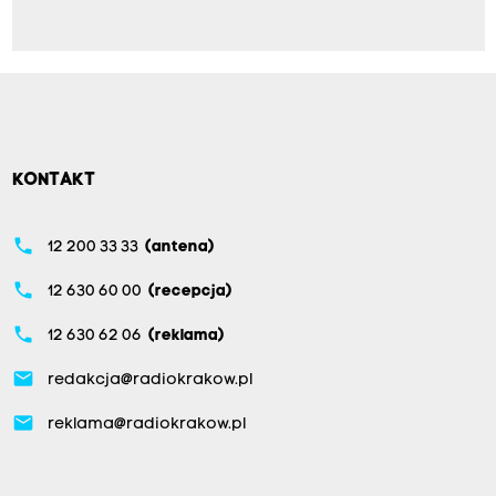
KONTAKT
phone
12 200 33 33
(antena)
phone
12 630 60 00
(recepcja)
phone
12 630 62 06
(reklama)
email
redakcja@radiokrakow.pl
email
reklama@radiokrakow.pl