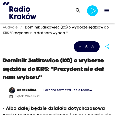
search
menu
Audycje
Dominik Jaśkowiec (KO) o wyborze sędziów do
KRS: "Prezydent nie dał nam wyboru"
share
A
A
A
Dominik Jaśkowiec (KO) o wyborze
sędziów do KRS: "Prezydent nie dał
nam wyboru"
Jacek
BAŃKA
Poranna rozmowa Radia Kraków
date_range
Piątek, 2026.02.20
- Albo dalej będzie działała dotychczasowa