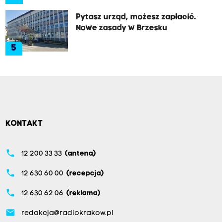
Pytasz urząd, możesz zapłacić.
Nowe zasady w Brzesku
5
KONTAKT
phone
12 200 33 33
(antena)
phone
12 630 60 00
(recepcja)
phone
12 630 62 06
(reklama)
email
redakcja@radiokrakow.pl