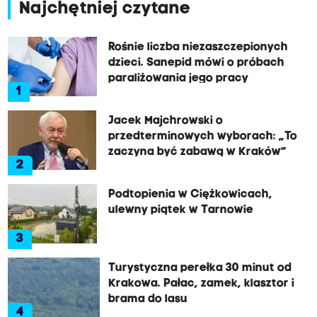
Najchętniej czytane
Rośnie liczba niezaszczepionych
dzieci. Sanepid mówi o próbach
paraliżowania jego pracy
1
Jacek Majchrowski o
przedterminowych wyborach: „To
zaczyna być zabawą w Kraków”
2
Podtopienia w Ciężkowicach,
ulewny piątek w Tarnowie
3
Turystyczna perełka 30 minut od
Krakowa. Pałac, zamek, klasztor i
brama do lasu
4