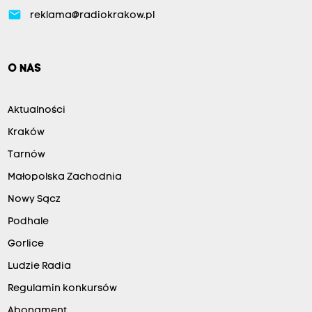
email
reklama@radiokrakow.pl
O NAS
Aktualności
Kraków
Tarnów
Małopolska Zachodnia
Nowy Sącz
Podhale
Gorlice
Ludzie Radia
Regulamin konkursów
Abonament