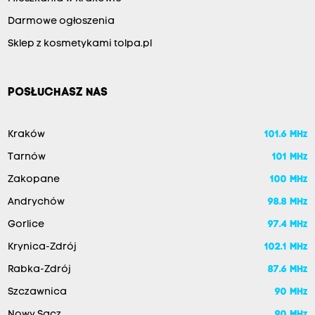
Darmowe ogłoszenia
Sklep z kosmetykami tolpa.pl
POSŁUCHASZ NAS
Kraków
101.6 MHz
Tarnów
101 MHz
Zakopane
100 MHz
Andrychów
98.8 MHz
Gorlice
97.4 MHz
Krynica-Zdrój
102.1 MHz
Rabka-Zdrój
87.6 MHz
Szczawnica
90 MHz
Nowy Sącz
90 MHz