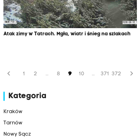
Atak zimy w Tatrach. Mgła, wiatr i śnieg na szlakach
chevron_left
chevron_right
1
2
8
9
10
371
372
...
...
Kategoria
Kraków
Tarnów
Nowy Sącz