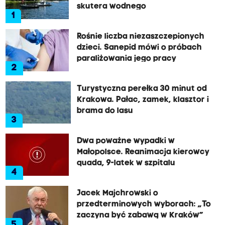
skutera wodnego
1
Rośnie liczba niezaszczepionych
dzieci. Sanepid mówi o próbach
paraliżowania jego pracy
2
Turystyczna perełka 30 minut od
Krakowa. Pałac, zamek, klasztor i
brama do lasu
3
Dwa poważne wypadki w
Małopolsce. Reanimacja kierowcy
quada, 9-latek w szpitalu
4
Jacek Majchrowski o
przedterminowych wyborach: „To
zaczyna być zabawą w Kraków”
5