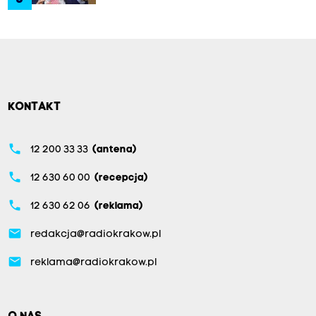
KONTAKT
phone
12 200 33 33
(antena)
phone
12 630 60 00
(recepcja)
phone
12 630 62 06
(reklama)
email
redakcja@radiokrakow.pl
email
reklama@radiokrakow.pl