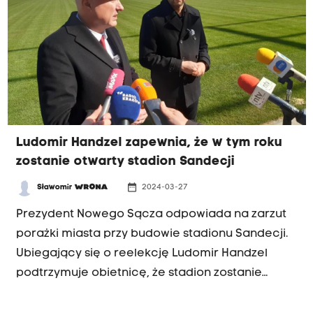
stołówkę, czy też korzysta z cateringu.
Ludomir Handzel zapewnia, że w tym roku
zostanie otwarty stadion Sandecji
date_range
Sławomir
WRONA
2024-03-27
Prezydent Nowego Sącza odpowiada na zarzut
porażki miasta przy budowie stadionu Sandecji.
Ubiegający się o reelekcję Ludomir Handzel
podtrzymuje obietnicę, że stadion zostanie
otwarty jeszcze w tym roku.