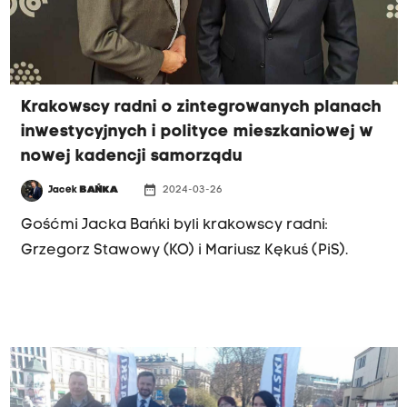
Krakowscy radni o zintegrowanych planach
inwestycyjnych i polityce mieszkaniowej w
nowej kadencji samorządu
date_range
Jacek
BAŃKA
2024-03-26
Gośćmi Jacka Bańki byli krakowscy radni:
Grzegorz Stawowy (KO) i Mariusz Kękuś (PiS).