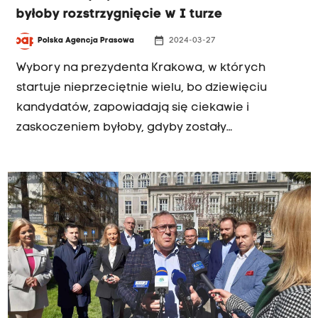
byłoby rozstrzygnięcie w I turze
date_range
Polska Agencja Prasowa
2024-03-27
Wybory na prezydenta Krakowa, w których
startuje nieprzeciętnie wielu, bo dziewięciu
kandydatów, zapowiadają się ciekawie i
zaskoczeniem byłoby, gdyby zostały
rozstrzygnięte w I turze - uważa socjolog dr. hab.
Jarosława Flisa z Uniwersytetu Jagiellońskiego.