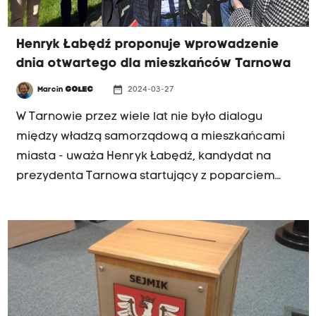
Henryk Łabędź proponuje wprowadzenie
dnia otwartego dla mieszkańców Tarnowa
date_range
Marcin
GOLEC
2024-03-27
W Tarnowie przez wiele lat nie było dialogu
między władzą samorządową a mieszkańcami
miasta - uważa Henryk Łabędź, kandydat na
prezydenta Tarnowa startujący z poparciem
Prawa i Sprawiedliwości. Jego zdaniem nie
można ograniczać decyzji prezydenckich tylko
do grona zaufanych doradców, ale trzeba też
konsultować się z mieszkańcami.