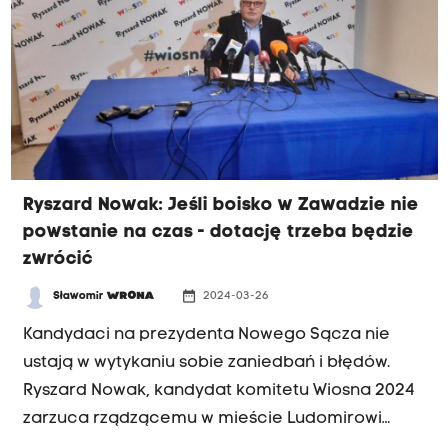
Ryszard Nowak: Jeśli boisko w Zawadzie nie
powstanie na czas - dotację trzeba będzie
zwrócić
date_range
Sławomir
WRONA
2024-03-26
Kandydaci na prezydenta Nowego Sącza nie
ustają w wytykaniu sobie zaniedbań i błędów.
Ryszard Nowak, kandydat komitetu Wiosna 2024
zarzuca rządzącemu w mieście Ludomirowi
Handzlowi, że prowadząc niewłaściwie