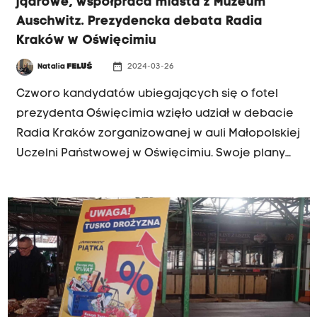
jądrowe, współpraca miasta z Muzeum
Auschwitz. Prezydencka debata Radia
Kraków w Oświęcimiu
date_range
Natalia
FELUŚ
2024-03-26
Czworo kandydatów ubiegających się o fotel
prezydenta Oświęcimia wzięło udział w debacie
Radia Kraków zorganizowanej w auli Małopolskiej
Uczelni Państwowej w Oświęcimiu. Swoje plany
na gospodarowanie miastem przedstawili
Renata Fijałkowska, kandydatka z komitetu
wyborczego Oświęcim Miasto Perspektyw,
obecnie urzędujący prezydent Janusz Chwierut,
który ubiega się o kolejną reelekcję, a także
Jakub Przewoźnik, radny miejski z Prawa i
Sprawiedliwości oraz Maciej Klima z komitetu
Koalicja Obywatelsko-Samorządowa KOS 2018.