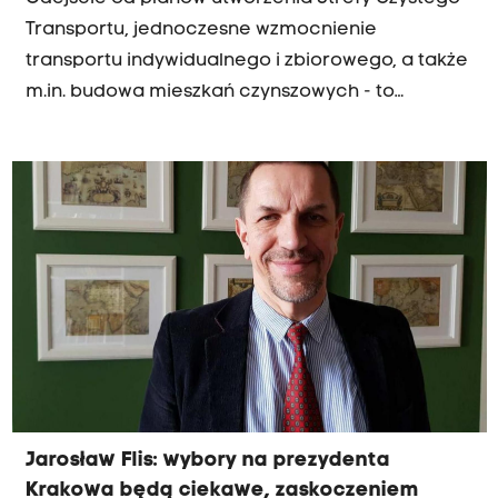
Transportu, jednoczesne wzmocnienie
transportu indywidualnego i zbiorowego, a także
m.in. budowa mieszkań czynszowych - to
postulaty Adama Hareńczyka, kandydata w
wyborach na prezydenta Krakowa
reprezentującego komitet Zjednoczeni Dla
Krakowa. O nową wizję miasta Adama
Hareńczyka pytał Jacek Bańka.
Jarosław Flis: wybory na prezydenta
Krakowa będą ciekawe, zaskoczeniem