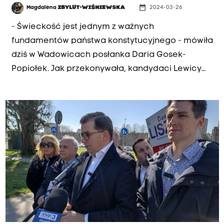
date_range
Magdalena
ZBYLUT-WIŚNIEWSKA
2024-03-26
- Świeckość jest jednym z ważnych
fundamentów państwa konstytucyjnego - mówiła
dziś w Wadowicach posłanka Daria Gosek-
Popiołek. Jak przekonywała, kandydaci Lewicy
do sejmiku mają skończyć z oddawaniem
województwa pod patronat świętych i
śpiewaniem pieśni religijnych podczas sesji
sejmiku.