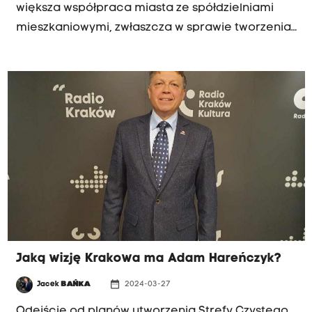
większa współpraca miasta ze spółdzielniami
mieszkaniowymi, zwłaszcza w sprawie tworzenia
dogodnych miejsc do wypoczynku przy blokach.
Jaką wizję Krakowa ma Adam Hareńczyk?
date_range
Jacek
BAŃKA
2024-03-27
Odejście od planów utworzenia Strefy Czystego