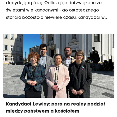
decydującą fazę. Odliczając dni związane ze
świętami wielkanocnymi - do ostatecznego
starcia pozostało niewiele czasu. Kandydaci w
całej Małopolsce - szukają kolejnych możliwości
przekonania mieszkańców do oddania głosu -
właśnie na nich.
Kandydaci Lewicy: pora na realny podział
między państwem a kościołem