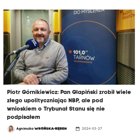
poprzemysłowe. Według kandydatki Anny
Bereżnickiej-Płońskiej to jedno z nielicznych
miejsc, gdzie można utworzyć dla mieszkańców
park XXL.
Piotr Górnikiewicz: Pan Glapiński zrobił wiele
złego upolityczniając NBP, ale pod
wnioskiem o Trybunał Stanu się nie
podpisałem
date_range
Agnieszka
WROŃSKA-BĘBEN
2024-03-27