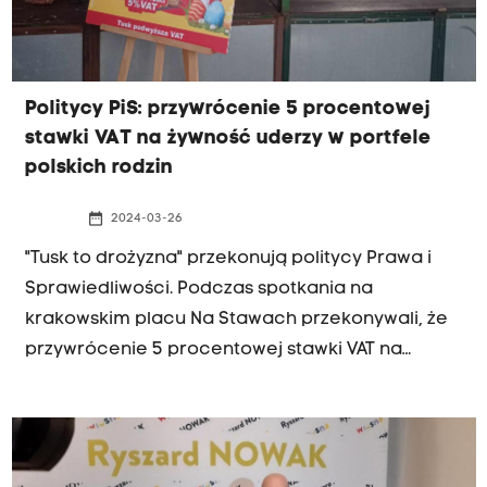
Politycy PiS: przywrócenie 5 procentowej
stawki VAT na żywność uderzy w portfele
polskich rodzin
date_range
2024-03-26
"Tusk to drożyzna" przekonują politycy Prawa i
Sprawiedliwości. Podczas spotkania na
krakowskim placu Na Stawach przekonywali, że
przywrócenie 5 procentowej stawki VAT na
żywność uderzy głównie w finanse polskich
rodzin.