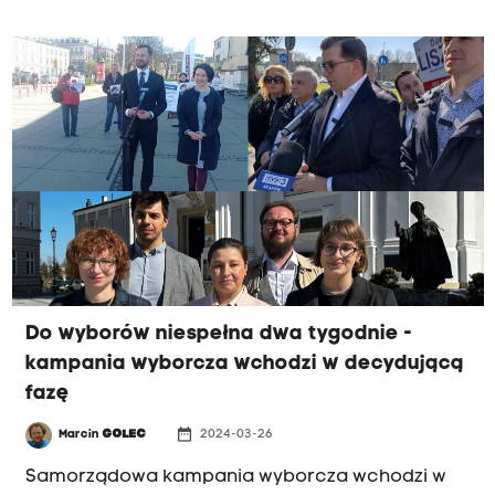
inwestycje sportowe naraża mieszkańców na
dodatkowe koszty.
Do wyborów niespełna dwa tygodnie -
kampania wyborcza wchodzi w decydującą
fazę
date_range
Marcin
GOLEC
2024-03-26
Samorządowa kampania wyborcza wchodzi w