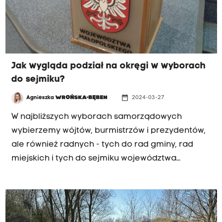
Jak wygląda podział na okręgi w wyborach
do sejmiku?
date_range
Agnieszka
WROŃSKA-BĘBEN
2024-03-27
W najbliższych wyborach samorządowych
wybierzemy wójtów, burmistrzów i prezydentów,
ale również radnych - tych do rad gminy, rad
miejskich i tych do sejmiku województwa
małopolskiego. W tym ostatnim gremium
zasiądzie 39 wybranych przez nas
przedstawicieli. W przypadku tych wyborów
Małopolska podzielona jest na sześć okręgów