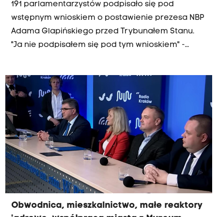
191 parlamentarzystów podpisało się pod
wstępnym wnioskiem o postawienie prezesa NBP
Adama Glapińskiego przed Trybunałem Stanu.
"Ja nie podpisałem się pod tym wnioskiem" -
powiedział Piotr Górnikiewicz, poseł Trzeciej
Drogi na antenie Radia kraków. "Uważam, że
prezes Glapiński zrobił wiele złego, przede
wszystkim upolityczniając instytucję, którą
zarządzał, ale mam pewne wątpliwości. Dlatego
nie podpisałem się pod wnioskiem" - dodał.
Obwodnica, mieszkalnictwo, małe reaktory