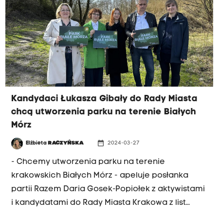
wyborczych. Na jakich zasadach polega ten
podział?
Kandydaci Łukasza Gibały do Rady Miasta
chcą utworzenia parku na terenie Białych
Mórz
date_range
Elżbieta
RACZYŃSKA
2024-03-27
- Chcemy utworzenia parku na terenie
krakowskich Białych Mórz - apeluje posłanka
partii Razem Daria Gosek-Popiołek z aktywistami
i kandydatami do Rady Miasta Krakowa z list
Łukasza Gibały. Białe Morza to zielone tereny