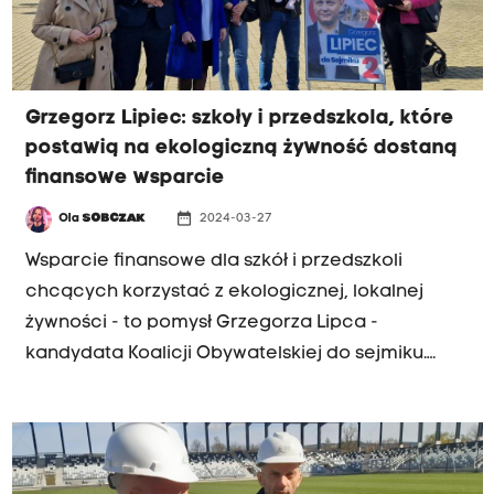
Grzegorz Lipiec: szkoły i przedszkola, które
postawią na ekologiczną żywność dostaną
finansowe wsparcie
date_range
Ola
SOBCZAK
2024-03-27
Wsparcie finansowe dla szkół i przedszkoli
chcących korzystać z ekologicznej, lokalnej
żywności - to pomysł Grzegorza Lipca -
kandydata Koalicji Obywatelskiej do sejmiku.
Placówki, które będą chciały korzystać z
miejscowych produktów, otrzymają dopłaty.
Dofinansowanie zostanie przyznane bez względu
na to, czy dana placówka posiada własną