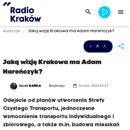
search
menu
Audycje
Jaką wizję Krakowa ma Adam Hareńczyk?
share
A
A
A
Jaką wizję Krakowa ma Adam
Hareńczyk?
date_range
Jacek
BAŃKA
Rozmowy
Środa, 2024.03.27
Odejście od planów utworzenia Strefy
Czystego Transportu, jednoczesne
wzmocnienie transportu indywidualnego i
zbiorowego, a także m.in. budowa mieszkań