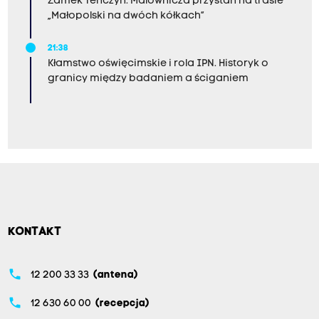
Zamek Tenczyn. Malownicza przystań na trasie
„Małopolski na dwóch kółkach”
21:38
Kłamstwo oświęcimskie i rola IPN. Historyk o
granicy między badaniem a ściganiem
KONTAKT
phone
12 200 33 33
(antena)
phone
12 630 60 00
(recepcja)