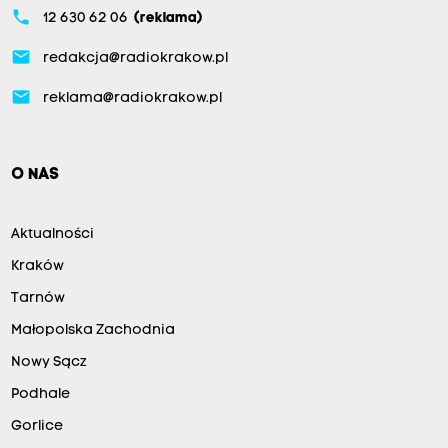
phone
12 630 62 06
(reklama)
email
redakcja@radiokrakow.pl
email
reklama@radiokrakow.pl
O NAS
Aktualności
Kraków
Tarnów
Małopolska Zachodnia
Nowy Sącz
Podhale
Gorlice