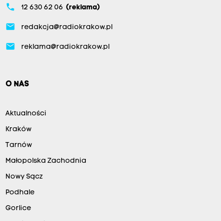
phone
12 630 62 06
(reklama)
email
redakcja@radiokrakow.pl
email
reklama@radiokrakow.pl
O NAS
Aktualności
Kraków
Tarnów
Małopolska Zachodnia
Nowy Sącz
Podhale
Gorlice