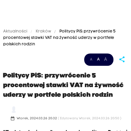
Aktualności
Kraków
Politycy PiS: przywrócenie 5
procentowej stawki VAT na żywność uderzy w portfele
polskich rodzin
share
A
A
A
Politycy PiS: przywrócenie 5
procentowej stawki VAT na żywność
uderzy w portfele polskich rodzin
date_range
Wtorek, 2024.03.26 20:32
( Edytowany Wtorek, 2024.03.26 20:50 )