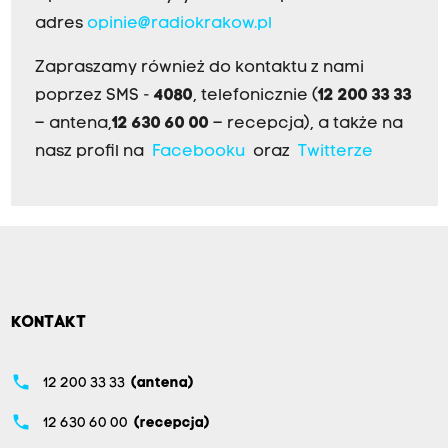
adres
opinie@radiokrakow.pl
Zapraszamy również do kontaktu z nami
poprzez SMS -
4080
, telefonicznie (
12 200 33 33
– antena,
12 630 60 00
– recepcja), a także na
nasz profil na
Facebooku
oraz
Twitterze
KONTAKT
phone
12 200 33 33
(antena)
phone
12 630 60 00
(recepcja)