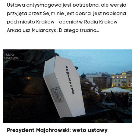
Ustawa antysmogowa jest potrzebna, ale wersja
przyjęta przez Sejm nie jest dobra, jest napisana
pod miasto Kraków - oceniał w Radiu Kraków
Arkadiusz Mularczyk. Dlatego trudno
odpowiedzieć na pytanie czy prezydent Andrzej
Duda ją podpisze czy też nie - dodał na naszej
antenie sądecki poseł Solidarnej Polski.
Prezydent Majchrowski: weto ustawy