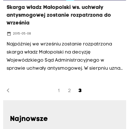
Skarga władz Małopolski ws. uchwały
antysmogowej zostanie rozpatrzona do
września
date_range
2015-05-08
Najpóźniej we wrześniu zostanie rozpatrzona
skarga władz Małopolski na decyzję
Wojewódzkiego Sąd Administracyjnego w
sprawie uchwały antysmogowej. W sierpniu uznał
on, że dokument jest nieważny. Zgodnie z
prawem do podjęcia decyzji przez Naczelny Sąd
chevron_left
1
2
3
Administracyjny, według wielu ekspertów
uchwała obowiązuje, a władze miasta powinny
kontynuować jej wdrażanie.
Najnowsze