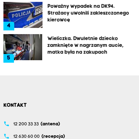
Poważny wypadek na DK94.
Strażacy uwolnili zakleszczonego
kierowcę
4
Wieliczka. Dwuletnie dziecko
zamknięte w nagrzanym aucie,
matka była na zakupach
5
KONTAKT
phone
12 200 33 33
(antena)
phone
12 630 60 00
(recepcja)