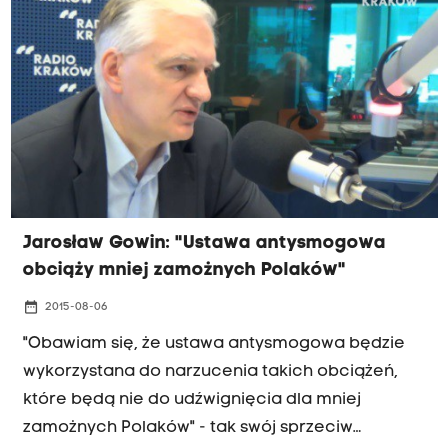
Barbara Bubula z Krakowa. Ustawa daje
samorządom prawo do decydowania, jakim
paliwem ogrzewane będą domy na ich terenie.
Jarosław Gowin: "Ustawa antysmogowa
obciąży mniej zamożnych Polaków"
date_range
2015-08-06
"Obawiam się, że ustawa antysmogowa będzie
wykorzystana do narzucenia takich obciążeń,
które będą nie do udźwignięcia dla mniej
zamożnych Polaków" - tak swój sprzeciw