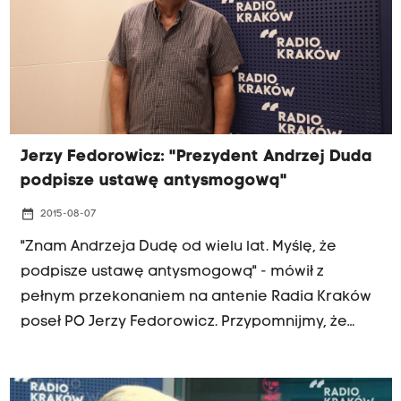
prezydenckich.
Jerzy Fedorowicz: "Prezydent Andrzej Duda
podpisze ustawę antysmogową"
date_range
2015-08-07
"Znam Andrzeja Dudę od wielu lat. Myślę, że
podpisze ustawę antysmogową" - mówił z
pełnym przekonaniem na antenie Radia Kraków
poseł PO Jerzy Fedorowicz. Przypomnijmy, że
wczoraj ustawę przyjął Sejm, dziś zajmie się nią
Senat. PiS ustawę krytykuje - w Sejmie ZA
głosowała tylko jedna posłanka tej partii -