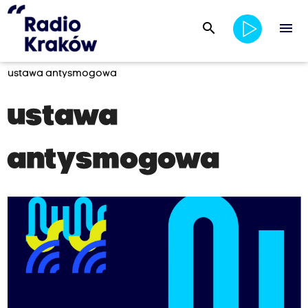
search
menu
ustawa antysmogowa
ustawa
antysmogowa