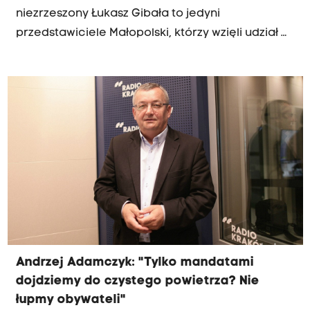
niezrzeszony Łukasz Gibała to jedyni
przedstawiciele Małopolski, którzy wzięli udział w
drugim czytaniu tzw. ustawy antysmogowej.
Dyskusja odbyła się przy niemal pustej sali
sejmowej.
Andrzej Adamczyk: "Tylko mandatami
dojdziemy do czystego powietrza? Nie
łupmy obywateli"