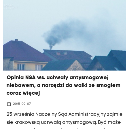
Opinia NSA ws. uchwały antysmogowej
niebawem, a narzędzi do walki ze smogiem
coraz więcej
date_range
2015-09-07
25 września Naczelny Sąd Administracyjny zajmie
się krakowską uchwałą antysmogową. Być może