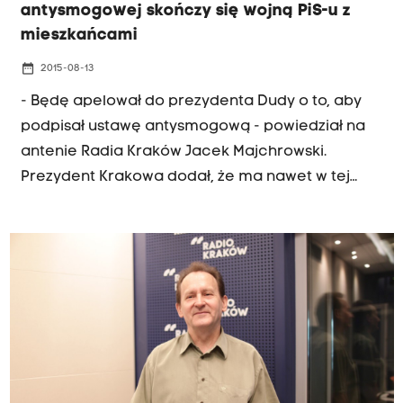
antysmogowej skończy się wojną PiS-u z
mieszkańcami
date_range
2015-08-13
- Będę apelował do prezydenta Dudy o to, aby
podpisał ustawę antysmogową - powiedział na
antenie Radia Kraków Jacek Majchrowski.
Prezydent Krakowa dodał, że ma nawet w tej
prawie przygotowany specjalny, pisemny apel.
Przypomnijmy, że 6 sierpnia ustawę przyjął Sejm.
Politycy PiS ustawę krytykują - w Sejmie ZA
głosowała tylko jedna posłanka tej partii -
Barbara Bubula z Krakowa. Ustawa daje
samorządom prawo do decydowania, jakim
paliwem ogrzewane będą domy na ich terenie.