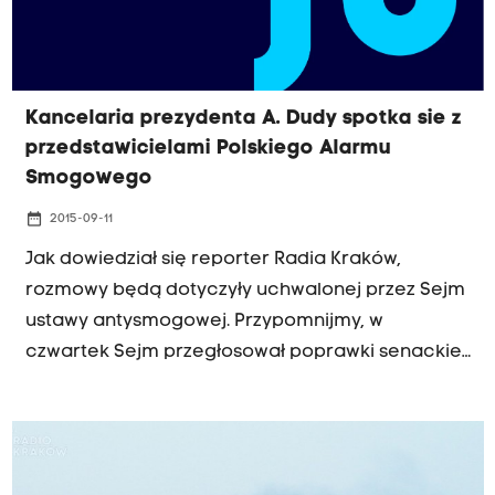
Kancelaria prezydenta A. Dudy spotka sie z
przedstawicielami Polskiego Alarmu
Smogowego
date_range
2015-09-11
Jak dowiedział się reporter Radia Kraków,
rozmowy będą dotyczyły uchwalonej przez Sejm
ustawy antysmogowej. Przypomnijmy, w
czwartek Sejm przegłosował poprawki senackie
ws. ustawy, która daje samorządom możliwość
wprowadzania norm jakości pieców węglowych i
węgla opałowego. Teraz ustawa musi zostać
podpisana przez prezydenta.