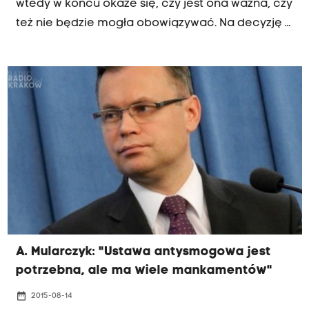
wtedy w końcu okaże się, czy jest ona ważna, czy
też nie będzie mogła obowiązywać. Na decyzję z
niecierpliwością czekają mieszkańcy, ale też
władze Krakowa i krakowscy urzędnicy. Do Rady
Miasta trafi wkrótce projekt zmian w uchwale.
Nowością jest możliwość wymiany podwójnych
palenisk, czyli starego kotła gazowego,
elektrycznego lub olejowego, który działa
wspólnie z piecem węglowym.
A. Mularczyk: "Ustawa antysmogowa jest
potrzebna, ale ma wiele mankamentów"
date_range
2015-08-14