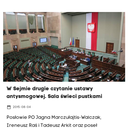
podczas wczorajszego głosowanie tłumaczył w
porannej rozmowie Radia Kraków poseł Jarosław
Gowin. Sejm przyjął wczoraj przepisy, które dają
samorządom prawo decydowania, jakie piece i
jakie paliwa mogą ogrzewać domy na ich
terenie.
W Sejmie drugie czytanie ustawy
antysmogowej. Sala świeci pustkami
date_range
2015-08-04
Posłowie PO Jagna Marczułajtis-Walczak,
Ireneusz Raś i Tadeusz Arkit oraz poseł