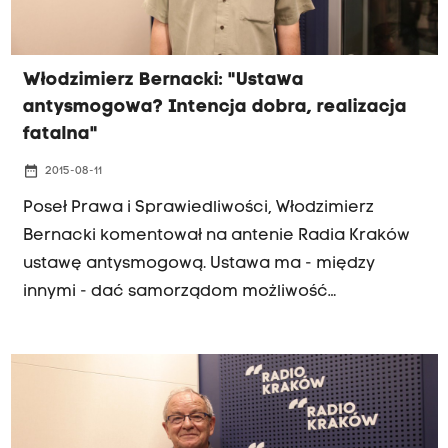
Włodzimierz Bernacki: "Ustawa
antysmogowa? Intencja dobra, realizacja
fatalna"
date_range
2015-08-11
Poseł Prawa i Sprawiedliwości, Włodzimierz
Bernacki komentował na antenie Radia Kraków
ustawę antysmogową. Ustawa ma - między
innymi - dać samorządom możliwość
decydowania, jakim paliwem można na ich
terenie ogrzewać domy. Według posła
Bernackiego projekt ustawy długo leżał u
marszałka Sejmu, a sprawa nabrała tempa
dopiero po przegranych przez PO wyborach