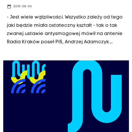
date_range
2015-08-04
- Jest wiele wątpliwości. Wszystko zależy od tego
jaki będzie miała ostateczny kształt - tak o tak
zwanej ustawie antysmogowej mówił na antenie
Radia Kraków poseł PiS, Andrzej Adamczyk.
Ustawą antysmogową Sejm ma się zająć dzisiaj.