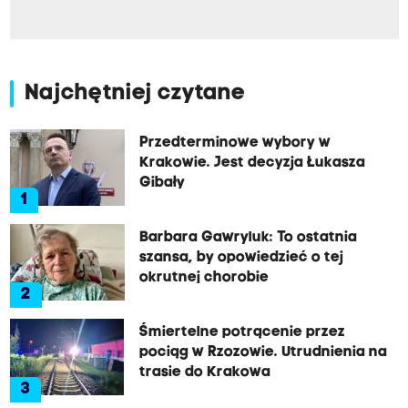
Najchętniej czytane
Przedterminowe wybory w
Krakowie. Jest decyzja Łukasza
Gibały
1
Barbara Gawryluk: To ostatnia
szansa, by opowiedzieć o tej
okrutnej chorobie
2
Śmiertelne potrącenie przez
pociąg w Rzozowie. Utrudnienia na
trasie do Krakowa
3