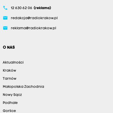
phone
12 630 62 06
(reklama)
email
redakcja@radiokrakow.pl
email
reklama@radiokrakow.pl
O NAS
Aktualności
Kraków
Tarnów
Małopolska Zachodnia
Nowy Sącz
Podhale
Gorlice