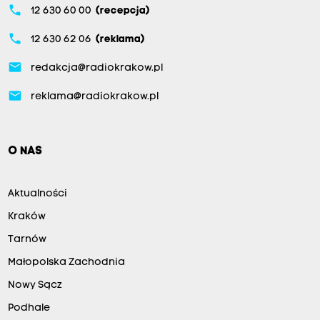
phone
12 630 60 00
(recepcja)
phone
12 630 62 06
(reklama)
email
redakcja@radiokrakow.pl
email
reklama@radiokrakow.pl
O NAS
Aktualności
Kraków
Tarnów
Małopolska Zachodnia
Nowy Sącz
Podhale