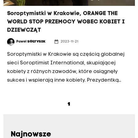
Soroptymistki w Krakowie, ORANGE THE
WORLD STOP PRZEMOCY WOBEC KOBIET I
DZIEWCZĄT
date_range
Paweł
SOŁTYSIK
2023-11-21
PRZED HEJNAŁEM
Soroptymistki w Krakowie są częścią globalnej
sieci Soroptimist International, skupiającej
kobiety z różnych zawodów, które osiągnęły
sukces i wspierają inne kobiety. Prezydentką
Pierwszego Krakowskiego Klubu Soroptimist
International jest Ewa Fabisiewicz. Klub ten
1
angażuje się w różnorodne działania, m.in.
fundowanie stypendiów dla utalentowanych
kobiet i dziewcząt, wspieranie edukacji i rozwoju
zawodowego, a także pomaganie w sytuacjach
Najnowsze