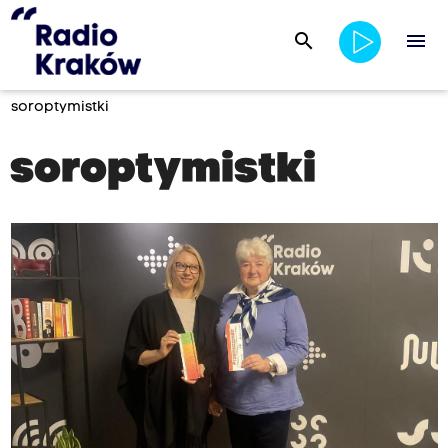
search
menu
soroptymistki
soroptymistki