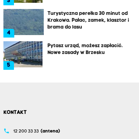
3
Turystyczna perełka 30 minut od
Krakowa. Pałac, zamek, klasztor i
brama do lasu
4
Pytasz urząd, możesz zapłacić.
Nowe zasady w Brzesku
5
KONTAKT
phone
12 200 33 33
(antena)