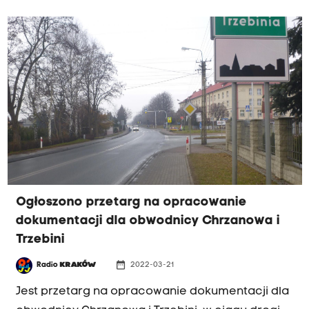
powstanie także nowa przeprawa na Dunajcu.
Ogłoszono przetarg na opracowanie
dokumentacji dla obwodnicy Chrzanowa i
Trzebini
date_range
Radio
KRAKÓW
2022-03-21
Jest przetarg na opracowanie dokumentacji dla