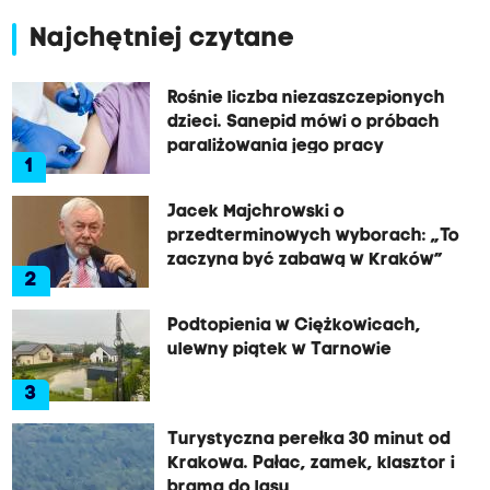
Najchętniej czytane
Rośnie liczba niezaszczepionych
dzieci. Sanepid mówi o próbach
paraliżowania jego pracy
1
Jacek Majchrowski o
przedterminowych wyborach: „To
zaczyna być zabawą w Kraków”
2
Podtopienia w Ciężkowicach,
ulewny piątek w Tarnowie
3
Turystyczna perełka 30 minut od
Krakowa. Pałac, zamek, klasztor i
brama do lasu