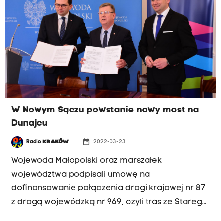
W Nowym Sączu powstanie nowy most na
Dunajcu
date_range
Radio
KRAKÓW
2022-03-23
Wojewoda Małopolski oraz marszałek
województwa podpisali umowę na
dofinansowanie połączenia drogi krajowej nr 87
z drogą wojewódzką nr 969, czyli tras ze Starego
do Nowego Sącza. W ramach tej inwestycji