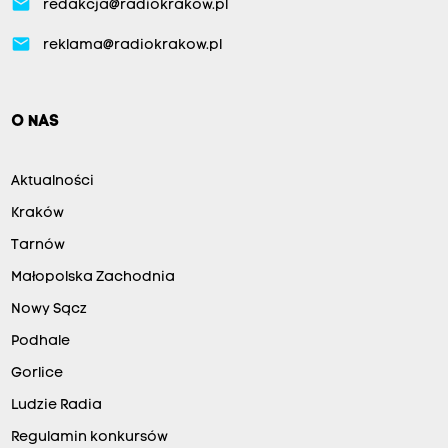
email
redakcja@radiokrakow.pl
email
reklama@radiokrakow.pl
O NAS
Aktualności
Kraków
Tarnów
Małopolska Zachodnia
Nowy Sącz
Podhale
Gorlice
Ludzie Radia
Regulamin konkursów