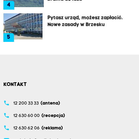
4
Pytasz urząd, możesz zapłacić.
Nowe zasady w Brzesku
5
KONTAKT
phone
12 200 33 33
(antena)
phone
12 630 60 00
(recepcja)
phone
12 630 62 06
(reklama)