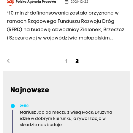
date_range
Polska Agencja Prasowa
2021-12-22
110 mln zł dofinansowania zostało przyznane w
ramach Rządowego Funduszu Rozwoju Dróg
(RFRD) na budowę obwodnicy Zielonek, Brzeszcz
i Szczurowej w województwie małopolskim.
Zadania te mają zostać zrealizowane w latach
2022–2026.
chevron_left
1
2
Najnowsze
21:50
Mariusz Jop po meczu z Wisłą Płock: Drużyna
idzie w dobrym kierunku, a rywalizacja w
składzie nas buduje