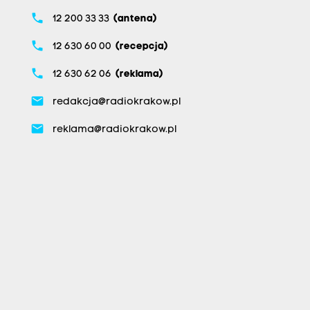
phone
12 200 33 33
(antena)
phone
12 630 60 00
(recepcja)
phone
12 630 62 06
(reklama)
email
redakcja@radiokrakow.pl
email
reklama@radiokrakow.pl