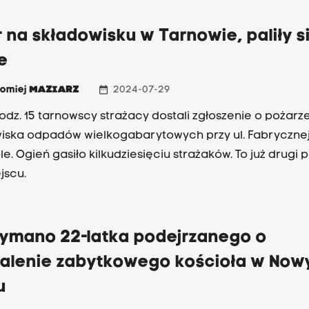
 na składowisku w Tarnowie, paliły s
e
date_range
łomiej
MAZIARZ
2024-07-29
odz. 15 tarnowscy strażacy dostali zgłoszenie o pożarz
iska odpadów wielkogabarytowych przy ul. Fabrycznej. 
e. Ogień gasiło kilkudziesięciu strażaków. To już drugi 
jscu.
zymano 22-latka podejrzanego o
alenie zabytkowego kościoła w No
u