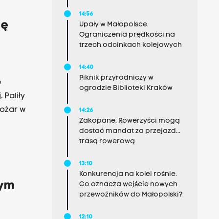
14:56
ię
Upały w Małopolsce.
Ograniczenia prędkości na
trzech odcinkach kolejowych
14:40
Piknik przyrodniczy w
e
ogrodzie Biblioteki Kraków
Paliły
pożar w
14:26
Zakopane. Rowerzyści mogą
dostać mandat za przejazd...
trasą rowerową
13:10
Konkurencja na kolei rośnie.
wym
Co oznacza wejście nowych
przewoźników do Małopolski?
12:10