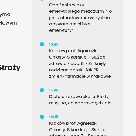
Obniżenie wieku
emerytalnego mężczyzn? "To
zymali
jest zafundowanie wszystkim
w Nowym
obywatelom niższej
emerytury"
10:45
Kraków prof. Agnieszki
Chłosty-Sikorskiej - Służba
zdrowia - odc. 8. - Zniknęły
Straży
rodzinne apteki. Jak PRL
zmienił farmację w Krakowie
15:05
Dieta a zdrowa skóra. Fakty,
mity i to, co naprawdę działa
10:45
Kraków prof. Agnieszki
Chłosty-Sikorskiej - Służba