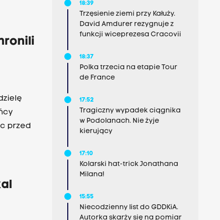
18:39
Trzęsienie ziemi przy Kałuży.
David Amdurer rezygnuje z
funkcji wiceprezesa Cracovii
ronili
18:37
Polka trzecia na etapie Tour
de France
dzielę
17:52
Tragiczny wypadek ciągnika
ńcy
w Podolanach. Nie żyje
ąc przed
kierujący
17:10
Kolarski hat-trick Jonathana
Milana!
al
15:55
Niecodzienny list do GDDKiA.
Autorka skarży się na pomiar