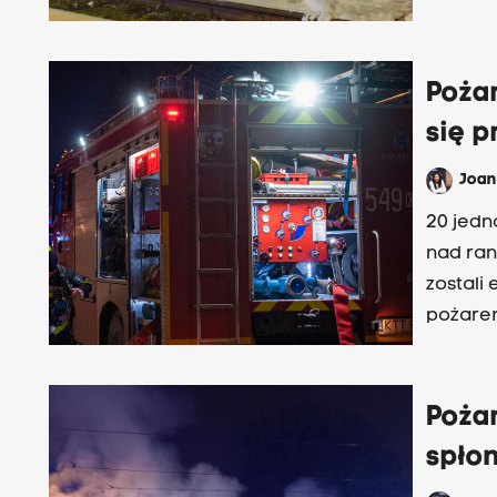
Poża
się p
Joa
20 jedn
nad ran
zostali
pożare
Pożar
spło