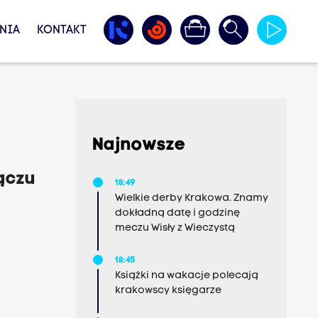
NIA
KONTAKT
Najnowsze
ączu
18:49
Wielkie derby Krakowa. Znamy
dokładną datę i godzinę
meczu Wisły z Wieczystą
18:45
Książki na wakacje polecają
krakowscy księgarze