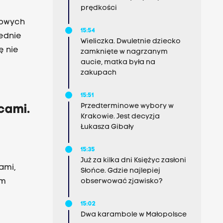
prędkości
lowych
15:54
iednie
Wieliczka. Dwuletnie dziecko
zamknięte w nagrzanym
aucie, matka była na
zakupach
15:51
Przedterminowe wybory w
cami.
Krakowie. Jest decyzja
Łukasza Gibały
15:35
Już za kilka dni Księżyc zasłoni
ami,
Słońce. Gdzie najlepiej
em
obserwować zjawisko?
15:02
Dwa karambole w Małopolsce