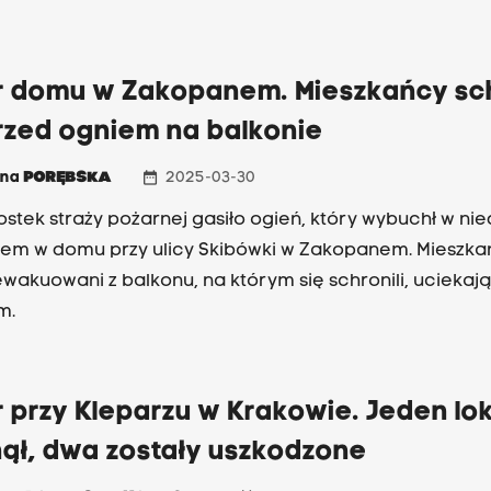
r domu w Zakopanem. Mieszkańcy sch
rzed ogniem na balkonie
date_range
nna
PORĘBSKA
2025-03-30
ostek straży pożarnej gasiło ogień, który wybuchł w nie
em w domu przy ulicy Skibówki w Zakopanem. Mieszka
 ewakuowani z balkonu, na którym się schronili, uciekaj
m.
 przy Kleparzu w Krakowie. Jeden lok
nął, dwa zostały uszkodzone