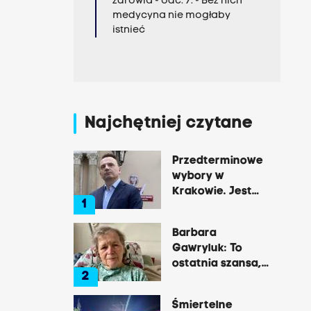
zdrowia - odc. 7. - Bez nich
medycyna nie mogłaby
istnieć
Najchętniej czytane
Przedterminowe
wybory w
Krakowie. Jest
1
decyzja Łukasza
Gibały
Barbara
Gawryluk: To
ostatnia szansa,
2
by opowiedzieć o
tej okrutnej
Śmiertelne
chorobie