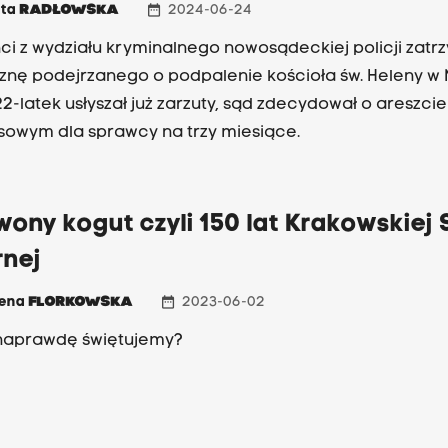
date_range
ata
RADŁOWSKA
2024-06-24
nci z wydziału kryminalnego nowosądeckiej policji zatr
nę podejrzanego o podpalenie kościoła św. Heleny 
22-latek usłyszał już zarzuty, sąd zdecydował o areszcie
owym dla sprawcy na trzy miesiące.
ony kogut czyli 150 lat Krakowskiej 
rnej
date_range
zena
FLORKOWSKA
2023-06-02
naprawdę świętujemy?