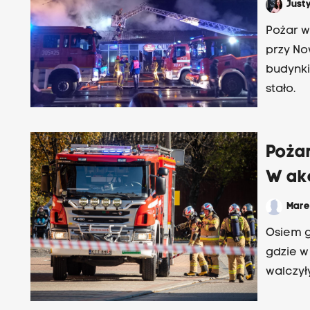
Just
Pożar w
przy No
budynki. Jak informuje Małopolska Straż Pożarna, nikomu nic 
stało.
Poża
W akc
Mar
Osiem g
gdzie w
walczył