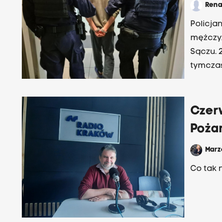
Ren
Policja
mężczyz
Sączu. 
tymczas
Czerw
Poża
Mar
Co tak 