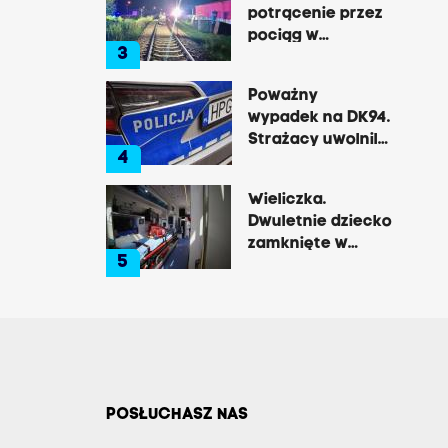
potrącenie przez
pociąg w
3
Rzozowie.
Utrudnienia na
Poważny
trasie do Krakowa
wypadek na DK94.
Strażacy uwolnili
4
zakleszczonego
kierowcę
Wieliczka.
Dwuletnie dziecko
zamknięte w
5
nagrzanym aucie,
matka była na
zakupach
POSŁUCHASZ NAS