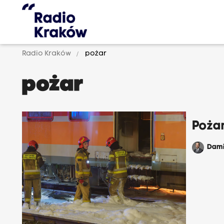
Radio Kraków
pożar
pożar
Poża
Dam