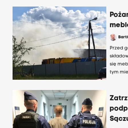
Pożar
mebl
Bart
Przed g
składow
się mebl
tym mie
Zatr
podp
Sącz