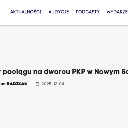
AKTUALNOŚCI
AUDYCJE
PODCASTY
WYDARZE
r pociągu na dworcu PKP w Nowym S
date_range
ian
RADZIAK
2025-12-04