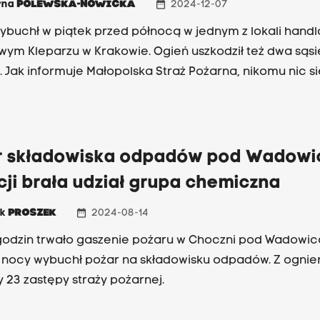
date_range
yna
POLEWSKA-NOWICKA
2024-12-07
ybuchł w piątek przed północą w jednym z lokali hand
wym Kleparzu w Krakowie. Ogień uszkodził też dwa sąs
się nie
r składowiska odpadów pod Wadowi
ji brała udział grupa chemiczna
date_range
ek
PROSZEK
2024-08-14
odzin trwało gaszenie pożaru w Choczni pod Wadowic
 nocy wybuchł pożar na składowisku odpadów. Z ogni
y 23 zastępy straży pożarnej.